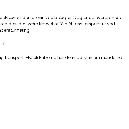
rne påkræver i den provins du besøger. Dog er de overordnede
 Det kan desuden være krævet at få målt ens temperatur ved
mperaturmåling.
nd.
tlig transport. Flyselskaberne har derimod krav om mundbind.