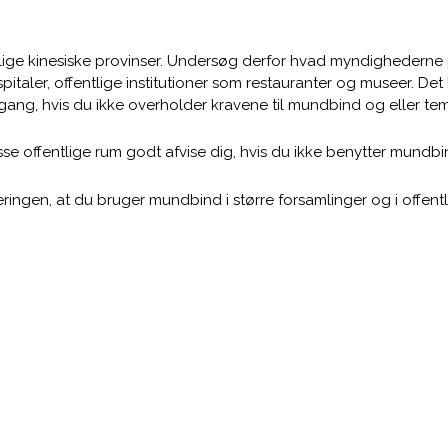
rskellige kinesiske provinser. Undersøg derfor hvad myndighede
hospitaler, offentlige institutioner som restauranter og museer.
dgang, hvis du ikke overholder kravene til mundbind og eller te
sse offentlige rum godt afvise dig, hvis du ikke benytter mundbi
ringen, at du bruger mundbind i større forsamlinger og i offen