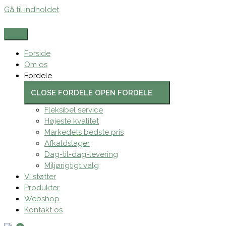
Gå til indholdet
Forside
Om os
Fordele
CLOSE FORDELE
OPEN FORDELE
Fleksibel service
Højeste kvalitet
Markedets bedste pris
Afkaldslager
Dag-til-dag-levering
Miljørigtigt valg
Vi støtter
Produkter
Webshop
Kontakt os