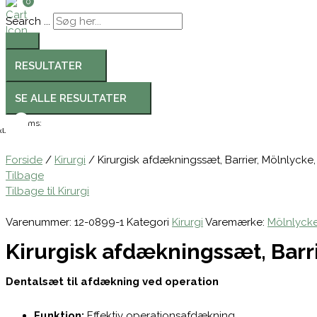
0
Search ...
RESULTATER
SE ALLE RESULTATER
Moms:
l.
Forside
/
Kirurgi
/ Kirurgisk afdækningssæt, Barrier, Mölnlycke,
Tilbage
Tilbage til Kirurgi
Varenummer:
12-0899-1
Kategori
Kirurgi
Varemærke:
Mölnlycke
Kirurgisk afdækningssæt, Barri
Dentalsæt til afdækning ved operation
Funktion:
Effektiv operationsafdækning