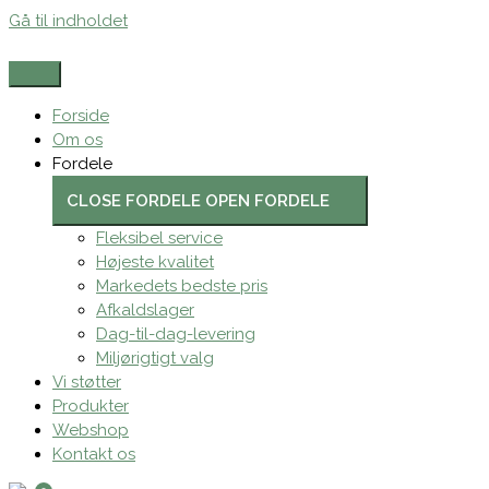
Gå til indholdet
Forside
Om os
Fordele
CLOSE FORDELE
OPEN FORDELE
Fleksibel service
Højeste kvalitet
Markedets bedste pris
Afkaldslager
Dag-til-dag-levering
Miljørigtigt valg
Vi støtter
Produkter
Webshop
Kontakt os