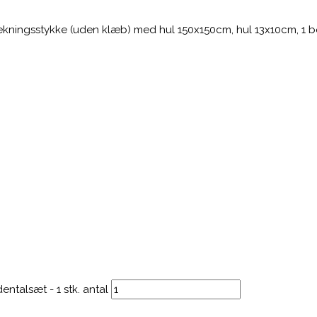
fdækningsstykke (uden klæb) med hul 150x150cm, hul 13x10cm, 1 
ntalsæt - 1 stk. antal