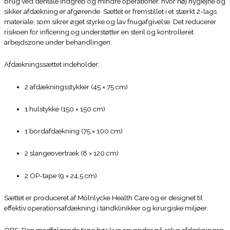
brug ved dentale indgreb og mindre operationer, hvor høj hygiejne og
sikker afdækning er afgørende. Sættet er fremstillet i et stærkt 2-lags
materiale, som sikrer øget styrke og lav fnugafgivelse. Det reducerer
risikoen for inficering og understøtter en steril og kontrolleret
arbejdszone under behandlingen.
Afdækningssættet indeholder:
2 afdækningsstykker (45 × 75 cm)
1 hulstykke (150 × 150 cm)
1 bordafdækning (75 × 100 cm)
2 slangeovertræk (8 × 120 cm)
2 OP-tape (9 × 24,5 cm)
Sættet er produceret af Mölnlycke Health Care og er designet til
effektiv operationsafdækning i tandklinikker og kirurgiske miljøer.