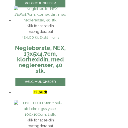
VÆLG MULIGHEDER
Klik for at se din
mængderabat
424,00 kr.
Ekskl. moms
Neglebørste, NEX,
13x5x4,7cm,
klorhexidin, med
neglerenser, 40
stk.
VÆLG MULIGHEDER
Tilbud!
Klik for at se din
mængderabat