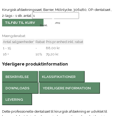
Kirurgisk afdækningssæt, Barrier, Mölnlycke, 306480, OP-dentalsæt ,
2-lags - 1 stk. antal
TILFØJ TIL KURV
Moms:
Ekskl.
Mængderabat:
Antal salgsenheder*
Rabat
Pris pr enhed inkl. rabat
1 - 15
-
88,00 kr.
16 +
10%
79,20 kr.
Yderligere produktinformation
BESKRIVELSE
KLASSIFIKATIONER
DOWNLOADS
YDERLIGERE INFORMATION
LEVERING
Dette professionelle dentalsæt til kirurgisk afdækning er udviklet til