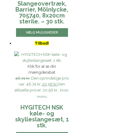
Slangeovertræk,
Barrier, Mölnlycke,
705740, 8x20cm
sterile. – 30 stk.
VÆLG MULIGHEDER
Tilbud!
Klik for at se din
mængderabat
46,74 kr.
Den oprindelige pris
var: 46,74 kr..
20,56 kr.
Den
aktuelle pris er: 20,56 kr..
Ekskl.
moms
HYGITECH NSK
køle- og
skylleslangesæt, 1
stk.