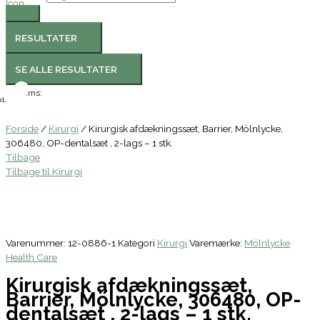
RESULTATER
SE ALLE RESULTATER
Moms:
l.
Forside
/
Kirurgi
/ Kirurgisk afdækningssæt, Barrier, Mölnlycke,
306480, OP-dentalsæt , 2-lags – 1 stk.
Tilbage
Tilbage til Kirurgi
Varenummer:
12-0886-1
Kategori
Kirurgi
Varemærke:
Mölnlycke
Health Care
Kirurgisk afdækningssæt,
Barrier, Mölnlycke, 306480, OP-
dentalsæt , 2-lags – 1 stk.