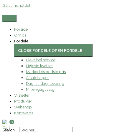
Gå til indholdet
Forside
Om os
Fordele
CLOSE FORDELE
OPEN FORDELE
Fleksibel service
Højeste kvalitet
Markedets bedste pris
Afkaldslager
Dag-til-dag-levering
Miljørigtigt valg
Vi støtter
Produkter
Webshop
Kontakt os
0
Search ...