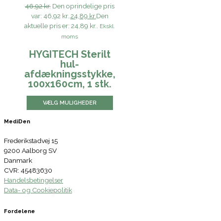
46,92 kr.
Den oprindelige pris
var: 46,92 kr..
24,89 kr.
Den
aktuelle pris er: 24,89 kr..
Ekskl.
moms
HYGITECH Sterilt
hul-
afdækningsstykke,
100x160cm, 1 stk.
VÆLG MULIGHEDER
MediDen
Frederikstadvej 15
9200 Aalborg SV
Danmark
CVR: 45483630
Handelsbetingelser
Data- og Cookiepolitik
Fordelene