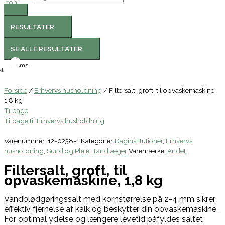
RESULTATER
SE ALLE RESULTATER
Moms:
l.
Forside
/
Erhvervs husholdning
/ Filtersalt, groft, til opvaskemaskine,
1,8 kg
Tilbage
Tilbage til Erhvervs husholdning
Varenummer:
12-0238-1
Kategorier
Daginstitutioner
,
Erhvervs
husholdning
,
Sund og Pleje
,
Tandlæger
Varemærke:
Andet
Filtersalt, groft, til
opvaskemaskine, 1,8 kg
Vandblødgøringssalt med kornstørrelse på 2-4 mm sikrer
effektiv fjernelse af kalk og beskytter din opvaskemaskine.
For optimal ydelse og længere levetid påfyldes saltet