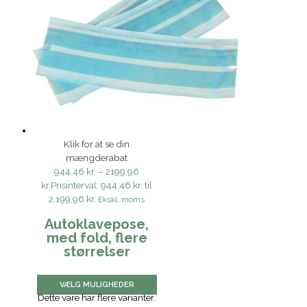
Klik for at se din
mængderabat
944,46 kr.
–
2199,96
kr.
Prisinterval: 944,46 kr. til
2.199,96 kr.
Ekskl. moms
Autoklavepose,
med fold, flere
størrelser
VÆLG MULIGHEDER
Dette vare har flere varianter.