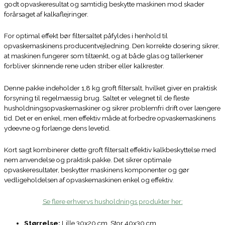
godt opvaskeresultat og samtidig beskytte maskinen mod skader
forårsaget af kalkaflejringer.
For optimal effekt bør filtersaltet påfyldes i henhold til
opvaskemaskinens producentvejledning. Den korrekte dosering sikrer,
at maskinen fungerer som tiltænkt, og at både glas og tallerkener
forbliver skinnende rene uden striber eller kalkrester.
Denne pakke indeholder 1,8 kg groft filtersalt, hvilket giver en praktisk
forsyning til regelmæssig brug. Saltet er velegnet til de fleste
husholdningsopvaskemaskiner og sikrer problemfri drift over længere
tid. Det er en enkel, men effektiv måde at forbedre opvaskemaskinens
ydeevne og forlænge dens levetid.
Kort sagt kombinerer dette groft filtersalt effektiv kalkbeskyttelse med
nem anvendelse og praktisk pakke. Det sikrer optimale
opvaskeresultater, beskytter maskinens komponenter og gør
vedligeholdelsen af opvaskemaskinen enkel og effektiv.
Se flere erhvervs husholdnings produkter her:
Størrelse:
Lille 30x20 cm, Stor 40x30 cm