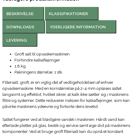
BESKRIVELSE
KLASSIFIKATIONER
DOWNLOADS
YDERLIGERE INFORMATION
LEVERING
Groft salt til opvaskemaskinen
Forhindre kalkaflejringer
1,8 kg.
Pakningens størrelse: 1 stk.
Filtersalt, groft, er en vigtig del af vedligeholdelsen af enhver
opvaskemaskine. Med en kornstørrelse på 2-4 mm opløses saltet
langsomt og effektivt, hvilket sikrer, at kalk ikke sætter sig i maskinens
filtre og systemer. Dette reducerer risikoen for kalkaflejringer, som kan
påvirke maskinens ydeevne og forkorte dens levetid.
Saltet fungerer ved at blødgøre vandet i maskinen. Hårdt vand kan
efterlade pletter på glas, bestik og service samt øge slid på maskinens
komponenter. Ved at bruge groft filtersalt kan du opnå et konstant