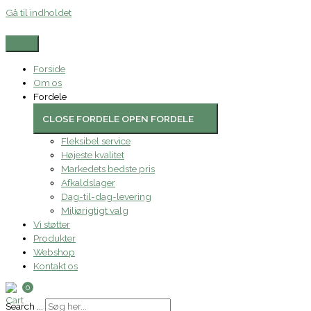
Gå til indholdet
Forside
Om os
Fordele
CLOSE FORDELE
OPEN FORDELE
Fleksibel service
Højeste kvalitet
Markedets bedste pris
Afkaldslager
Dag-til-dag-levering
Miljørigtigt valg
Vi støtter
Produkter
Webshop
Kontakt os
0
Search ...