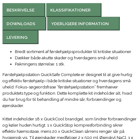
BESKRIVELSE
KLASSIFIKATIONER
DOWNLOADS
YDERLIGERE INFORMATION
LEVERING
Bredt sortiment af førstehjælpsprodukter til kritiske situationer
Dækker både akutte skader og hverdagens små uheld
Pakningens størrelse: 1 stk.
Førstehjælpsstation QuickSafe Complete er designet til at give hurtig
og effektiv førstehjælp i både kritiske situationer og hverdagens små
uheld. Fokus-søgeordsfrase “førstehjælpsstation” fremhæver
produktets type og funktion. Dette komplette kit indeholder alt, hvad
du har brug for til behandling af mindre sår, forbrændinger og
øjenskader.
Kittet indeholder 18 x QuickCool brandgel, som lindrer forbrændinger
og køler huden hurtigt. 1 x QuickStop kompresforbinding sikrer
effektiv hæmostase, mens 20 x QuickClean sårrens rengør sår på
hygiejnisk vis. Til øjenskader medfølger 2 x 500 ml Øjenskyl NaCl, 1 x