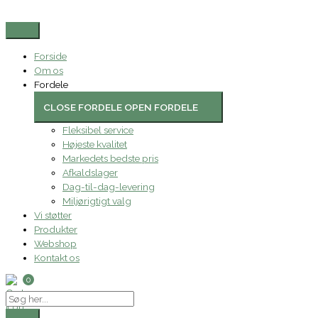
Gå
Search
Førstehjælpsstation,
til
...
QuickSafe
indholdet
Complete
antal
Forside
Om os
Fordele
CLOSE FORDELE
OPEN FORDELE
Fleksibel service
Højeste kvalitet
Markedets bedste pris
Afkaldslager
Dag-til-dag-levering
Miljørigtigt valg
Vi støtter
Produkter
Webshop
Kontakt os
0