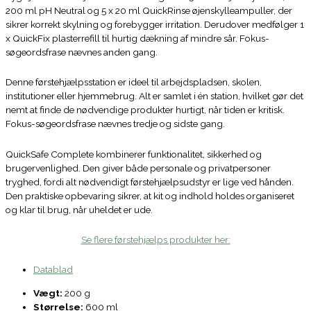
200 ml pH Neutral og 5 x 20 ml QuickRinse øjenskylleampuller, der
sikrer korrekt skylning og forebygger irritation. Derudover medfølger 1
x QuickFix plasterrefill til hurtig dækning af mindre sår. Fokus-
søgeordsfrase nævnes anden gang.
Denne førstehjælpsstation er ideel til arbejdspladsen, skolen,
institutioner eller hjemmebrug. Alt er samlet i én station, hvilket gør det
nemt at finde de nødvendige produkter hurtigt, når tiden er kritisk.
Fokus-søgeordsfrase nævnes tredje og sidste gang.
QuickSafe Complete kombinerer funktionalitet, sikkerhed og
brugervenlighed. Den giver både personale og privatpersoner
tryghed, fordi alt nødvendigt førstehjælpsudstyr er lige ved hånden.
Den praktiske opbevaring sikrer, at kit og indhold holdes organiseret
og klar til brug, når uheldet er ude.
Se flere førstehjælps produkter her:
Datablad
Vægt:
200 g
Størrelse:
600 ml