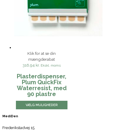
Klik for at se din
mængderabat
316,94 kr.
Ekskl. moms
Plasterdispenser,
Plum QuickFix
Waterresist, med
90 plastre
VÆLG MULIGHEDER
MediDen
Frederikstadvej 15