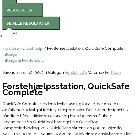
RESULTATER
SE ALLE RESULTATER
Moms:
l.
Forside
/
Førstehjælp
/ Førstehjælpsstation, QuickSafe Complete
Tilbage
Tilbage til Førstehjælp
Varenummer:
12-0013-1
Kategori
Førstehjælp
Varemærke:
Plum
Førstehjælpsstation, QuickSafe
Complete
QuickSafe Complete er den ideelle løsning for alle, der ønsker et
omfattende udvalg af førstehjælpsprodukter. Dette kit er designet til at
håndtere både kritiske situationer og hverdagens små uheld.
Indeholder: 18 x QuickCool brandgel, 1 x QuickStop
kompresforbinding, 20 x QuickClean sårrens, 2 x 500 ml Øjenskyl
NaCl, 1 x 200 ml pH Neutral, 5 x 20 ml QuickRinse øjenskylleampuller,