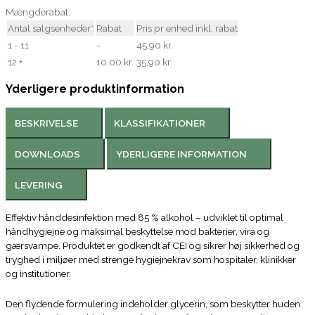
Mængderabat:
Antal salgsenheder*
Rabat
Pris pr enhed inkl. rabat
1 - 11
-
45,90 kr.
12 +
10,00 kr.
35,90 kr.
Yderligere produktinformation
BESKRIVELSE
KLASSIFIKATIONER
DOWNLOADS
YDERLIGERE INFORMATION
LEVERING
Effektiv hånddesinfektion med 85 % alkohol – udviklet til optimal
håndhygiejne og maksimal beskyttelse mod bakterier, vira og
gærsvampe. Produktet er godkendt af CEI og sikrer høj sikkerhed og
tryghed i miljøer med strenge hygiejnekrav som hospitaler, klinikker
og institutioner.
Den flydende formulering indeholder glycerin, som beskytter huden