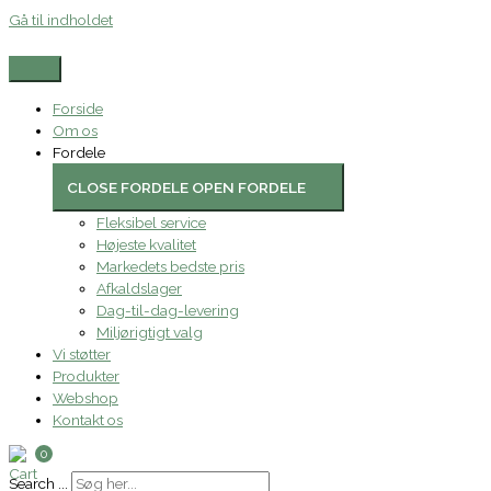
Gå til indholdet
Forside
Om os
Fordele
CLOSE FORDELE
OPEN FORDELE
Fleksibel service
Højeste kvalitet
Markedets bedste pris
Afkaldslager
Dag-til-dag-levering
Miljørigtigt valg
Vi støtter
Produkter
Webshop
Kontakt os
0
Search ...