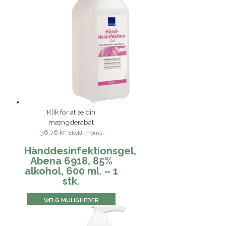
Klik for at se din
mængderabat
36,76 kr.
Ekskl. moms
Hånddesinfektionsgel,
Abena 6918, 85%
alkohol, 600 ml. – 1
stk.
VÆLG MULIGHEDER