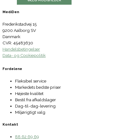
VÆLG MULIGHEDER
MediDen
Frederikstadvej 15
9200 Aalborg SV
Danmark
CVR: 45483630
Handelsbetingelser
Data- og Cookiepolitik
Fordelene
Fleksibel service
Markedets bedste priser
Højeste kvalitet
Bestil fra afkaldslager
Dag-til-dag-levering
Miljørigtigt valg
Kontakt
88 62 69 69