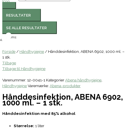
RESULTATER
SE ALLE RESULTATER
Moms:
l.
Forside
/
Håndhygiejne
/ Hånddesinfektion, ABENA 6902, 1000 ml. –
1 stk.
Tilbage
Tilbage til Håndhygiejne
Varenummer:
12-0041-1
Kategorier
Abena håndhygiejne
,
Håndhygiejne
Varemærke:
Abena-produkter
Hånddesinfektion, ABENA 6902,
1000 ml. – 1 stk.
Hånddesinfektion med 85% alkohol
Størrelse:
1 liter