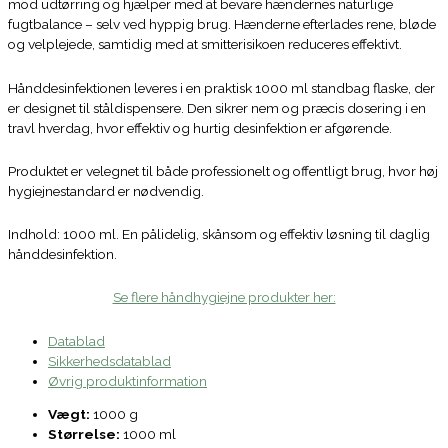
mod udtørring og hjælper med at bevare hændernes naturlige
fugtbalance – selv ved hyppig brug. Hænderne efterlades rene, bløde
og velplejede, samtidig med at smitterisikoen reduceres effektivt.
Hånddesinfektionen leveres i en praktisk 1000 ml standbag flaske, der
er designet til ståldispensere. Den sikrer nem og præcis dosering i en
travl hverdag, hvor effektiv og hurtig desinfektion er afgørende.
Produktet er velegnet til både professionelt og offentligt brug, hvor høj
hygiejnestandard er nødvendig.
Indhold: 1000 ml. En pålidelig, skånsom og effektiv løsning til daglig
hånddesinfektion.
Se flere håndhygiejne produkter her:
Datablad
Sikkerhedsdatablad
Øvrig produktinformation
Vægt:
1000 g
Størrelse:
1000 ml