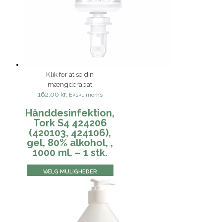
Klik for at se din
mængderabat
162,00 kr.
Ekskl. moms
Hånddesinfektion,
Tork S4 424206
(420103, 424106),
gel, 80% alkohol, ,
1000 ml. – 1 stk.
VÆLG MULIGHEDER