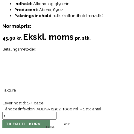
Indhold:
Alkohol og glycerin
Producent:
Abena, 6902
Paknings indhold:
1stk. (kolli indhold: 1x12stk.)
Normalpris:
Ekskl. moms
45,90 kr.
pr. stk.
Betalingsmetoder:
Faktura
Leveringstid: 1-4 dage
Hånddesinfektion, ABENA 6902, 1000 ml. - 1 stk. antal
TILFØJ TIL KURV
Moms:
Ekskl.