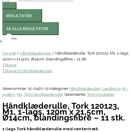
RESULTATER
SE ALLE RESULTATER
Moms:
l.
Forside
/
Håndklæderuller
/ Håndklæderulle, Tork 120123, M1, 1-lags,
120m x 21,5cm, Ø14cm, blandingsfibre – 11 stk.
Tilbage
Tilbage til Håndklæderuller
Varenummer:
12-0420-11
Kategorier
Håndklæderuller
,
Landbrug
,
M -
system
,
M1
,
Tork håndklæderuller
Varemærke:
Tork-produkter
Håndklæderulle, Tork 120123,
M1, 1-lags, 120m x 21,5cm,
Ø14cm, blandingsfibre – 11 stk.
1-lags Tork håndklæderulle med centertræk