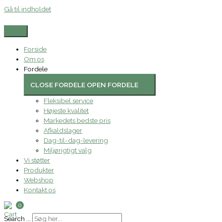
Gå til indholdet
Forside
Om os
Fordele
CLOSE FORDELE
OPEN FORDELE
Fleksibel service
Højeste kvalitet
Markedets bedste pris
Afkaldslager
Dag-til-dag-levering
Miljørigtigt valg
Vi støtter
Produkter
Webshop
Kontakt os
0
Search ...