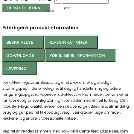
TILFØJ TIL KURV
Moms:
Ekskl.
Yderligere produktinformation
BESKRIVELSE
KLASSIFIKATIONER
DOWNLOADS
YDERLIGERE INFORMATION
LEVERING
Tork Aftørringspapir Basic 1-lag er et økonomisk og alsidigt
aftørringspapir, der er velegnet til daglig håndaftørring og lettere
rengøringsopgaver. Papiret er udviklet til virksomheder, der ønsker en
funktionel og prisvenlig løsning til områder med et højt forbrug. Den
robuste 1-lags kvalitet leverer den nødvendige ydeevne til almindelig
brug og gør papiret til et oplagt valg i værksteder, lagerområder,
køkkener og andre professionelle miljøer.
Papiret anvendes sammen med Tork Mini Centerfeed Dispenser, som