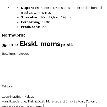
Dispenser:
Passer til M1 dispenser, eller anden beholder
med ca. samme mål
Størrelse:
120mx21,5cm / 14cm
Forpakning:
11 stk.
Producent:
Tork
Normalpris:
Ekskl. moms
352,01 kr.
pr. stk.
Betalingsmetoder:
Faktura
Leveringstid: 3-7 dage
Håndklæderulle, Tork 120123, M1, 1-lags, 120m x 21,5cm, Ø14cm,
blandingsfibre - 11 stk. antal