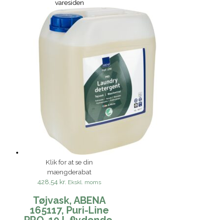
varesiden
Klik for at se din
mængderabat
428,54 kr.
Ekskl. moms
Tøjvask, ABENA
165117, Puri-Line
PRO, 10 l, flydende,