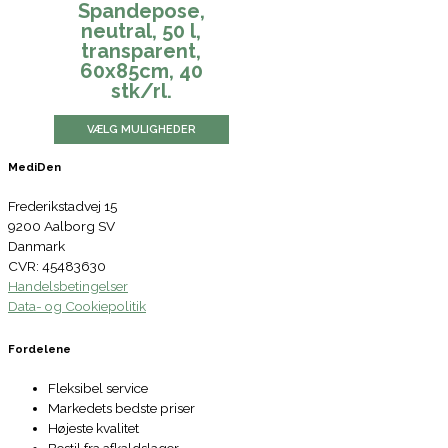
Spandepose,
neutral, 50 l,
transparent,
60x85cm, 40
stk/rl.
VÆLG MULIGHEDER
MediDen
Frederikstadvej 15
9200 Aalborg SV
Danmark
CVR: 45483630
Handelsbetingelser
Data- og Cookiepolitik
Fordelene
Fleksibel service
Markedets bedste priser
Højeste kvalitet
Bestil fra afkaldslager