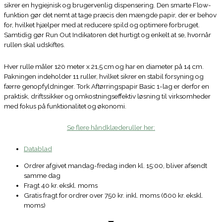
sikrer en hygiejnisk og brugervenlig dispensering. Den smarte Flow-
funktion gør det nemt at tage præcis den mængde papir, der er behov
for, hvilket hjælper med at reducere spild og optimere forbruget.
Samtidig gør Run Out Indikatoren det hurtigt og enkelt at se, hvornår
rullen skal udskiftes.
Hver rulle måler 120 meter x 21,5 cm og har en diameter på 14 cm.
Pakningen indeholder 11 ruller, hvilket sikrer en stabil forsyning og
færre genopfyldninger. Tork Aftørringspapir Basic 1-lag er derfor en
praktisk, driftssikker og omkostningseffektiv løsning til virksomheder
med fokus på funktionalitet og økonomi.
Se flere håndklæderuller her:
Datablad
Ordrer afgivet mandag-fredag inden kl. 15:00, bliver afsendt
samme dag
Fragt 40 kr. ekskl. moms
Gratis fragt for ordrer over 750 kr. inkl. moms (600 kr. ekskl.
moms)