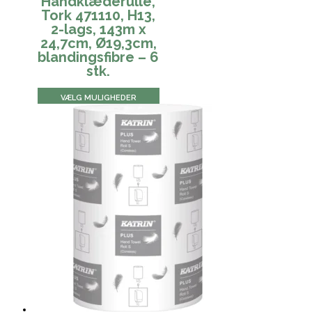
Håndklæderulle,
Tork 471110, H13,
2-lags, 143m x
24,7cm, Ø19,3cm,
blandingsfibre – 6
stk.
VÆLG MULIGHEDER