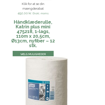
Klik for at se din
mængderabat
492,00 kr.
Ekskl. moms
Håndklæderulle,
Katrin plus mini
475218, 1-lags,
110m x 20,5cm,
Ø13cm, nyfiber – 12
stk.
VÆLG MULIGHEDER