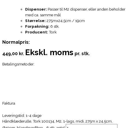
Dispenser:
Passer til M2 dispenser, eller anden beholder
med ca. samme mål
Størrelse:
275mx24,5cm / 19cm
Forpakning:
6 stk.
Producent:
Tork
Normalpris:
Ekskl. moms
449,00 kr.
pr. stk.
Betalingsmetoder:
Faktura
Leveringstid: 1-4 dage
Håndklæderulle, Tork 100134, M2, 1-lags, midi, 275m x 24,5cm,
Ø19cm, blandingsfibre - 6 stk. antal