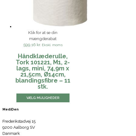
Klik for at se din
mængderabat
599,16 kr.
Ekskl. moms
Håndklæderulle,
Tork 101221, M1, 2-
lags, mini, 74,9m x
21,5cm, Ø14cm,
blandingsfibre – 11
stk.
VÆLG MULIGHEDER
MediDen
Frederikstadvej 15
9200 Aalborg SV
Danmark