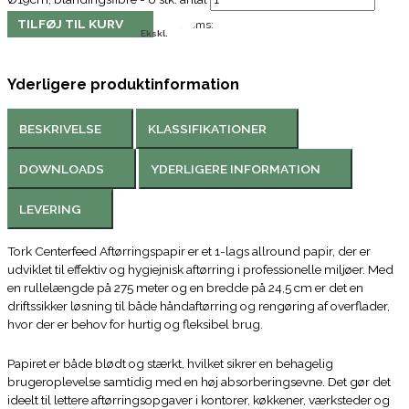
TILFØJ TIL KURV
Moms:
Ekskl.
Yderligere produktinformation
BESKRIVELSE
KLASSIFIKATIONER
DOWNLOADS
YDERLIGERE INFORMATION
LEVERING
Tork Centerfeed Aftørringspapir er et 1-lags allround papir, der er
udviklet til effektiv og hygiejnisk aftørring i professionelle miljøer. Med
en rullelængde på 275 meter og en bredde på 24,5 cm er det en
driftssikker løsning til både håndaftørring og rengøring af overflader,
hvor der er behov for hurtig og fleksibel brug.
Papiret er både blødt og stærkt, hvilket sikrer en behagelig
brugeroplevelse samtidig med en høj absorberingsevne. Det gør det
ideelt til lettere aftørringsopgaver i kontorer, køkkener, værksteder og