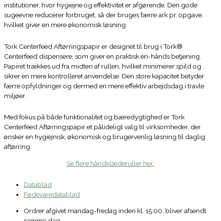
institutioner, hvor hygiejne og effektivitet er afgørende. Den gode
sugeevne reducerer forbruget, så der bruges færre ark pr. opgave,
hvilket giver en mere økonomisk løsning.
Tork Centerfeed Aftørringspapir er designet til brug i Tork®
Centerfeed dispensere, som giver en praktisk én-hånds betjening.
Papiret trækkes ud fra midten af rullen, hvilket minimerer spild og
sikrer en mere kontrolleret anvendelse. Den store kapacitet betyder
færre opfyldninger og dermed en mere effektiv arbejdsdag i travle
miljøer.
Med fokus på både funktionalitet og bæredygtighed er Tork
Centerfeed Aftørringspapir et pålideligt valg til virksomheder, der
ønsker en hygiejnisk, økonomisk og brugervenlig løsning til daglig
aftørring.
Se flere håndklæderuller her:
Datablad
Fødevaredatablad
Ordrer afgivet mandag-fredag inden kl. 15:00, bliver afsendt
samme dag