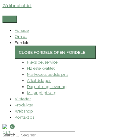
Gå til indholdet
Forside
Om os
Fordele
CLOSE FORDELE
OPEN FORDELE
Fleksibel service
Højeste kvalitet
Markedets bedste pris
Afkaldslager
Dag-til-dag-levering
Miljørigtigt valg
Vi støtter
Produkter
Webshop
Kontakt os
0
Search ...