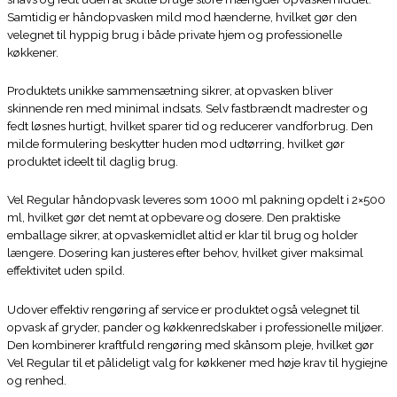
Samtidig er håndopvasken mild mod hænderne, hvilket gør den
velegnet til hyppig brug i både private hjem og professionelle
køkkener.
Produktets unikke sammensætning sikrer, at opvasken bliver
skinnende ren med minimal indsats. Selv fastbrændt madrester og
fedt løsnes hurtigt, hvilket sparer tid og reducerer vandforbrug. Den
milde formulering beskytter huden mod udtørring, hvilket gør
produktet ideelt til daglig brug.
Vel Regular håndopvask leveres som 1000 ml pakning opdelt i 2×500
ml, hvilket gør det nemt at opbevare og dosere. Den praktiske
emballage sikrer, at opvaskemidlet altid er klar til brug og holder
længere. Dosering kan justeres efter behov, hvilket giver maksimal
effektivitet uden spild.
Udover effektiv rengøring af service er produktet også velegnet til
opvask af gryder, pander og køkkenredskaber i professionelle miljøer.
Den kombinerer kraftfuld rengøring med skånsom pleje, hvilket gør
Vel Regular til et pålideligt valg for køkkener med høje krav til hygiejne
og renhed.