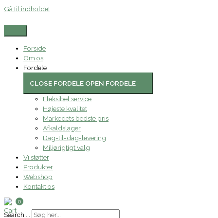
Gå til indholdet
Forside
Om os
Fordele
CLOSE FORDELE
OPEN FORDELE
Fleksibel service
Højeste kvalitet
Markedets bedste pris
Afkaldslager
Dag-til-dag-levering
Miljørigtigt valg
Vi støtter
Produkter
Webshop
Kontakt os
0
Search ...