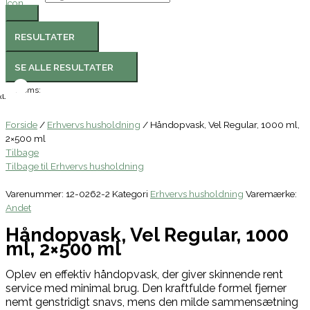
RESULTATER
SE ALLE RESULTATER
Moms:
l.
Forside
/
Erhvervs husholdning
/ Håndopvask, Vel Regular, 1000 ml,
2×500 ml
Tilbage
Tilbage til Erhvervs husholdning
Varenummer:
12-0262-2
Kategori
Erhvervs husholdning
Varemærke:
Andet
Håndopvask, Vel Regular, 1000
ml, 2×500 ml
Oplev en effektiv håndopvask, der giver skinnende rent
service med minimal brug. Den kraftfulde formel fjerner
nemt genstridigt snavs, mens den milde sammensætning