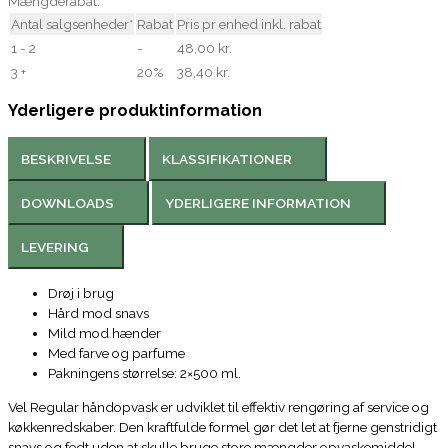
Mængderabat:
Antal salgsenheder*
Rabat
Pris pr enhed inkl. rabat
1 - 2
-
48,00 kr.
3 +
20%
38,40 kr.
Yderligere produktinformation
BESKRIVELSE
KLASSIFIKATIONER
DOWNLOADS
YDERLIGERE INFORMATION
LEVERING
Drøj i brug
Hård mod snavs
Mild mod hænder
Med farve og parfume
Pakningens størrelse: 2×500 ml.
Vel Regular håndopvask er udviklet til effektiv rengøring af service og
køkkenredskaber. Den kraftfulde formel gør det let at fjerne genstridigt
snavs og fedt uden at skulle bruge store mængder opvaskemiddel.