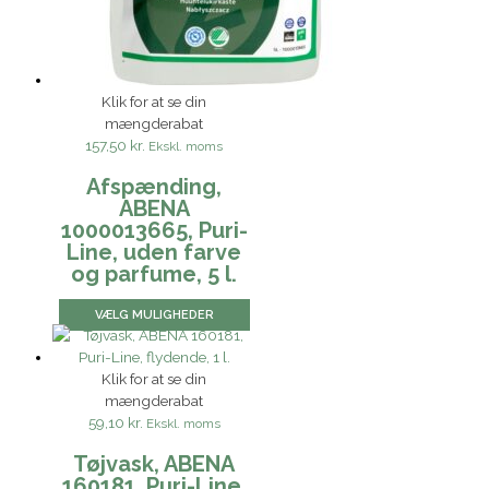
Klik for at se din
mængderabat
157,50 kr.
Ekskl. moms
Afspænding,
ABENA
1000013665, Puri-
Line, uden farve
og parfume, 5 l.
VÆLG MULIGHEDER
Klik for at se din
mængderabat
59,10 kr.
Ekskl. moms
Tøjvask, ABENA
160181, Puri-Line,