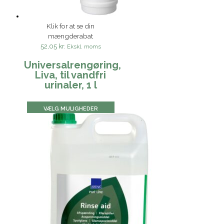
Klik for at se din
mængderabat
52,05 kr.
Ekskl. moms
Universalrengøring,
Liva, til vandfri
urinaler, 1 l
VÆLG MULIGHEDER