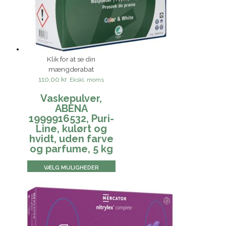
Klik for at se din
mængderabat
110,00 kr.
Ekskl. moms
Vaskepulver,
ABENA
1999916532, Puri-
Line, kulørt og
hvidt, uden farve
og parfume, 5 kg
VÆLG MULIGHEDER