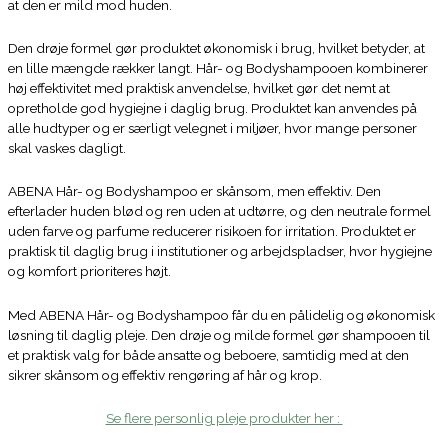
at den er mild mod huden.
Den drøje formel gør produktet økonomisk i brug, hvilket betyder, at
en lille mængde rækker langt. Hår- og Bodyshampooen kombinerer
høj effektivitet med praktisk anvendelse, hvilket gør det nemt at
opretholde god hygiejne i daglig brug. Produktet kan anvendes på
alle hudtyper og er særligt velegnet i miljøer, hvor mange personer
skal vaskes dagligt.
ABENA Hår- og Bodyshampoo er skånsom, men effektiv. Den
efterlader huden blød og ren uden at udtørre, og den neutrale formel
uden farve og parfume reducerer risikoen for irritation. Produktet er
praktisk til daglig brug i institutioner og arbejdspladser, hvor hygiejne
og komfort prioriteres højt.
Med ABENA Hår- og Bodyshampoo får du en pålidelig og økonomisk
løsning til daglig pleje. Den drøje og milde formel gør shampooen til
et praktisk valg for både ansatte og beboere, samtidig med at den
sikrer skånsom og effektiv rengøring af hår og krop.
Se flere personlig pleje produkter her :