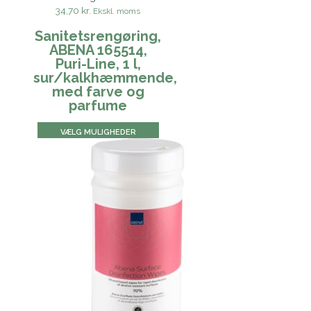
34,70 kr.
Ekskl. moms
Sanitetsrengøring,
ABENA 165514,
Puri-Line, 1 l,
sur/kalkhæmmende,
med farve og
parfume
VÆLG MULIGHEDER