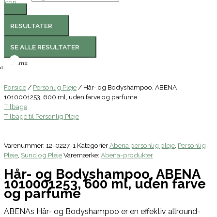
RESULTATER
SE ALLE RESULTATER
Moms:
l.
Forside
/
Personlig Pleje
/ Hår- og Bodyshampoo, ABENA
1010001253, 600 ml, uden farve og parfume
Tilbage
Tilbage til Personlig Pleje
Varenummer:
12-0227-1
Kategorier
Abena personlig pleje
,
Personlig
Pleje
,
Sund og Pleje
Varemærke:
Abena-produkter
Hår- og Bodyshampoo, ABENA
1010001253, 600 ml, uden farve
og parfume
ABENAs Hår- og Bodyshampoo er en effektiv allround-