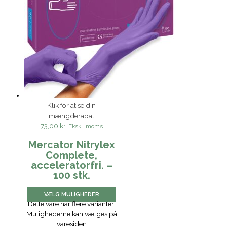
Klik for at se din
mængderabat
73,00 kr.
Ekskl. moms
Mercator Nitrylex
Complete,
acceleratorfri. –
100 stk.
VÆLG MULIGHEDER
Dette vare har flere varianter.
Mulighederne kan vælges på
varesiden