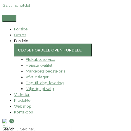
Gå til indholdet
Forside
Om os
Fordele
CLOSE FORDELE
OPEN FORDELE
Fleksibel service
Højeste kvalitet
Markedets bedste pris
Afkaldslager
Dag-til-dag-levering
Miljørigtigt valg
Vi støtter
Produkter
Webshop
Kontakt os
0
Search ...