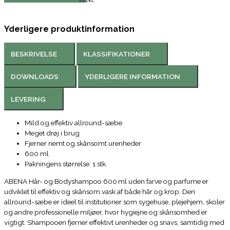
Ekskl.
Yderligere produktinformation
BESKRIVELSE
KLASSIFIKATIONER
DOWNLOADS
YDERLIGERE INFORMATION
LEVERING
Mild og effektiv allround-sæbe
Meget drøj i brug
Fjerner nemt og skånsomt urenheder
600 ml
Pakningens størrelse: 1 stk.
ABENA Hår- og Bodyshampoo 600 ml uden farve og parfume er
udviklet til effektiv og skånsom vask af både hår og krop. Den
allround-sæbe er ideel til institutioner som sygehuse, plejehjem, skoler
og andre professionelle miljøer, hvor hygiejne og skånsomhed er
vigtigt. Shampooen fjerner effektivt urenheder og snavs, samtidig med