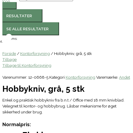
RESULTATER
SE ALLE RESULTATER
Moms:
l.
Forside
/
Kontorforsyning
/ Hobbykniv, grå, 5 stk
Tilbage
Tilbage til Kontorforsyning
Varenummer:
12-0668-5
Kategori
Kontorforsyning
Varemærke:
Andet
Hobbykniv, grå, 5 stk
Enkel og praktisk hobbykniv fra b.n.t / Office med 18 mm knivblad.
Velegnet til kontor- og hobbybrug. Låsbar mekanisme for øget
sikkerhed under brug.
Normalpris: