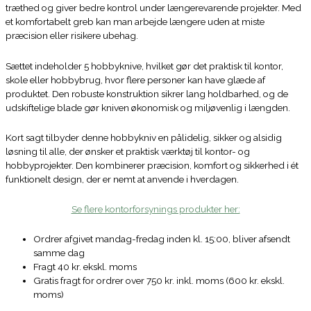
træthed og giver bedre kontrol under længerevarende projekter. Med
et komfortabelt greb kan man arbejde længere uden at miste
præcision eller risikere ubehag.
Sættet indeholder 5 hobbyknive, hvilket gør det praktisk til kontor,
skole eller hobbybrug, hvor flere personer kan have glæde af
produktet. Den robuste konstruktion sikrer lang holdbarhed, og de
udskiftelige blade gør kniven økonomisk og miljøvenlig i længden.
Kort sagt tilbyder denne hobbykniv en pålidelig, sikker og alsidig
løsning til alle, der ønsker et praktisk værktøj til kontor- og
hobbyprojekter. Den kombinerer præcision, komfort og sikkerhed i ét
funktionelt design, der er nemt at anvende i hverdagen.
Se flere kontorforsynings produkter her:
Ordrer afgivet mandag-fredag inden kl. 15:00, bliver afsendt
samme dag
Fragt 40 kr. ekskl. moms
Gratis fragt for ordrer over 750 kr. inkl. moms (600 kr. ekskl.
moms)