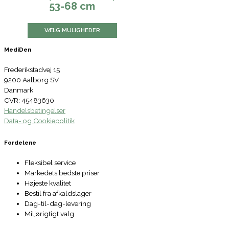
53-68 cm
VÆLG MULIGHEDER
MediDen
Frederikstadvej 15
9200 Aalborg SV
Danmark
CVR: 45483630
Handelsbetingelser
Data- og Cookiepolitik
Fordelene
Fleksibel service
Markedets bedste priser
Højeste kvalitet
Bestil fra afkaldslager
Dag-til-dag-levering
Miljørigtigt valg