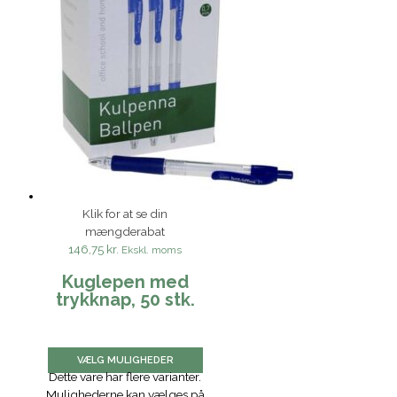
Klik for at se din
mængderabat
146,75 kr.
Ekskl. moms
Kuglepen med
trykknap, 50 stk.
VÆLG MULIGHEDER
Dette vare har flere varianter.
Mulighederne kan vælges på