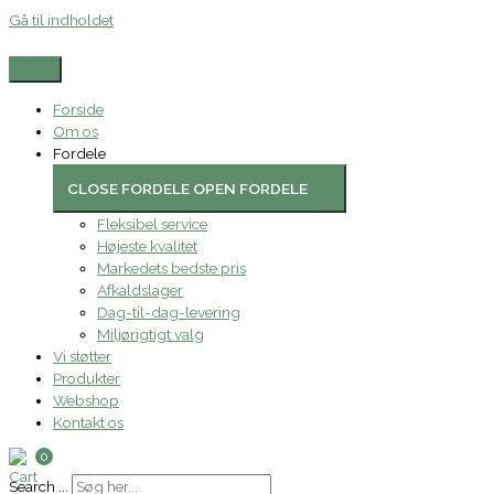
Gå til indholdet
Forside
Om os
Fordele
CLOSE FORDELE
OPEN FORDELE
Fleksibel service
Højeste kvalitet
Markedets bedste pris
Afkaldslager
Dag-til-dag-levering
Miljørigtigt valg
Vi støtter
Produkter
Webshop
Kontakt os
0
Search ...