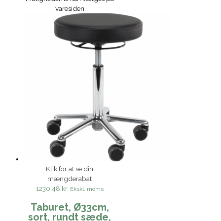
varesiden
Klik for at se din
mængderabat
1230,48 kr.
Ekskl. moms
Taburet, Ø33cm,
sort, rundt sæde,