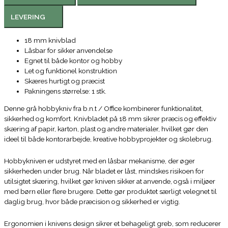
LEVERING
18 mm knivblad
Låsbar for sikker anvendelse
Egnet til både kontor og hobby
Let og funktionel konstruktion
Skæres hurtigt og præcist
Pakningens størrelse: 1 stk.
Denne grå hobbykniv fra b.n.t / Office kombinerer funktionalitet,
sikkerhed og komfort. Knivbladet på 18 mm sikrer præcis og effektiv
skæring af papir, karton, plast og andre materialer, hvilket gør den
ideel til både kontorarbejde, kreative hobbyprojekter og skolebrug.
Hobbykniven er udstyret med en låsbar mekanisme, der øger
sikkerheden under brug. Når bladet er låst, mindskes risikoen for
utilsigtet skæring, hvilket gør kniven sikker at anvende, også i miljøer
med børn eller flere brugere. Dette gør produktet særligt velegnet til
daglig brug, hvor både præcision og sikkerhed er vigtig.
Ergonomien i knivens design sikrer et behageligt greb, som reducerer