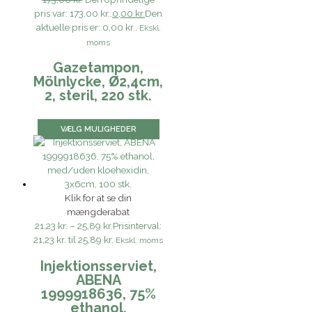
pris var: 173,00 kr..
0,00 kr.
Den
aktuelle pris er: 0,00 kr..
Ekskl.
moms
Gazetampon,
Mölnlycke, Ø2,4cm,
2, steril, 220 stk.
VÆLG MULIGHEDER
Klik for at se din
mængderabat
21,23 kr.
–
25,89 kr.
Prisinterval:
21,23 kr. til 25,89 kr.
Ekskl. moms
Injektionsserviet,
ABENA
1999918636, 75%
ethanol,