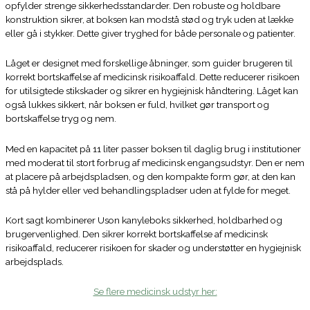
opfylder strenge sikkerhedsstandarder. Den robuste og holdbare
konstruktion sikrer, at boksen kan modstå stød og tryk uden at lække
eller gå i stykker. Dette giver tryghed for både personale og patienter.
Låget er designet med forskellige åbninger, som guider brugeren til
korrekt bortskaffelse af medicinsk risikoaffald. Dette reducerer risikoen
for utilsigtede stikskader og sikrer en hygiejnisk håndtering. Låget kan
også lukkes sikkert, når boksen er fuld, hvilket gør transport og
bortskaffelse tryg og nem.
Med en kapacitet på 11 liter passer boksen til daglig brug i institutioner
med moderat til stort forbrug af medicinsk engangsudstyr. Den er nem
at placere på arbejdspladsen, og den kompakte form gør, at den kan
stå på hylder eller ved behandlingspladser uden at fylde for meget.
Kort sagt kombinerer Uson kanyleboks sikkerhed, holdbarhed og
brugervenlighed. Den sikrer korrekt bortskaffelse af medicinsk
risikoaffald, reducerer risikoen for skader og understøtter en hygiejnisk
arbejdsplads.
Se flere medicinsk udstyr her: