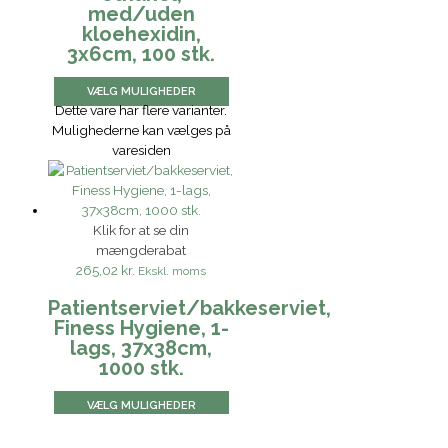
med/uden
kloehexidin,
3x6cm, 100 stk.
VÆLG MULIGHEDER
Dette vare har flere varianter.
Mulighederne kan vælges på
varesiden
Klik for at se din
mængderabat
265,02 kr.
Ekskl. moms
Patientserviet/bakkeserviet,
Finess Hygiene, 1-
lags, 37x38cm,
1000 stk.
VÆLG MULIGHEDER