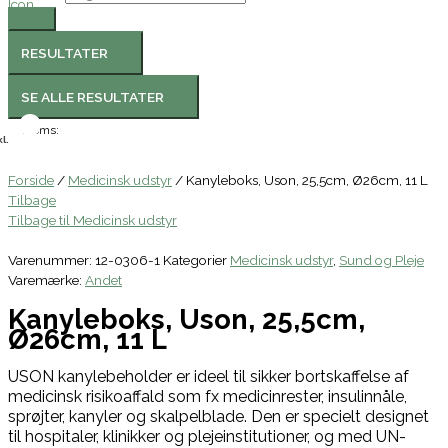
RESULTATER
SE ALLE RESULTATER
Moms:
l.
Forside
/
Medicinsk udstyr
/ Kanyleboks, Uson, 25,5cm, Ø26cm, 11 L
Tilbage
Tilbage til Medicinsk udstyr
Varenummer:
12-0306-1
Kategorier
Medicinsk udstyr
,
Sund og Pleje
Varemærke:
Andet
Kanyleboks, Uson, 25,5cm,
Ø26cm, 11 L
USON kanylebeholder er ideel til sikker bortskaffelse af
medicinsk risikoaffald som fx medicinrester, insulinnåle,
sprøjter, kanyler og skalpelblade. Den er specielt designet
til hospitaler, klinikker og plejeinstitutioner, og med UN-