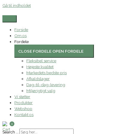
Gå til indholdet
Forside
Om os
Fordele
CLOSE FORDELE
OPEN FORDELE
Fleksibel service
Højeste kvalitet
Markedets bedste pris
Afkaldslager
Dag-til-dag-levering
Miljørigtigt valg
Vi støtter
Produkter
Webshop
Kontakt os
0
Search ...