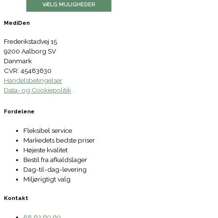
VÆLG MULIGHEDER
MediDen
Frederikstadvej 15
9200 Aalborg SV
Danmark
CVR: 45483630
Handelsbetingelser
Data- og Cookiepolitik
Fordelene
Fleksibel service
Markedets bedste priser
Højeste kvalitet
Bestil fra afkaldslager
Dag-til-dag-levering
Miljørigtigt valg
Kontakt
88 62 69 69