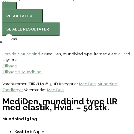
RESULTATER
SE ALLE RESULTATER
Moms:
l.
Forside
/
Mundbind
/ MediDen, mundbind type llR med elastik, Hvid.
– 50 stk.
Tilbage
Tilbage til Mundbind
Varenummer:
TIIR/H/08-50D
Kategorier
MediDen
,
Mundbind
,
Tandlæger
Varemærke:
MediDen
MediDen, mundbind type llR
med elastik, Hvid. – 50 stk.
Mundbind i 3 lag.
Kvalitet:
Super