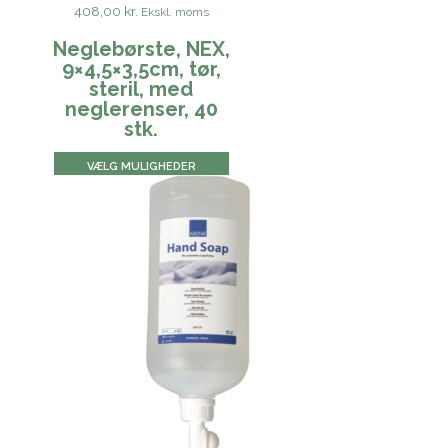
408,00 kr.
Ekskl. moms
Neglebørste, NEX,
9×4,5×3,5cm, tør,
steril, med
neglerenser, 40
stk.
VÆLG MULIGHEDER