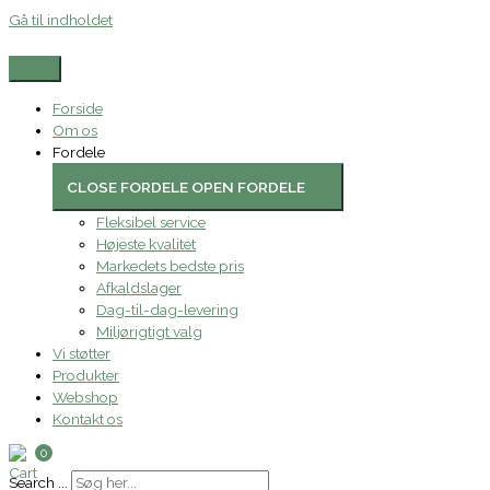
Gå til indholdet
Forside
Om os
Fordele
CLOSE FORDELE
OPEN FORDELE
Fleksibel service
Højeste kvalitet
Markedets bedste pris
Afkaldslager
Dag-til-dag-levering
Miljørigtigt valg
Vi støtter
Produkter
Webshop
Kontakt os
0
Search ...