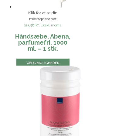
Klik for at se din
mængderabat
29,36 kr.
Ekskl. moms
Håndsæbe, Abena,
parfumefri, 1000
ml. – 1 stk.
VÆLG MULIGHEDER