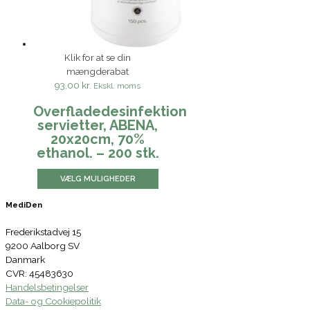
Klik for at se din
mængderabat
93,00 kr.
Ekskl. moms
Overfladedesinfektion
servietter, ABENA,
20x20cm, 70%
ethanol. – 200 stk.
VÆLG MULIGHEDER
MediDen
Frederikstadvej 15
9200 Aalborg SV
Danmark
CVR: 45483630
Handelsbetingelser
Data- og Cookiepolitik