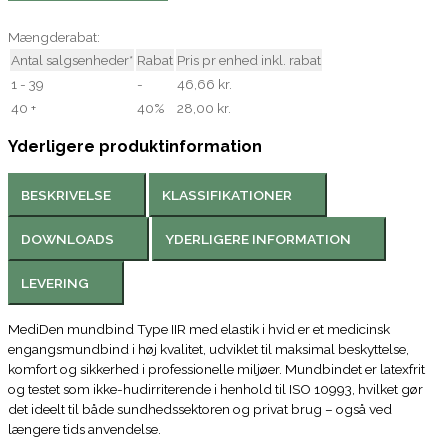
Mængderabat:
Antal salgsenheder*
Rabat
Pris pr enhed inkl. rabat
1 - 39
-
46,66 kr.
40 +
40%
28,00 kr.
Yderligere produktinformation
BESKRIVELSE
KLASSIFIKATIONER
DOWNLOADS
YDERLIGERE INFORMATION
LEVERING
MediDen mundbind Type IIR med elastik i hvid er et medicinsk
engangsmundbind i høj kvalitet, udviklet til maksimal beskyttelse,
komfort og sikkerhed i professionelle miljøer. Mundbindet er latexfrit
og testet som ikke-hudirriterende i henhold til ISO 10993, hvilket gør
det ideelt til både sundhedssektoren og privat brug – også ved
længere tids anvendelse.