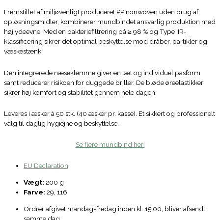
Fremstillet af miljøvenligt produceret PP nonwoven uden brug af
opløsningsmidler, kombinerer mundbindet ansvarlig produktion med
høj ydeevne. Med en bakteriefiltrering på ≥ 98 % og Type IIR-
klassificering sikrer det optimal beskyttelse mod dråber, partikler og
væskestænk.
Den integrerede næseklemme giver en tæt og individuel pasform
samt reducerer risikoen for duggede briller. De bløde øreelastikker
sikrer høj komfort og stabilitet gennem hele dagen.
Leveres i æsker á 50 stk. (40 æsker pr. kasse). Et sikkert og professionelt
valg til daglig hygiejne og beskyttelse.
Se flere mundbind her:
EU Declaration
Vægt:
200 g
Farve:
29, 116
Ordrer afgivet mandag-fredag inden kl. 15:00, bliver afsendt
samme dag