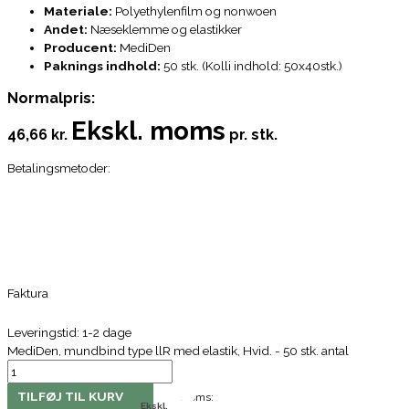
Materiale:
Polyethylenfilm og nonwoen
Andet:
Næseklemme og elastikker
Producent:
MediDen
Paknings indhold:
50 stk. (Kolli indhold: 50x40stk.)
Normalpris:
Ekskl. moms
46,66 kr.
pr. stk.
Betalingsmetoder:
Faktura
Leveringstid: 1-2 dage
MediDen, mundbind type llR med elastik, Hvid. - 50 stk. antal
TILFØJ TIL KURV
Moms:
Ekskl.