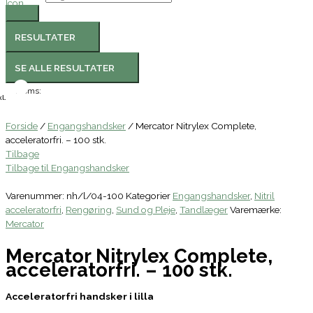
RESULTATER
SE ALLE RESULTATER
Moms:
l.
Forside
/
Engangshandsker
/ Mercator Nitrylex Complete,
acceleratorfri. – 100 stk.
Tilbage
Tilbage til Engangshandsker
Varenummer:
nh/l/04-100
Kategorier
Engangshandsker
,
Nitril
acceleratorfri
,
Rengøring
,
Sund og Pleje
,
Tandlæger
Varemærke:
Mercator
Mercator Nitrylex Complete,
acceleratorfri. – 100 stk.
Acceleratorfri handsker i lilla