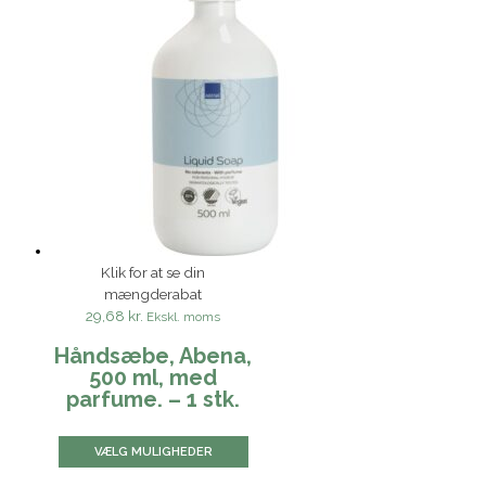
Klik for at se din
mængderabat
29,68 kr.
Ekskl. moms
Håndsæbe, Abena,
500 ml, med
parfume. – 1 stk.
VÆLG MULIGHEDER