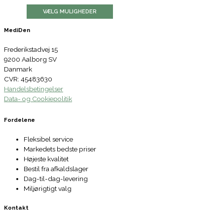
VÆLG MULIGHEDER
MediDen
Frederikstadvej 15
9200 Aalborg SV
Danmark
CVR: 45483630
Handelsbetingelser
Data- og Cookiepolitik
Fordelene
Fleksibel service
Markedets bedste priser
Højeste kvalitet
Bestil fra afkaldslager
Dag-til-dag-levering
Miljørigtigt valg
Kontakt