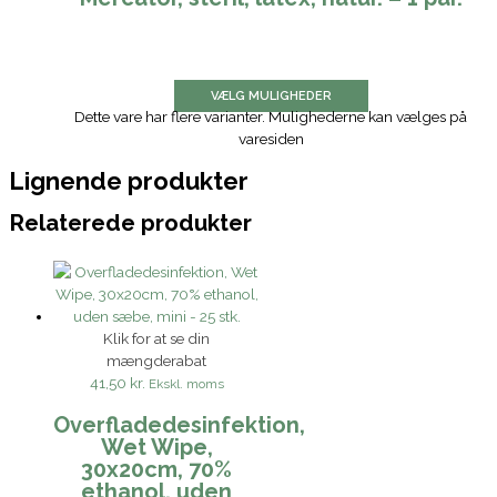
VÆLG MULIGHEDER
Dette vare har flere varianter. Mulighederne kan vælges på
varesiden
Lignende produkter
Relaterede produkter
Klik for at se din
mængderabat
41,50 kr.
Ekskl. moms
Overfladedesinfektion,
Wet Wipe,
30x20cm, 70%
ethanol, uden