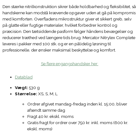
Den stærke nitrilkonstruktion sikrer både holdbarhed og fleksibilitet, så
handskerne kan modstå krævende opgaver uden at gå på kompromis
med komforten. Overfladens mikrostruktur giver et sikkert greb, selv
på glatte eller fugtige materialer, hvilket forbedrer kontrol og
præcision. Den tætsiddende pasform følger håndens bevægelser og
reducerer træthed ved længere tids brug. Mercator Nitrylex Complete
leveres i pakker med 100 stk. og er en pålidelig løsning til
professionelle, der ønsker maksimal beskyttelse og komfort.
Se flere engangshandsker her:
Datablad
Vægt:
530 g
Størrelse:
XS, S, M, L
Ordrer afgivet mandag-fredag inden kl. 15:00, bliver
afsendt samme dag
Fragt 40 kr. ekskl. moms
Gratis fragt for ordrer over 750 kr. inkl. moms (600 kr.
ekskl. moms)