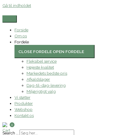
Gå til indholdet
Forside
Om os
Fordele
CLOSE FORDELE
OPEN FORDELE
Fleksibel service
Højeste kvalitet
Markedets bedste pris
Afkaldslager
Dag-til-dag-levering
Miljørigtigt valg
Vi støtter
Produkter
Webshop
Kontakt os
0
Search ...