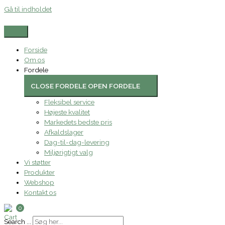
Gå til indholdet
Forside
Om os
Fordele
CLOSE FORDELE
OPEN FORDELE
Fleksibel service
Højeste kvalitet
Markedets bedste pris
Afkaldslager
Dag-til-dag-levering
Miljørigtigt valg
Vi støtter
Produkter
Webshop
Kontakt os
0
Search ...