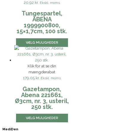
20,92 kr.
Ekskl. moms
Tungespartel,
ABENA
1999900800,
15×1,7cm, 100 stk.
VÆLG MULIGHEDER
Klik for at se din
mængderabat
179,05 kr.
Ekskl. moms
Gazetampon,
Abena 221661,
Ø3cm, nr. 3, usteril,
250 stk.
VÆLG MULIGHEDER
MediDen