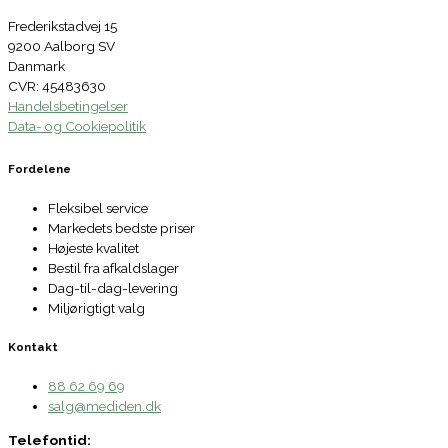
Frederikstadvej 15
9200 Aalborg SV
Danmark
CVR: 45483630
Handelsbetingelser
Data- og Cookiepolitik
Fordelene
Fleksibel service
Markedets bedste priser
Højeste kvalitet
Bestil fra afkaldslager
Dag-til-dag-levering
Miljørigtigt valg
Kontakt
88 62 69 69
salg@mediden.dk
Telefontid: