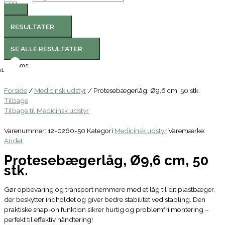
RESULTATER
SE ALLE RESULTATER
Moms:
l.
Forside
/
Medicinsk udstyr
/ Protesebægerlåg, Ø9,6 cm, 50 stk.
Tilbage
Tilbage til Medicinsk udstyr
Varenummer:
12-0260-50
Kategori
Medicinsk udstyr
Varemærke:
Andet
Protesebægerlåg, Ø9,6 cm, 50
stk.
Gør opbevaring og transport nemmere med et låg til dit plastbæger,
der beskytter indholdet og giver bedre stabilitet ved stabling. Den
praktiske snap-on funktion sikrer hurtig og problemfri montering –
perfekt til effektiv håndtering!