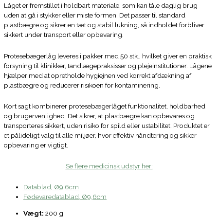
Låget er fremstillet i holdbart materiale, som kan tåle daglig brug
uden at gå i stykker eller miste formen. Det passer til standard
plastbægre og sikrer en tæt og stabil lukning, så indholdet forbliver
sikkert under transport eller opbevaring.
Protesebægerlåg leveres i pakker med 50 stk., hvilket giver en praktisk
forsyning til klinikker, tandlægepraksisser og plejeinstitutioner. Lågene
hjælper med at opretholde hygiejnen ved korrekt afdækning af
plastbægre og reducerer risikoen for kontaminering.
Kort sagt kombinerer protesebægerlåget funktionalitet, holdbarhed
og brugervenlighed. Det sikrer, at plastbægre kan opbevares og
transporteres sikkert, uden risiko for spild eller ustabilitet. Produktet er
et pålideligt valg til alle miljøer, hvor effektiv håndtering og sikker
opbevaring er vigtigt.
Se flere medicinsk udstyr her:
Datablad, Ø9,6cm
Fødevaredatablad, Ø9,6cm
Vægt:
200 g