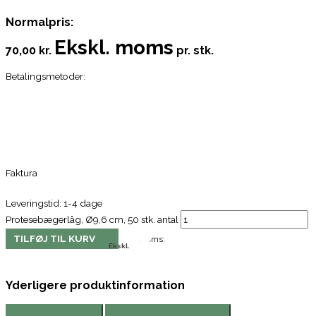
Normalpris:
Ekskl. moms
70,00 kr.
pr. stk.
Betalingsmetoder:
Faktura
Leveringstid: 1-4 dage
Protesebægerlåg, Ø9,6 cm, 50 stk. antal
TILFØJ TIL KURV
Moms:
Ekskl.
Yderligere produktinformation