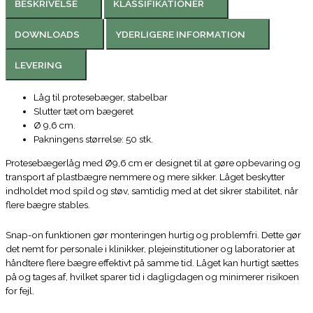
BESKRIVELSE
KLASSIFIKATIONER
DOWNLOADS
YDERLIGERE INFORMATION
LEVERING
Låg til protesebæger, stabelbar
Slutter tæt om bægeret
Ø 9,6 cm.
Pakningens størrelse: 50 stk.
Protesebægerlåg med Ø9,6 cm er designet til at gøre opbevaring og
transport af plastbægre nemmere og mere sikker. Låget beskytter
indholdet mod spild og støv, samtidig med at det sikrer stabilitet, når
flere bægre stables.
Snap-on funktionen gør monteringen hurtig og problemfri. Dette gør
det nemt for personale i klinikker, plejeinstitutioner og laboratorier at
håndtere flere bægre effektivt på samme tid. Låget kan hurtigt sættes
på og tages af, hvilket sparer tid i dagligdagen og minimerer risikoen
for fejl.