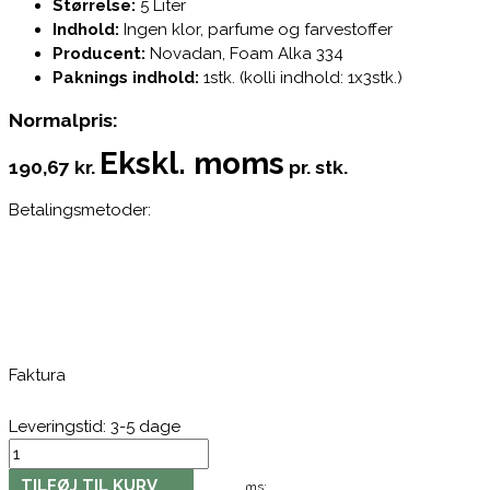
Størrelse:
5 Liter
Indhold:
Ingen klor, parfume og farvestoffer
Producent:
Novadan, Foam Alka 334
Paknings indhold:
1stk. (kolli indhold: 1x3stk.)
Normalpris:
Ekskl. moms
190,67 kr.
pr. stk.
Betalingsmetoder:
Faktura
Leveringstid: 3-5 dage
TILFØJ TIL KURV
Moms: