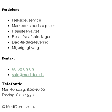
Fordelene
Fleksibel service
Markedets bedste priser
Højeste kvalitet
Bestil fra afkaldslager
Dag-til-dag-levering
Miljørigtigt valg
Kontakt
88 62 69 69
salg@mediden.dk
Telefontid:
Man-torsdag: 8:00-16:00
Fredag: 8:00-15:30
© MediDen – 2024