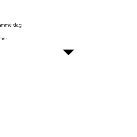
 samme dag
oms)