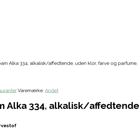
Alka 334, alkalisk/affedtende, uden klor, farve og parfume, 5 
auranter
Varemærke:
Andet
lka 334, alkalisk/affedtende,
rvestof