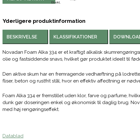
Ekskl.
Yderligere produktinformation
BESKRIVELSE
KLASSIFIKATIONER
DOWNLOA
Novadan Foam Alka 334 er et kraftigt alkalisk skumrengøringsmi
olie og fastsiddende snavs, hvilket gør produktet ideelt til f
Den aktive skum har en fremragende vedhæftning på lodrette fl
fliser, beton og rustfrit stål, hvor en effektiv affedtning er nødv
Foam Alka 334 er fremstillet uden klor, farve og parfume, hvilk
dunk gør doseringen enkel og økonomisk til daglig brug. Novad
med høj rengøringseffekt.
Datablad