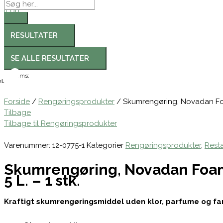
RESULTATER
SE ALLE RESULTATER
Moms:
l.
Forside
/
Rengøringsprodukter
/ Skumrengøring, Novadan Foam 
Tilbage
Tilbage til Rengøringsprodukter
Varenummer:
12-0775-1
Kategorier
Rengøringsprodukter
,
Rest
Skumrengøring, Novadan Foam A
5 L. – 1 stk.
Kraftigt skumrengøringsmiddel uden klor, parfume og fa