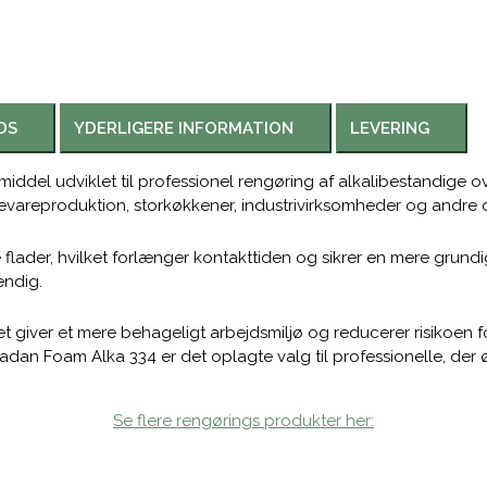
DS
YDERLIGERE INFORMATION
LEVERING
ddel udviklet til professionel rengøring af alkalibestandige ove
ødevareproduktion, storkøkkener, industrivirksomheder og andre 
ader, hvilket forlænger kontakttiden og sikrer en mere grundig 
endig.
et giver et mere behageligt arbejdsmiljø og reducerer risikoen fo
an Foam Alka 334 er det oplagte valg til professionelle, der ø
Se flere rengørings produkter her: