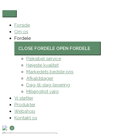
Gå
Search
Skumrengøring,
til
...
Novadan
indholdet
Foam
Alka
Forside
334,
Om os
alkalisk/affedtende,
Fordele
uden
CLOSE FORDELE
OPEN FORDELE
klor,
farve
Fleksibel service
og
Højeste kvalitet
parfume,
Markedets bedste pris
5
Afkaldslager
L.
Dag-til-dag-levering
-
Miljørigtigt valg
1
Vi støtter
stk.
Produkter
antal
Webshop
Kontakt os
0