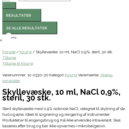
RESULTATER
SE ALLE RESULTATER
Moms:
l.
Forside
/
Kirurgi
/ Skyllevæske, 10 ml, NaCl 0,9%, steril, 30 stk.
Tilbage
Tilbage til Kirurgi
Varenummer:
12-0330-30
Kategori
Kirurgi
Varemærke:
Abena-
produkter
Skyllevæske, 10 ml, NaCl 0,9%,
steril, 30 stk.
Steril skyllevæske med 0,9% isotonisk NaCl, velegnet til skylning af sår,
hud og øjne. Ideel til soignering og rengøring af instrumenter.
Produktet er til engangsbrug og må ikke anvendes intravenøst. Skal
kasseres efter brug og bør ikke opvarmes i mikrobølgeovn.