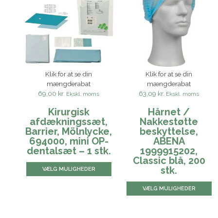
Klik for at se din
Klik for at se din
mængderabat
mængderabat
69,00 kr.
63,09 kr.
Ekskl. moms
Ekskl. moms
Kirurgisk
Hårnet /
afdækningssæt,
Nakkestøtte
Barrier, Mölnlycke,
beskyttelse,
694000, mini OP-
ABENA
dentalsæt – 1 stk.
1999915202,
Classic blå, 200
stk.
VÆLG MULIGHEDER
VÆLG MULIGHEDER