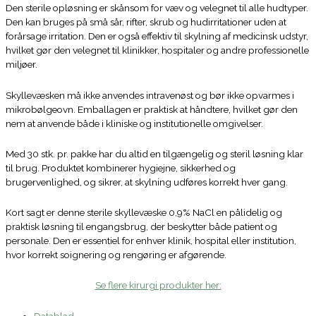
Den sterile opløsning er skånsom for væv og velegnet til alle hudtyper.
Den kan bruges på små sår, rifter, skrub og hudirritationer uden at
forårsage irritation. Den er også effektiv til skylning af medicinsk udstyr,
hvilket gør den velegnet til klinikker, hospitaler og andre professionelle
miljøer.
Skyllevæsken må ikke anvendes intravenøst og bør ikke opvarmes i
mikrobølgeovn. Emballagen er praktisk at håndtere, hvilket gør den
nem at anvende både i kliniske og institutionelle omgivelser.
Med 30 stk. pr. pakke har du altid en tilgængelig og steril løsning klar
til brug. Produktet kombinerer hygiejne, sikkerhed og
brugervenlighed, og sikrer, at skylning udføres korrekt hver gang.
Kort sagt er denne sterile skyllevæske 0,9% NaCl en pålidelig og
praktisk løsning til engangsbrug, der beskytter både patient og
personale. Den er essentiel for enhver klinik, hospital eller institution,
hvor korrekt soignering og rengøring er afgørende.
Se flere kirurgi produkter her:
Datablad