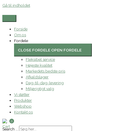
Gå til indholdet
Forside
Om os
Fordele
CLOSE FORDELE
OPEN FORDELE
Fleksibel service
Højeste kvalitet
Markedets bedste pris
Afkaldslager
Dag-til-dag-levering
Miljørigtigt valg
Vi støtter
Produkter
Webshop
Kontakt os
0
Search ...