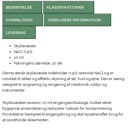
BESKRIVELSE
KLASSIFIKATIONER
DOWNLOADS
YDERLIGERE INFORMATION
LEVERING
Skyllevæske
NaCl 0,9%
10 ml
Pakningens størrelse: 30 stk.
Denne sterile skyllevæske indeholder 0,9% isotonisk NaCl og er
udviklet til sikker og effektiv skylning af sår, hud og øjne. Den er særlig
velegnet til soignering og rengøring af medicinsk udstyr og
instrumenter.
Skyllevæsken leveres i 10 ml engangsemballage, hvilket sikrer
hygiejnisk anvendelse og reducerer risikoen for kontaminering.
Produktet er beregnet til engangsbrug og skal kasseres efter brug for
at opretholde sikkerheden.