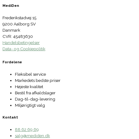
MediDen
Frederikstadvej 15
9200 Aalborg SV
Danmark
CVR: 45483630
Handelsbetingelser
Data- og Cookiepolitik
Fordelene
Fleksibel service
Markedets bedste priser
Højeste kvalitet
Bestil fra afkaldslager
Dag-til-dag-levering
Miljørigtigt valg
Kontakt
88 62 69 69
salg@mediden.dk