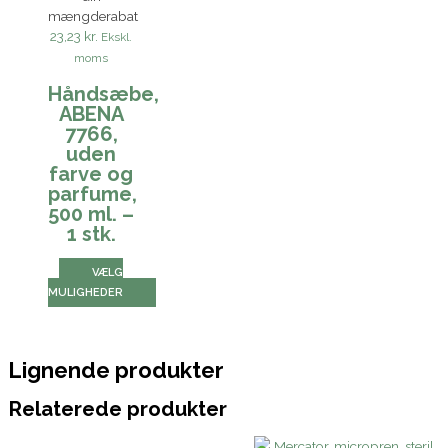
mængderabat
23,23 kr.
Ekskl.
moms
Håndsæbe,
ABENA
7766,
uden
farve og
parfume,
500 ml. –
1 stk.
VÆLG
MULIGHEDER
Lignende produkter
Relaterede produkter