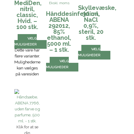
MediDen,
Ekskl. moms
Skyllevæske,
nitril,
Hånddesinfektion,
30 ml,
classic,
ABENA
NaCl
Hvid. –
292012,
0,9%,
100 stk.
85%
steril, 20
ethanol,
stk.
VÆLG
5000 ml.
MULIGHEDER
– 1 stk.
VÆLG
Dette vare har
MULIGHEDER
flere varianter.
VÆLG
Mulighederne
MULIGHEDER
kan vælges
på varesiden
Klik for at se
din