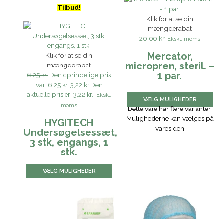
Tilbud!
Klik for at se din
mængderabat
20,00 kr.
Ekskl. moms
Mercator,
Klik for at se din
micropren, steril. –
mængderabat
1 par.
6,25 kr.
Den oprindelige pris
var: 6,25 kr..
3,22 kr.
Den
aktuelle pris er: 3,22 kr..
Ekskl.
VÆLG MULIGHEDER
moms
Dette vare har flere varianter.
Mulighederne kan vælges på
HYGITECH
varesiden
Undersøgelsessæt,
3 stk, engangs, 1
stk.
VÆLG MULIGHEDER