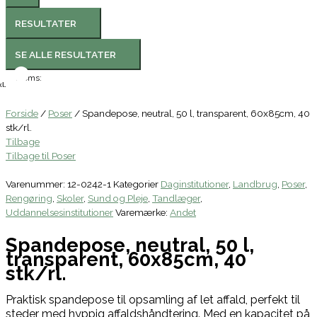
RESULTATER
SE ALLE RESULTATER
Moms:
l.
Forside
/
Poser
/ Spandepose, neutral, 50 l, transparent, 60x85cm, 40
stk/rl.
Tilbage
Tilbage til Poser
Varenummer:
12-0242-1
Kategorier
Daginstitutioner
,
Landbrug
,
Poser
,
Rengøring
,
Skoler
,
Sund og Pleje
,
Tandlæger
,
Uddannelsesinstitutioner
Varemærke:
Andet
Spandepose, neutral, 50 l,
transparent, 60x85cm, 40
stk/rl.
Praktisk spandepose til opsamling af let affald, perfekt til
steder med hyppig affaldshåndtering. Med en kapacitet på