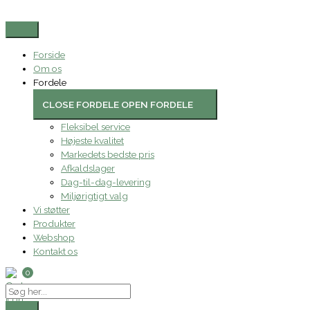
Gå
Search
Spandepose,
til
...
neutral,
indholdet
50
l,
Forside
transparent,
Om os
60x85cm,
Fordele
40
stk/rl.
CLOSE FORDELE
OPEN FORDELE
antal
Fleksibel service
Højeste kvalitet
Markedets bedste pris
Afkaldslager
Dag-til-dag-levering
Miljørigtigt valg
Vi støtter
Produkter
Webshop
Kontakt os
0