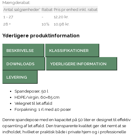
Mængderabat:
Antal salgsenheder*
Rabat
Pris pr enhed inkl. rabat
1 - 27
-
12,20 kr.
28 +
10%
10,98 kr.
Yderligere produktinformation
BESKRIVELSE
KLASSIFIKATIONER
DOWNLOADS
YDERLIGERE INFORMATION
LEVERING
Spandeposer, 50 l
HDPE/virgin, 60×85 cm
Velegnet til let affald
Forpakning: 1 rl med 40 poser
Denne spandepose med en kapacitet på 50 liter er designet til effektiv
opsamling af let affald. Den transparente kvalitet gør det nemt at se
indholdet, hvilket er praktisk både i private hjem og i professionelle