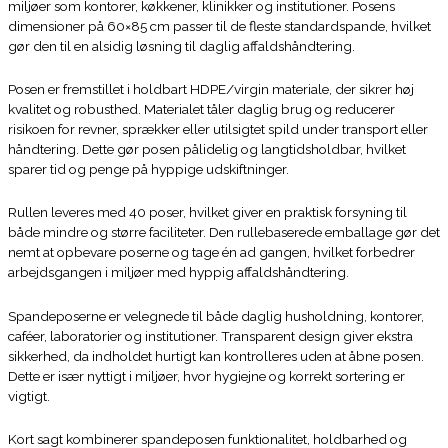
miljøer som kontorer, køkkener, klinikker og institutioner. Posens
dimensioner på 60×85 cm passer til de fleste standardspande, hvilket
gør den til en alsidig løsning til daglig affaldshåndtering.
Posen er fremstillet i holdbart HDPE/virgin materiale, der sikrer høj
kvalitet og robusthed. Materialet tåler daglig brug og reducerer
risikoen for revner, sprækker eller utilsigtet spild under transport eller
håndtering. Dette gør posen pålidelig og langtidsholdbar, hvilket
sparer tid og penge på hyppige udskiftninger.
Rullen leveres med 40 poser, hvilket giver en praktisk forsyning til
både mindre og større faciliteter. Den rullebaserede emballage gør det
nemt at opbevare poserne og tage én ad gangen, hvilket forbedrer
arbejdsgangen i miljøer med hyppig affaldshåndtering.
Spandeposerne er velegnede til både daglig husholdning, kontorer,
caféer, laboratorier og institutioner. Transparent design giver ekstra
sikkerhed, da indholdet hurtigt kan kontrolleres uden at åbne posen.
Dette er især nyttigt i miljøer, hvor hygiejne og korrekt sortering er
vigtigt.
Kort sagt kombinerer spandeposen funktionalitet, holdbarhed og