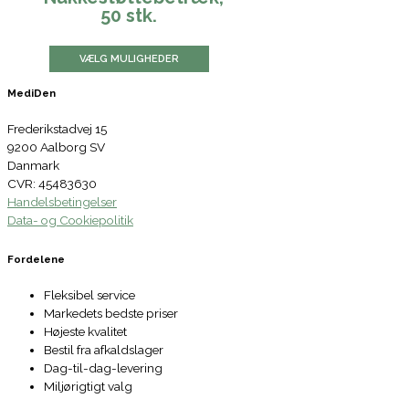
50 stk.
VÆLG MULIGHEDER
MediDen
Frederikstadvej 15
9200 Aalborg SV
Danmark
CVR: 45483630
Handelsbetingelser
Data- og Cookiepolitik
Fordelene
Fleksibel service
Markedets bedste priser
Højeste kvalitet
Bestil fra afkaldslager
Dag-til-dag-levering
Miljørigtigt valg