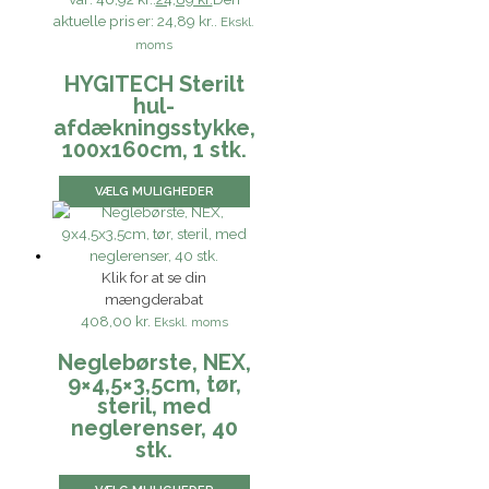
aktuelle pris er: 24,89 kr..
Ekskl.
moms
HYGITECH Sterilt
hul-
afdækningsstykke,
100x160cm, 1 stk.
VÆLG MULIGHEDER
Klik for at se din
mængderabat
408,00 kr.
Ekskl. moms
Neglebørste, NEX,
9×4,5×3,5cm, tør,
steril, med
neglerenser, 40
stk.