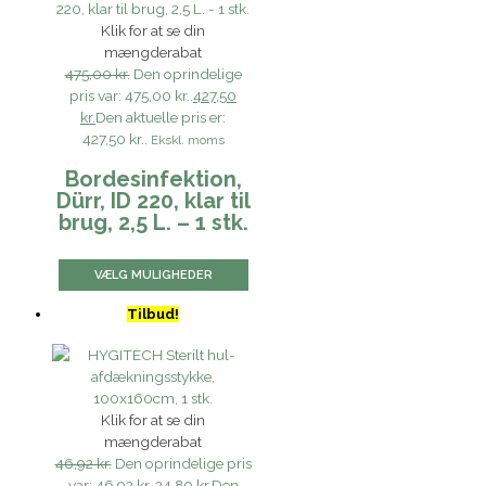
Klik for at se din
mængderabat
475,00 kr.
Den oprindelige
pris var: 475,00 kr..
427,50
kr.
Den aktuelle pris er:
427,50 kr..
Ekskl. moms
Bordesinfektion,
Dürr, ID 220, klar til
brug, 2,5 L. – 1 stk.
VÆLG MULIGHEDER
Tilbud!
Klik for at se din
mængderabat
46,92 kr.
Den oprindelige pris
var: 46,92 kr..
24,89 kr.
Den