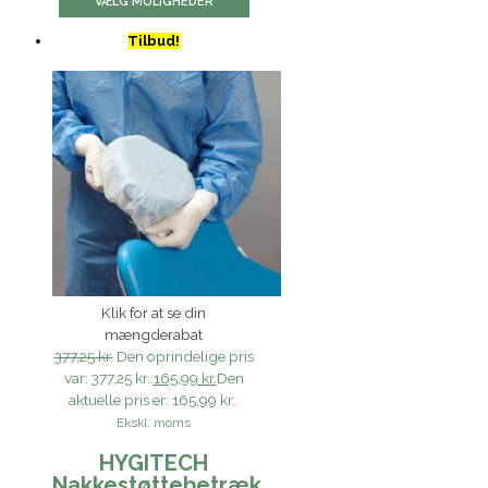
VÆLG MULIGHEDER
Tilbud!
Klik for at se din
mængderabat
377,25 kr.
Den oprindelige pris
var: 377,25 kr..
165,99 kr.
Den
aktuelle pris er: 165,99 kr..
Ekskl. moms
HYGITECH
Nakkestøttebetræk,