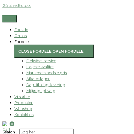
Gå til indholdet
Forside
Om os
Fordele
CLOSE FORDELE
OPEN FORDELE
Fleksibel service
Højeste kvalitet
Markedets bedste pris
Afkaldslager
Dag-til-dag-levering
Miljørigtigt valg
Vi støtter
Produkter
Webshop
Kontakt os
0
Search ...