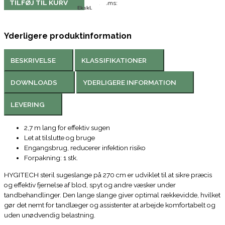
TILFØJ TIL KURV
Moms:
Ekskl.
Yderligere produktinformation
BESKRIVELSE
KLASSIFIKATIONER
DOWNLOADS
YDERLIGERE INFORMATION
LEVERING
2,7 m lang for effektiv sugen
Let at tilslutte og bruge
Engangsbrug, reducerer infektion risiko
Forpakning: 1 stk.
HYGITECH steril sugeslange på 270 cm er udviklet til at sikre præcis
og effektiv fjernelse af blod, spyt og andre væsker under
tandbehandlinger. Den lange slange giver optimal rækkevidde, hvilket
gør det nemt for tandlæger og assistenter at arbejde komfortabelt og
uden unødvendig belastning.