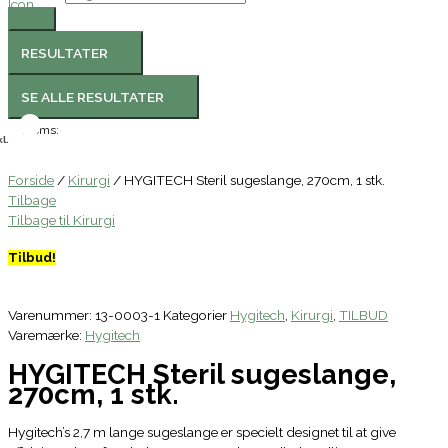
RESULTATER
SE ALLE RESULTATER
Moms:
l.
Forside
/
Kirurgi
/ HYGITECH Steril sugeslange, 270cm, 1 stk.
Tilbage
Tilbage til Kirurgi
Tilbud!
Varenummer:
13-0003-1
Kategorier
Hygitech
,
Kirurgi
,
TILBUD
Varemærke:
Hygitech
HYGITECH Steril sugeslange,
270cm, 1 stk.
Hygitech’s 2,7 m lange sugeslange er specielt designet til at give