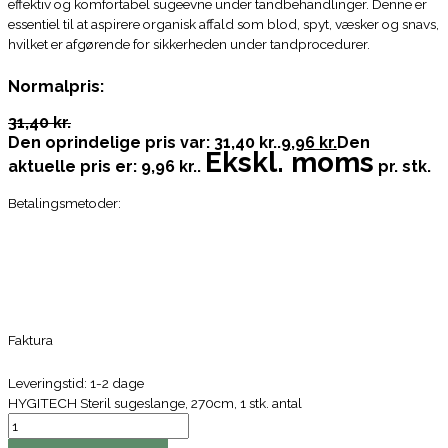
effektiv og komfortabel sugeevne under tandbehandlinger. Denne er
essentiel til at aspirere organisk affald som blod, spyt, væsker og snavs,
hvilket er afgørende for sikkerheden under tandprocedurer.
Normalpris:
31,40 kr.
Den oprindelige pris var: 31,40 kr..
9,96 kr.
Den
Ekskl. moms
aktuelle pris er: 9,96 kr..
pr. stk.
Betalingsmetoder:
Faktura
Leveringstid: 1-2 dage
HYGITECH Steril sugeslange, 270cm, 1 stk. antal