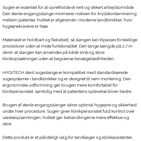
Sugen er essentiel for at opretholde et rent og sikkert arbejdsområde.
Den sterile engangsslange minimerer risikoen for krydskontaminering
mellem patienter, hvilket er afgørende i moderne tandklinikker, hvor
hygiejnekravene er høje.
Materialet er holdbart og fleksibelt, så slangen kan tilpasses forskellige
procedurer uden at miste funktionalitet. Den lange længde på 2,7 m
sikrer, at slangen kan anvendes på både små og store
klinikopsætninger uden at begrænse bevægelsesfriheden.
HYGITECH steril sugeslange er kompatibel med standardiserede
sugesystemer i tandklinikker og er designet til nem montering. Den
ergonomiske udformning gør brugen mere komfortabel for
klinikpersonalet, samtidig med at patientens oplevelse bliver bedre.
Brugen af sterile engangsslanger sikrer optimal hygiejne og sikkerhed
under hver procedure. Sugen giver klinikpersonalet fuld kontrol over
væskeopsamlingen, hvilket gør behandlingerne mere effektive og
sikre.
Dette produkt er et pålideligt valg for tandlæger og klinikassistenter,