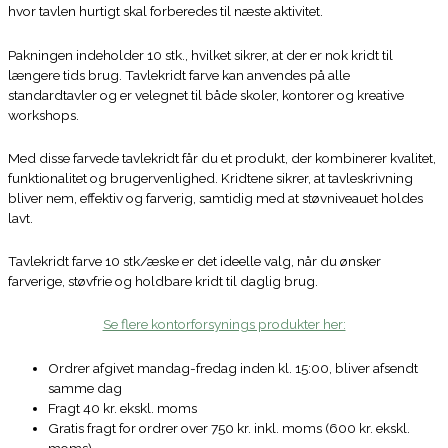
hvor tavlen hurtigt skal forberedes til næste aktivitet.
Pakningen indeholder 10 stk., hvilket sikrer, at der er nok kridt til
længere tids brug. Tavlekridt farve kan anvendes på alle
standardtavler og er velegnet til både skoler, kontorer og kreative
workshops.
Med disse farvede tavlekridt får du et produkt, der kombinerer kvalitet,
funktionalitet og brugervenlighed. Kridtene sikrer, at tavleskrivning
bliver nem, effektiv og farverig, samtidig med at støvniveauet holdes
lavt.
Tavlekridt farve 10 stk/æske er det ideelle valg, når du ønsker
farverige, støvfrie og holdbare kridt til daglig brug.
Se flere kontorforsynings produkter her:
Ordrer afgivet mandag-fredag inden kl. 15:00, bliver afsendt
samme dag
Fragt 40 kr. ekskl. moms
Gratis fragt for ordrer over 750 kr. inkl. moms (600 kr. ekskl.
moms)