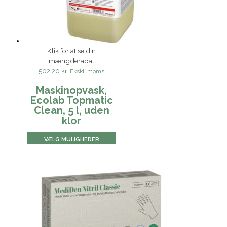
Klik for at se din
mængderabat
502,20 kr.
Ekskl. moms
Maskinopvask,
Ecolab Topmatic
Clean, 5 l, uden
klor
VÆLG MULIGHEDER