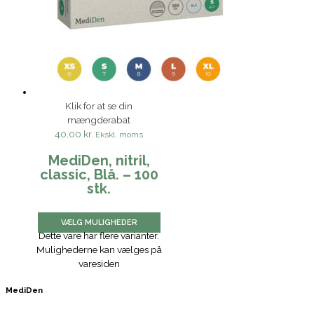
Klik for at se din
mængderabat
40,00 kr.
Ekskl. moms
MediDen, nitril,
classic, Blå. – 100
stk.
VÆLG MULIGHEDER
Dette vare har flere varianter.
Mulighederne kan vælges på
varesiden
MediDen