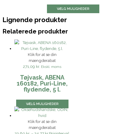
VÆLG MULIGHEDER
Lignende produkter
Relaterede produkter
Klik for at se din
mængderabat
271,09 kr.
Ekskl. moms
Tøjvask, ABENA
160182, Puri-Line,
flydende, 5 l.
VÆLG MULIGHEDER
Klik for at se din
mængderabat
33,60 kr.
–
34,77 kr.
Prisinterval: