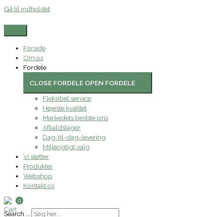
Gå til indholdet
Forside
Om os
Fordele
CLOSE FORDELE
OPEN FORDELE
Fleksibel service
Højeste kvalitet
Markedets bedste pris
Afkaldslager
Dag-til-dag-levering
Miljørigtigt valg
Vi støtter
Produkter
Webshop
Kontakt os
0
Search ...