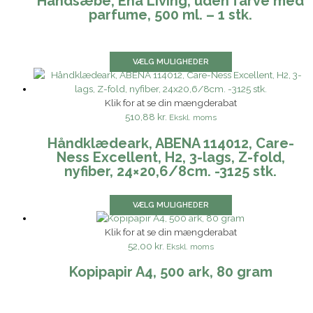
Håndsæbe, Ena Living, uden farve med
parfume, 500 ml. – 1 stk.
VÆLG MULIGHEDER
Klik for at se din mængderabat
510,88 kr.
Ekskl. moms
Håndklædeark, ABENA 114012, Care-
Ness Excellent, H2, 3-lags, Z-fold,
nyfiber, 24×20,6/8cm. -3125 stk.
VÆLG MULIGHEDER
Klik for at se din mængderabat
52,00 kr.
Ekskl. moms
Kopipapir A4, 500 ark, 80 gram