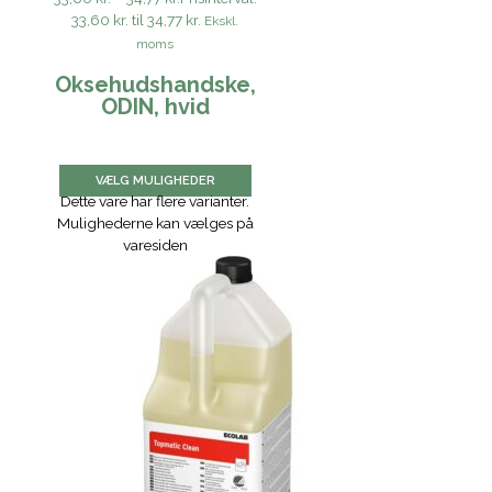
33,60 kr. til 34,77 kr.
Ekskl.
moms
Oksehudshandske,
ODIN, hvid
VÆLG MULIGHEDER
Dette vare har flere varianter.
Mulighederne kan vælges på
varesiden