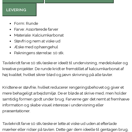
LEVERING
Form: Runde
Farve: Assorterede farver
Materiale: Kalciumkarbonat
Støvfri og nem at viske ud
Æske med ophængehul
Pakningens størrelse: 10 stk.
Tavlekridt farve 10 stk/æske er ideelt til undervisning, mødelokaler og
kreative projekter. De runde kridt er fremstillet af kalciumkarbonat af
høj kvalitet, hvilket sikrer blød og jævn skrivning på alle tavler.
Kridtene er støvfrie, hvilket reducerer rengøringsbehovet og giver et
mere behageligt arbejdsmiljø. De er bløde at skrive med, men holder
samtidig formen godt under brug. Farverne gør det nemt at fremhæve
information og skabe visuel interesse i undervisning eller
præsentationer.
Tavlekridt farve 10 stk/æske er lette at viske ud uden at efterlade
mærker eller ridser på tavlen. Dette gør dem ideelle til gentagen brug,