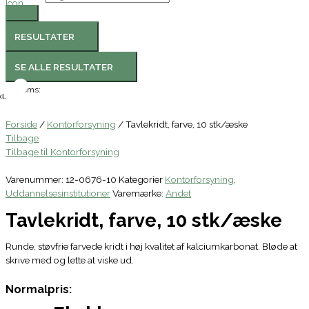
RESULTATER
SE ALLE RESULTATER
Moms:
l.
Forside
/
Kontorforsyning
/ Tavlekridt, farve, 10 stk/æske
Tilbage
Tilbage til Kontorforsyning
Varenummer:
12-0676-10
Kategorier
Kontorforsyning
,
Uddannelsesinstitutioner
Varemærke:
Andet
Tavlekridt, farve, 10 stk/æske
Runde, støvfrie farvede kridt i høj kvalitet af kalciumkarbonat. Bløde at
skrive med og lette at viske ud.
Normalpris: