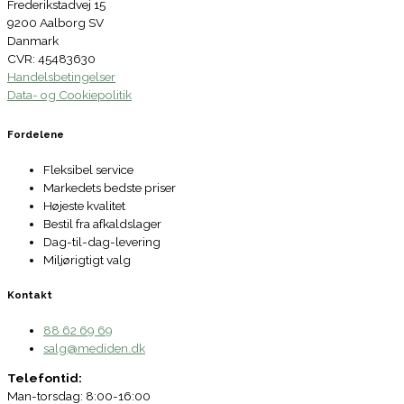
Frederikstadvej 15
9200 Aalborg SV
Danmark
CVR: 45483630
Handelsbetingelser
Data- og Cookiepolitik
Fordelene
Fleksibel service
Markedets bedste priser
Højeste kvalitet
Bestil fra afkaldslager
Dag-til-dag-levering
Miljørigtigt valg
Kontakt
88 62 69 69
salg@mediden.dk
Telefontid:
Man-torsdag: 8:00-16:00