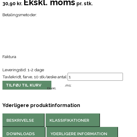
Ekskl. moms
30,90 kr.
pr. stk.
Betalingsmetoder:
Faktura
Leveringstid: 1-2 dage
Tavlekridt, farve, 10 stk/æske antal
TILFØJ TIL KURV
Moms:
Ekskl.
Yderligere produktinformation
BESKRIVELSE
KLASSIFIKATIONER
DOWNLOADS
YDERLIGERE INFORMATION