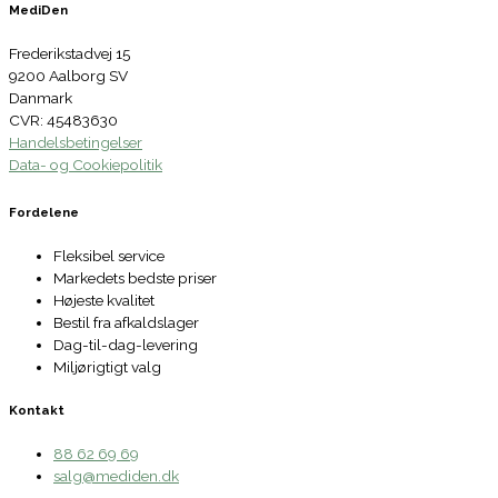
MediDen
Frederikstadvej 15
9200 Aalborg SV
Danmark
CVR: 45483630
Handelsbetingelser
Data- og Cookiepolitik
Fordelene
Fleksibel service
Markedets bedste priser
Højeste kvalitet
Bestil fra afkaldslager
Dag-til-dag-levering
Miljørigtigt valg
Kontakt
88 62 69 69
salg@mediden.dk