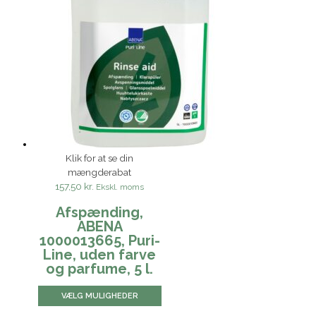
Klik for at se din
mængderabat
157,50 kr.
Ekskl. moms
Afspænding,
ABENA
1000013665, Puri-
Line, uden farve
og parfume, 5 l.
VÆLG MULIGHEDER