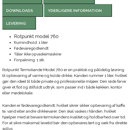
DOWNLOADS
YDERLIGERE INFORMATION
LEVERING
Rotpunkt model 760
Rumindhold: 1 liter
Fødevaregodkendt
Tåler ikke opvaskemaskine
Forpakning: 1 stk.
Rotpunkt Termokande Model 760 er en praktisk og pålidelig løsning
til opbevaring af varme og kolde drikke. Kanden rummer 1 liter, hvilket
gør den ideel til både private og professionelle miljøer. Den røde farve
giver et flot og stilfuldt udtryk, som passer ind i både køkken, kontor
eller mødelokale.
Kanden er fødevaregodkendt, hvilket sikrer sikker opbevaring af kaffe,
te, vand eller andre drikkevarer. Den skal vaskes i hånden, hvilket
hjælper med at bevare termokandens kvalitet og holdbarhed over tid.
For at sikre maksimal levetid bør den opbevares tørt og væk fra direkte
sollys.