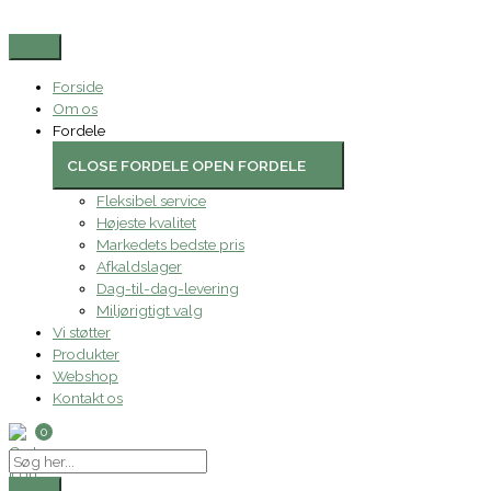
Gå
Search
Termokande,
Dette
til
...
Rotpunkt,
vare
indholdet
rød,
har
model
flere
Forside
760
varianter.
Om os
Forpakning:
Mulighederne
Fordele
1
kan
stk.
vælges
CLOSE FORDELE
OPEN FORDELE
antal
på
Fleksibel service
varesiden
Højeste kvalitet
Markedets bedste pris
Afkaldslager
Dag-til-dag-levering
Miljørigtigt valg
Vi støtter
Produkter
Webshop
Kontakt os
0