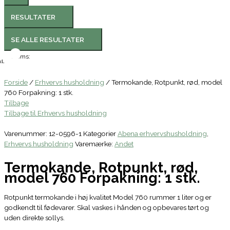
RESULTATER
SE ALLE RESULTATER
Moms:
l.
Forside
/
Erhvervs husholdning
/ Termokande, Rotpunkt, rød, model
760 Forpakning: 1 stk.
Tilbage
Tilbage til Erhvervs husholdning
Varenummer:
12-0596-1
Kategorier
Abena erhvervshusholdning
,
Erhvervs husholdning
Varemærke:
Andet
Termokande, Rotpunkt, rød,
model 760 Forpakning: 1 stk.
Rotpunkt termokande i høj kvalitet Model 760 rummer 1 liter og er
godkendt til fødevarer. Skal vaskes i hånden og opbevares tørt og
uden direkte sollys.