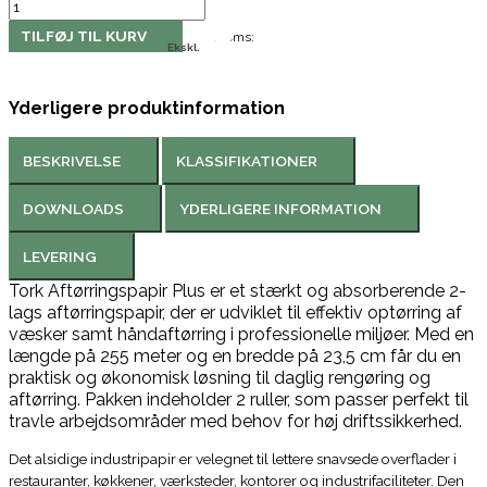
TILFØJ TIL KURV
Moms:
Ekskl.
Yderligere produktinformation
BESKRIVELSE
KLASSIFIKATIONER
DOWNLOADS
YDERLIGERE INFORMATION
LEVERING
Tork Aftørringspapir Plus er et stærkt og absorberende 2-
lags aftørringspapir, der er udviklet til effektiv optørring af
væsker samt håndaftørring i professionelle miljøer. Med en
længde på 255 meter og en bredde på 23,5 cm får du en
praktisk og økonomisk løsning til daglig rengøring og
aftørring. Pakken indeholder 2 ruller, som passer perfekt til
travle arbejdsområder med behov for høj driftssikkerhed.
Det alsidige industripapir er velegnet til lettere snavsede overflader i
restauranter, køkkener, værksteder, kontorer og industrifaciliteter. Den