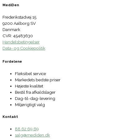
MediDen
Frederikstadvej 15
9200 Aalborg SV
Danmark
CVR: 45483630
Handelsbetingelser
Data- og Cookiepolitik
Fordelene
Fleksibel service
Markedets bedste priser
Højeste kvalitet
Bestil fra afkaldslager
Dag-til-dag-levering
Miljørigtigt valg
Kontakt
88 62 69 69
salg@mediden.dk