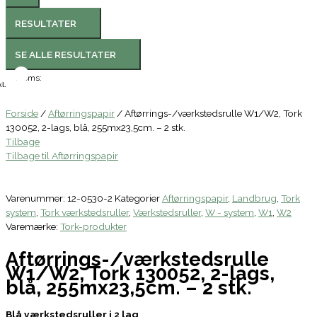
RESULTATER
SE ALLE RESULTATER
Moms:
l.
Forside
/
Aftørringspapir
/ Aftørrings-/værkstedsrulle W1/W2, Tork
130052, 2-lags, blå, 255mx23,5cm. – 2 stk.
Tilbage
Tilbage til Aftørringspapir
Varenummer:
12-0530-2
Kategorier
Aftørringspapir
,
Landbrug
,
Tork
system
,
Tork værkstedsruller
,
Værkstedsruller
,
W - system
,
W1
,
W2
Varemærke:
Tork-produkter
Aftørrings-/værkstedsrulle
W1/W2, Tork 130052, 2-lags,
blå, 255mx23,5cm. – 2 stk.
Blå værkstedsruller i 2 lag