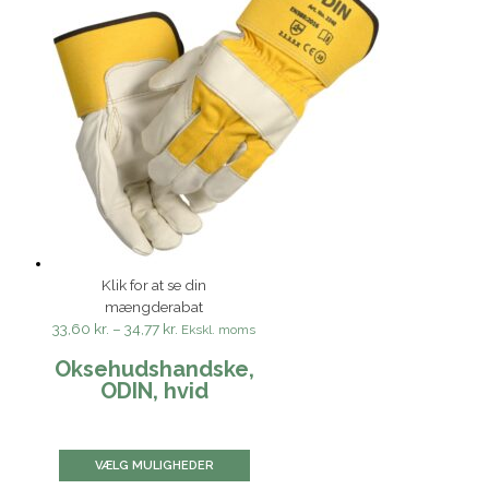
Klik for at se din
mængderabat
33,60 kr.
–
34,77 kr.
Ekskl. moms
Oksehudshandske,
ODIN, hvid
VÆLG MULIGHEDER