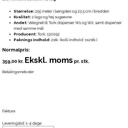
Størrelse:
255 meter i længden og 23,5 cm i bredden
Kvalitet:
2 lags og høj sugeevne
Andet:
Velegnet til Tork dispenser W1 og W2, samt dispenser
med samme mål
Producent:
Tork, 130052
Paknings indhold:
2stk. (kolli indhold: 1x2stk.)
Normalpris:
Ekskl. moms
359,00 kr.
pr. stk.
Betalingsmetoder:
Faktura
Leveringstid: 1-4 dage