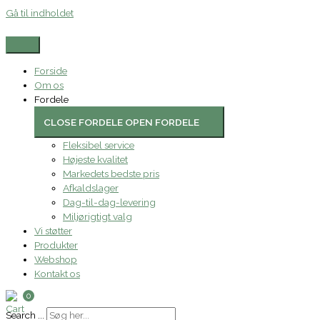
Gå til indholdet
Forside
Om os
Fordele
CLOSE FORDELE
OPEN FORDELE
Fleksibel service
Højeste kvalitet
Markedets bedste pris
Afkaldslager
Dag-til-dag-levering
Miljørigtigt valg
Vi støtter
Produkter
Webshop
Kontakt os
0
Search ...