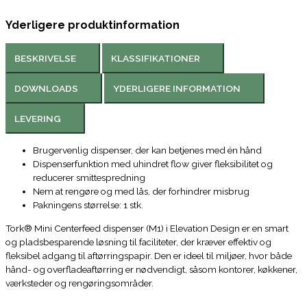
Yderligere produktinformation
BESKRIVELSE
KLASSIFIKATIONER
DOWNLOADS
YDERLIGERE INFORMATION
LEVERING
Brugervenlig dispenser, der kan betjenes med én hånd
Dispenserfunktion med uhindret flow giver fleksibilitet og
reducerer smittespredning
Nem at rengøre og med lås, der forhindrer misbrug
Pakningens størrelse: 1 stk.
Tork® Mini Centerfeed dispenser (M1) i Elevation Design er en smart
og pladsbesparende løsning til faciliteter, der kræver effektiv og
fleksibel adgang til aftørringspapir. Den er ideel til miljøer, hvor både
hånd- og overfladeaftørring er nødvendigt, såsom kontorer, køkkener,
værksteder og rengøringsområder.