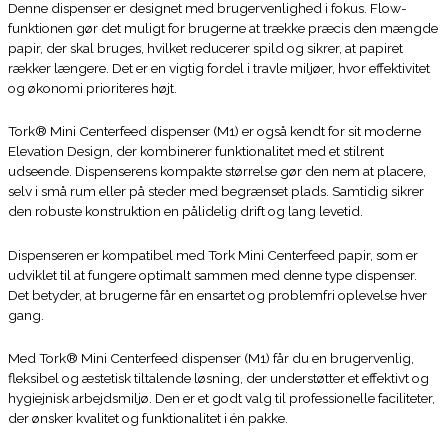
Denne dispenser er designet med brugervenlighed i fokus. Flow-
funktionen gør det muligt for brugerne at trække præcis den mængde
papir, der skal bruges, hvilket reducerer spild og sikrer, at papiret
rækker længere. Det er en vigtig fordel i travle miljøer, hvor effektivitet
og økonomi prioriteres højt.
Tork® Mini Centerfeed dispenser (M1) er også kendt for sit moderne
Elevation Design, der kombinerer funktionalitet med et stilrent
udseende. Dispenserens kompakte størrelse gør den nem at placere,
selv i små rum eller på steder med begrænset plads. Samtidig sikrer
den robuste konstruktion en pålidelig drift og lang levetid.
Dispenseren er kompatibel med Tork Mini Centerfeed papir, som er
udviklet til at fungere optimalt sammen med denne type dispenser.
Det betyder, at brugerne får en ensartet og problemfri oplevelse hver
gang.
Med Tork® Mini Centerfeed dispenser (M1) får du en brugervenlig,
fleksibel og æstetisk tiltalende løsning, der understøtter et effektivt og
hygiejnisk arbejdsmiljø. Den er et godt valg til professionelle faciliteter,
der ønsker kvalitet og funktionalitet i én pakke.