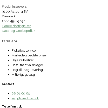
Frederikstadvej 15
9200 Aalborg SV
Danmark
CVR: 45483630
Handelsbetingelser
Data- og Cookiepolitik
Fordelene
Fleksibel service
Markedets bedste priser
Højeste kvalitet
Bestil fra afkaldslager
Dag-til-dag-levering
Miljørigtigt valg
Kontakt
88 62 69 69
salg@mediden.dk
Telefontid: