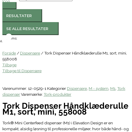
RESULTATER
SE ALLE RESULTATER
Moms:
l.
Forside
/
Dispensere
/ Tork Dispenser Håndklæderulle M1, sort, mini,
558008
Tilbage
Tilbage til Dispensere
Varenummer:
12-0529-1
Kategorier
Dispensere
,
M - system
,
M1
,
Tork
dispenser
Varemærke:
Tork-produkter
Tork Dispenser Håndklæderulle
M1, sort, mini, 558008
Tork® Mini Centerfeed dispenser (M1) i Elevation Design er en
kompakt, alsidig løsning til professionelle miljøer, hvor både hånd- og