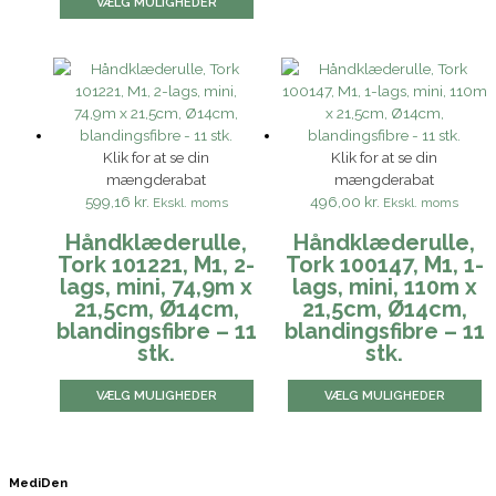
VÆLG MULIGHEDER
Klik for at se din
Klik for at se din
mængderabat
mængderabat
599,16 kr.
496,00 kr.
Ekskl. moms
Ekskl. moms
Håndklæderulle,
Håndklæderulle,
Tork 101221, M1, 2-
Tork 100147, M1, 1-
lags, mini, 74,9m x
lags, mini, 110m x
21,5cm, Ø14cm,
21,5cm, Ø14cm,
blandingsfibre – 11
blandingsfibre – 11
stk.
stk.
VÆLG MULIGHEDER
VÆLG MULIGHEDER
MediDen