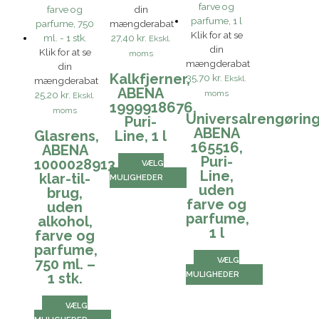
din
mængderabat
Klik for at se
27,40 kr.
Ekskl.
din
Klik for at se
moms
mængderabat
din
Kalkfjerner,
35,70 kr.
Ekskl.
mængderabat
ABENA
moms
25,20 kr.
Ekskl.
1999918676,
moms
Universalrengøring
Puri-
ABENA
Glasrens,
Line, 1 l
165516,
ABENA
Puri-
1000028913,
VÆLG
Line,
klar-til-
MULIGHEDER
uden
brug,
farve og
uden
parfume,
alkohol,
1 l
farve og
parfume,
VÆLG
750 ml. –
MULIGHEDER
1 stk.
VÆLG