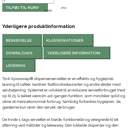
TILFØJ TIL KURV
Moms:
Ekskl.
Yderligere produktinformation
BESKRIVELSE
KLASSIFIKATIONER
DOWNLOADS
YDERLIGERE INFORMATION
LEVERING
Tork Xpressnap® dispenserservietter er en effektiv og hygiejnisk
løsning til caféer, kantiner, fastfoodrestauranter og andre steder med
selvbetjening. Systemet er udviklet til at reducere servietforbruget med
op til 25 % takket være én-ad-gangen funktion, som mindsker spild og
sikrer et mere økonomisk forbrug. Samtidig forbedres hygiejnen, da
gæsterne kun rører den serviet, de bruger.
De hvide 1-lags servietter er bløde, funktionelle og velegnede til let
aftørring ved måltider og takeaway. Den lukkede dispenser og den