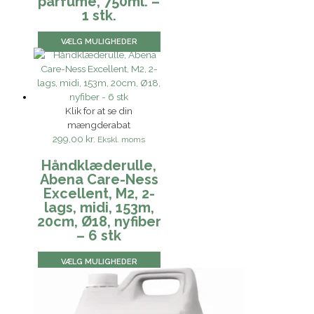
parfume, 750ml. –
1 stk.
VÆLG MULIGHEDER
Klik for at se din
mængderabat
299,00 kr.
Ekskl. moms
Håndklæderulle,
Abena Care-Ness
Excellent, M2, 2-
lags, midi, 153m,
20cm, Ø18, nyfiber
– 6 stk
VÆLG MULIGHEDER