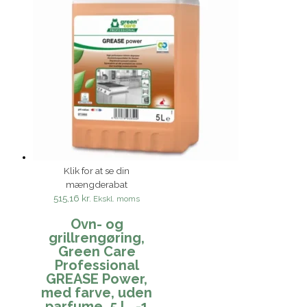
Klik for at se din
mængderabat
515,16 kr.
Ekskl. moms
Ovn- og
grillrengøring,
Green Care
Professional
GREASE Power,
med farve, uden
parfume, 5 L. -1