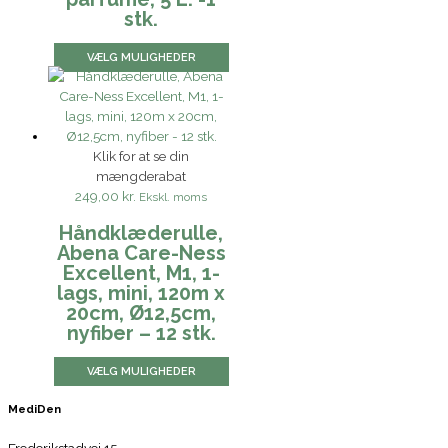
stk.
VÆLG MULIGHEDER
Klik for at se din
mængderabat
249,00 kr.
Ekskl. moms
Håndklæderulle,
Abena Care-Ness
Excellent, M1, 1-
lags, mini, 120m x
20cm, Ø12,5cm,
nyfiber – 12 stk.
VÆLG MULIGHEDER
MediDen
Frederikstadvej 15