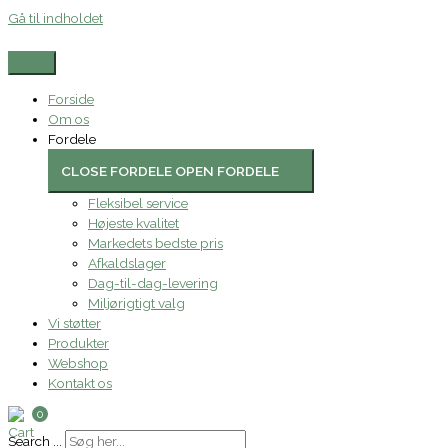
Gå til indholdet
Forside
Om os
Fordele
CLOSE FORDELE
OPEN FORDELE
Fleksibel service
Højeste kvalitet
Markedets bedste pris
Afkaldslager
Dag-til-dag-levering
Miljørigtigt valg
Vi støtter
Produkter
Webshop
Kontakt os
0
Search ...