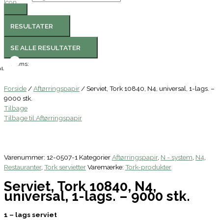
RESULTATER
SE ALLE RESULTATER
Moms:
l.
Forside
/
Aftørringspapir
/ Serviet, Tork 10840, N4, universal, 1-lags. –
9000 stk.
Tilbage
Tilbage til Aftørringspapir
Varenummer:
12-0507-1
Kategorier
Aftørringspapir
,
N - system
,
N4
,
Restauranter
,
Tork servietter
Varemærke:
Tork-produkter
Serviet, Tork 10840, N4,
universal, 1-lags. – 9000 stk.
1 – lags serviet