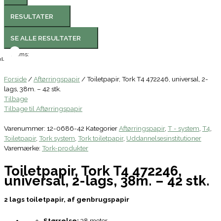
RESULTATER
SE ALLE RESULTATER
Moms:
l.
Forside
/
Aftørringspapir
/ Toiletpapir, Tork T4 472246, universal, 2-
lags, 38m. – 42 stk.
Tilbage
Tilbage til Aftørringspapir
Varenummer:
12-0686-42
Kategorier
Aftørringspapir
,
T - system
,
T4
,
Toiletpapir
,
Tork system
,
Tork toiletpapir
,
Uddannelsesinstitutioner
Varemærke:
Tork-produkter
Toiletpapir, Tork T4 472246,
universal, 2-lags, 38m. – 42 stk.
2 lags toiletpapir, af genbrugspapir
Størrelse:
38 meter