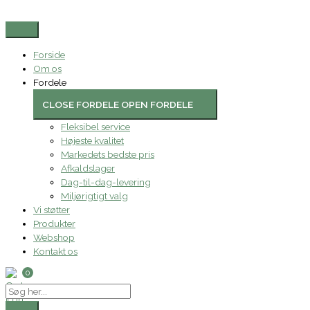
Gå
Search
Toiletpapir,
Dette
Prisinterval:
til
...
Tork
vare
33,60 kr.
indholdet
T4
har
til
472246,
flere
34,77 kr.
Forside
universal,
varianter.
Om os
2-
Mulighederne
Fordele
lags,
kan
38m.
vælges
CLOSE FORDELE
OPEN FORDELE
-
på
Fleksibel service
42
varesiden
Højeste kvalitet
stk.
Markedets bedste pris
antal
Afkaldslager
Dag-til-dag-levering
Miljørigtigt valg
Vi støtter
Produkter
Webshop
Kontakt os
0