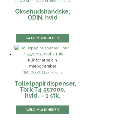
33,60 kr.
–
34,77 kr.
Ekskl. moms
Oksehudshandske,
ODIN, hvid
VÆLG MULIGHEDER
Klik for at se din
mængderabat
359,00 kr.
Ekskl. moms
Toiletpapirdispenser,
Tork T4 557000,
hvid. – 1 stk.
VÆLG MULIGHEDER