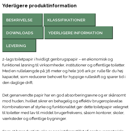
Yderligere produktinformation
BESKRIVELSE
KLASSIFIKATIONER
DOWNLOADS
YDERLIGERE INFORMATION
LEVERING
2-lags toiletpapir i hvidligt genbrugspapir – en økonomisk og
funktionel løsning til virksomheder, institutioner og offentlige toiletter.
Med en rullelængde på 38 meter og hele 306 ark pr. rulle får du høj
kapacitet, som reducerer behovet for hyppige rulleskift og sparer tid i
den daglige drift.
Det genanvendte papir har en god absorberingsevne og er skånsomt
mod huden, hvilket sikrer en behagelig og effektiv brugeroplevelse.
Kombinationen af styrke og funktionalitet gør dette toiletpapir velegnet
til toiletter med lav til middel brugerfrekvens, såsom kontorer, skoler,
værksteder og offentlige bygninger.