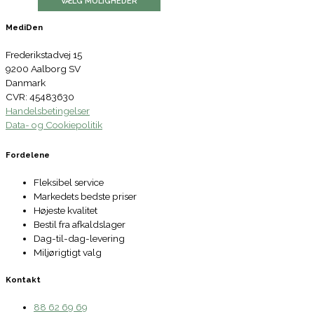
VÆLG MULIGHEDER
MediDen
Frederikstadvej 15
9200 Aalborg SV
Danmark
CVR: 45483630
Handelsbetingelser
Data- og Cookiepolitik
Fordelene
Fleksibel service
Markedets bedste priser
Højeste kvalitet
Bestil fra afkaldslager
Dag-til-dag-levering
Miljørigtigt valg
Kontakt
88 62 69 69