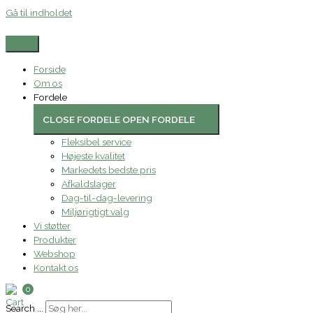
Gå til indholdet
Forside
Om os
Fordele
CLOSE FORDELE
OPEN FORDELE
Fleksibel service
Højeste kvalitet
Markedets bedste pris
Afkaldslager
Dag-til-dag-levering
Miljørigtigt valg
Vi støtter
Produkter
Webshop
Kontakt os
0
Search ...