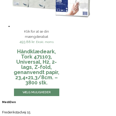
Klik for at se din
mængderabat
493,88 kr.
Ekskl. moms
Håndklædeark,
Tork 471103,
Universal, H2, 2-
lags, Z-fold,
genanvendt papir,
23,4×21,3/8cm. –
3800 stk.
VÆLG MULIGHEDER
MediDen
Frederikstadvej 15