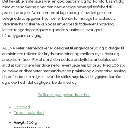
Det fleksible materiale sikrer en god pasform og høj komfort, samtidig
med at handskerne giver den nødvendige bevægelsesfrihed til
præcist arbejde. De er nemme at tage på og af, hvilket gør dem
velegnede til opgaver, hvor der er behov for hurtige handskeskift.
Veterinærhandskerne kan også anvendes til fødevarehåndtering,
lettere rengøringsopgaver og andre situationer, hvor god
håndhygiejne er vigtig.
ABENA veterinærhandsker er designet til engangsbrug og bidrager til
at minimere risikoen for krydskontaminering mellem dyr, udstyr og
arbejdsområder. For at opnå den bedste beskyttelse anbefales det
altid at kontrollere handskerne for eventuelle fejl før brug. Med 100 stk.
pr. pakke er disse veterinærhandsker en praktisk og økonomisk løsning
til professionelle miljøer, hvor der stilles høje krav til hygiejne, komfort
og sikkerhed i det daglige arbejde med dyr.
Se flere engangshandsker her:
Datablad
Produktdatablad
Vægt:
200 g
Størrelse:
L (35-41)