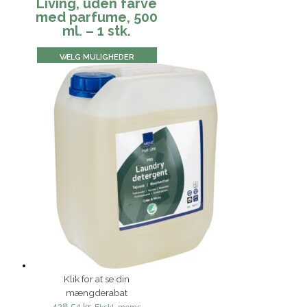
Living, uden farve
med parfume, 500
ml. – 1 stk.
VÆLG MULIGHEDER
Klik for at se din
mængderabat
428,54 kr.
Ekskl. moms