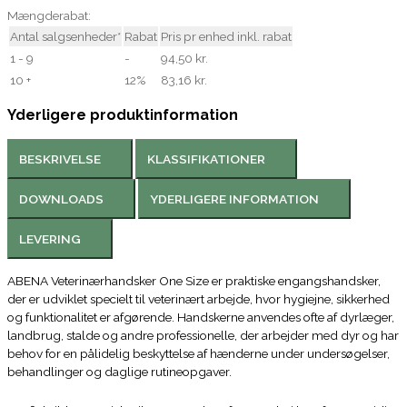
Mængderabat:
Antal salgsenheder*
Rabat
Pris pr enhed inkl. rabat
1 - 9
-
94,50 kr.
10 +
12%
83,16 kr.
Yderligere produktinformation
BESKRIVELSE
KLASSIFIKATIONER
DOWNLOADS
YDERLIGERE INFORMATION
LEVERING
ABENA Veterinærhandsker One Size er praktiske engangshandsker,
der er udviklet specielt til veterinært arbejde, hvor hygiejne, sikkerhed
og funktionalitet er afgørende. Handskerne anvendes ofte af dyrlæger,
landbrug, stalde og andre professionelle, der arbejder med dyr og har
behov for en pålidelig beskyttelse af hænderne under undersøgelser,
behandlinger og daglige rutineopgaver.