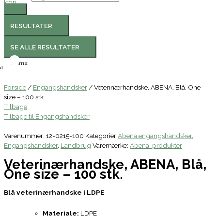
RESULTATER
SE ALLE RESULTATER
Moms:
l.
Forside
/
Engangshandsker
/ Veterinærhandske, ABENA, Blå, One
size – 100 stk.
Tilbage
Tilbage til Engangshandsker
Varenummer:
12-0215-100
Kategorier
Abena engangshandsker
,
Engangshandsker
,
Landbrug
Varemærke:
Abena-produkter
Veterinærhandske, ABENA, Blå,
One size – 100 stk.
Blå veterinærhandske i LDPE
Materiale:
LDPE