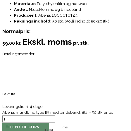
Materiale:
Polyethylenfilm og nonwoen
Andet:
Næseklemme og bindebånd
1000010124
Producent:
Abena,
Paknings indhold:
50 stk. (Kolli indhold: 50x20stk.)
Normalpris:
Ekskl. moms
59,00 kr.
pr. stk.
Betalingsmetoder:
Faktura
Leveringstid: 1-4 dage
Abena, mundbind type IIR med bindebånd, Blå. - 50 stk. antal
TILFØJ TIL KURV
Moms:
Ekskl.