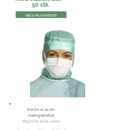
50 stk.
VÆLG MULIGHEDER
Klik for at se din
mængderabat
163,20 kr.
Ekskl. moms