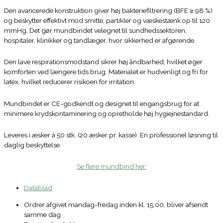
Den avancerede konstruktion giver høj bakteriefiltrering (BFE ≥ 98 %)
og beskytter effektivt mod smitte, partikler og væskestænk op til 120
mmHg. Det gør mundbindet velegnet til sundhedssektoren,
hospitaler, klinikker og tandlæger, hvor sikkerhed er afgørende.
Den lave respirationsmodstand sikrer høj åndbarhed, hvilket øger
komforten ved længere tids brug. Materialet er hudvenligt og fri for
latex, hvilket reducerer risikoen for irritation.
Mundbindet er CE-godkendt og designet til engangsbrug for at
minimere krydskontaminering og opretholde høj hygiejnestandard.
Leveres i æsker á 50 stk. (20 æsker pr. kasse). En professionel løsning til
daglig beskyttelse.
Se flere mundbind her:
Datablad
Ordrer afgivet mandag-fredag inden kl. 15:00, bliver afsendt
samme dag