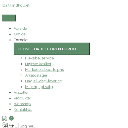
Gå til indholdet
Forside
Om os
Fordele
CLOSE FORDELE
OPEN FORDELE
Fleksibel service
Højeste kvalitet
Markedets bedste pris
Afkaldslager
Dag-til-dag-levering
Miljørigtigt valg
Vi støtter
Produkter
Webshop
Kontakt os
0
Search ...