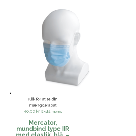
Klik for at se din
mængderabat
40,00 kr.
Ekskl. moms
Mercator,
mundbind type IIR
med elastik, blå. –