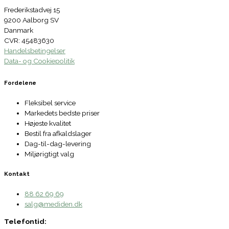
Frederikstadvej 15
9200 Aalborg SV
Danmark
CVR: 45483630
Handelsbetingelser
Data- og Cookiepolitik
Fordelene
Fleksibel service
Markedets bedste priser
Højeste kvalitet
Bestil fra afkaldslager
Dag-til-dag-levering
Miljørigtigt valg
Kontakt
88 62 69 69
salg@mediden.dk
Telefontid: