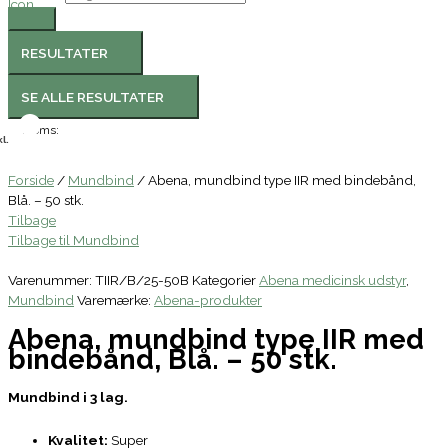
RESULTATER
SE ALLE RESULTATER
Moms:
l.
Forside
/
Mundbind
/ Abena, mundbind type IIR med bindebånd,
Blå. – 50 stk.
Tilbage
Tilbage til Mundbind
Varenummer:
TIIR/B/25-50B
Kategorier
Abena medicinsk udstyr
,
Mundbind
Varemærke:
Abena-produkter
Abena, mundbind type IIR med
bindebånd, Blå. – 50 stk.
Mundbind i 3 lag.
Kvalitet:
Super