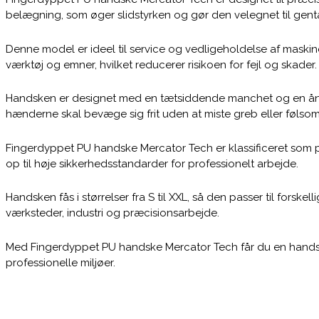
belægning, som øger slidstyrken og gør den velegnet til ge
Denne model er ideel til service og vedligeholdelse af maskin
værktøj og emner, hvilket reducerer risikoen for fejl og skader.
Handsken er designet med en tætsiddende manchet og en åndba
hænderne skal bevæge sig frit uden at miste greb eller følso
Fingerdyppet PU handske Mercator Tech er klassificeret som pe
op til høje sikkerhedsstandarder for professionelt arbejde.
Handsken fås i størrelser fra S til XXL, så den passer til forske
værksteder, industri og præcisionsarbejde.
Med Fingerdyppet PU handske Mercator Tech får du en handske, 
professionelle miljøer.