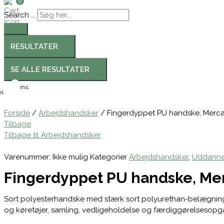
0
Search ...
RESULTATER
SE ALLE RESULTATER
Moms:
l.
Forside
/
Arbejdshandsker
/ Fingerdyppet PU handske, Mercat
Tilbage
Tilbage til Arbejdshandsker
Varenummer:
Ikke mulig
Kategorier
Arbejdshandsker
,
Uddannel
Fingerdyppet PU handske, Mer
Sort polyesterhandske med stærk sort polyurethan-belægning,
og køretøjer, samling, vedligeholdelse og færdiggørelsesop