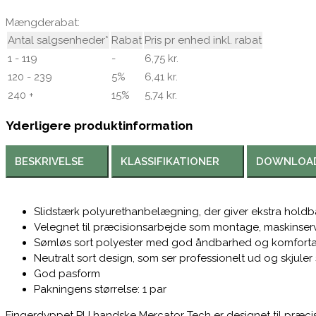
Mængderabat:
Antal salgsenheder*
Rabat
Pris pr enhed inkl. rabat
1 - 119
-
6,75 kr.
120 - 239
5%
6,41 kr.
240 +
15%
5,74 kr.
Yderligere produktinformation
BESKRIVELSE
KLASSIFIKATIONER
DOWNLOA
Slidstærk polyurethanbelægning, der giver ekstra hold
Velegnet til præcisionsarbejde som montage, maskinser
Sømløs sort polyester med god åndbarhed og komfort
Neutralt sort design, som ser professionelt ud og skjuler
God pasform
Pakningens størrelse: 1 par
Fingerdyppet PU handske Mercator Tech er designet til præci