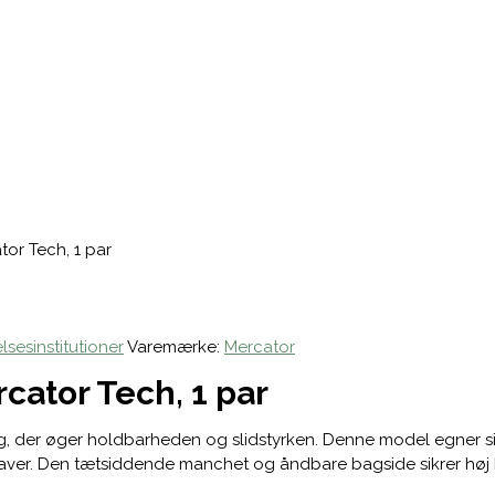
or Tech, 1 par
sesinstitutioner
Varemærke:
Mercator
cator Tech, 1 par
 der øger holdbarheden og slidstyrken. Denne model egner sig 
gaver. Den tætsiddende manchet og åndbare bagside sikrer høj