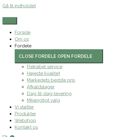
Gå til indholdet
Forside
Om os
Fordele
CLOSE FORDELE
OPEN FORDELE
Fleksibel service
Højeste kvalitet
Markedets bedste pris
Afkaldslager
Dag-til-dag-levering
Miljørigtigt valg
Vi støtter
Produkter
Webshop
Kontakt os