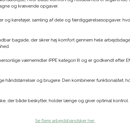
ntagne og krævende opgaver.
er og køretøjer, samling af dele og færdiggørelsesopgaver, hvo
r bagside, der sikrer høj komfort gennem hele arbejdsdagen. 
mhed.
rsonlige værnemidler (PPE kategori II) og er godkendt efter EN 
llige håndstørrelser og brugere. Den kombinerer funktionalitet, ho
der både beskytter, holder længe og giver optimal kontrol. Den e
Se flere arbejdshandsker her: