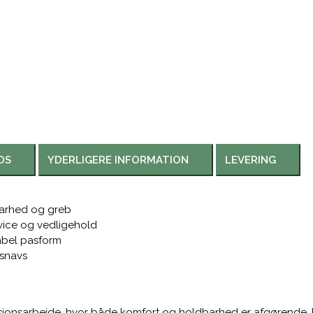
DS
YDERLIGERE INFORMATION
LEVERING
barhed og greb
vice og vedligehold
abel pasform
 snavs
sionsarbejde, hvor både komfort og holdbarhed er afgørende. 