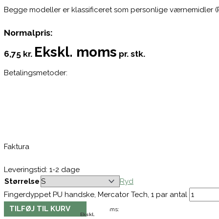
Begge modeller er klassificeret som personlige værnemidler (PPE
Normalpris:
Ekskl. moms
6,75 kr.
pr. stk.
Betalingsmetoder:
Faktura
Leveringstid: 1-2 dage
Størrelse
Ryd
Fingerdyppet PU handske, Mercator Tech, 1 par antal
TILFØJ TIL KURV
Moms:
Ekskl.