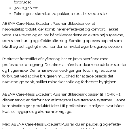
forbruget
32×20,3/8 cm
Pakningens størrelse: 20 pakker, a 100 stk. (2000 stk.)
ABENA Care-Ness Excellent Plus håndklædeark er et
højkvalitetsprodukt, der kombinerer effektivitet og komfort. Takket
være TAD-teknologien har håndklædearkene en ekstra høj sugeevne,
som sikrer hurtig og effektiv aftørring. Samtidig opleves papiret som
blødt og behageligt mod hænderne, hvilket øger brugeroplevelsen.
Papiret er fremstillet af nyfiber og har en jævn overflade med
professionel prægning. Det sikrer, at håndklædearkene både er stærke
og hygiejniske. Den smarte et-ark-ad-gangen foldning reducerer
forbruget ved at give brugeren mulighed for at tage præcis det
nødvendige papir, hvilket mindsker spild og forbedrer hygiejnen.
ABENA Care-Ness Excellent Plus håndklædeark passer til TORK H2
dispenser og er derfor nem at integrere i eksisterende systemer. Denne
kombination gør produktet ideelt til professionelle miljøer, hvor både
kvalitet, hygiejne og økonomi er vigtige.
Med ABENA Care-Ness Excellent Plus får du en pålidelig og effektiv