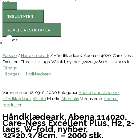
RESULTATER
SE ALLE RESULTATER
Moms:
l.
Forside
/
Håndklædeark
/ Håndklædeark, Abena 114020, Care-Ness
Excellent Plus, H2, 2-lags, W-fold, nyfiber, 32×20,3/8cm. – 2000 stk.
Tilbage
Tilbage til Håndklædeark
Varenummer:
12-0310-2000
Kategorier
Abena håndklædeark
,
Håndklædeark
,
W-fold
Mærke
Alternativ
Varemærke:
Abena-
produkter
Håndklædeark, Abena 114020,
Care-Ness Excellent Plus, H2, 2-
lags, W-fold, nyfiber,
32×20,3/8cm. – 2000 stk.