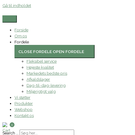
Gå til indholdet
Forside
Om os
Fordele
CLOSE FORDELE
OPEN FORDELE
Fleksibel service
Højeste kvalitet
Markedets bedste pris
Afkaldslager
Dag-til-dag-levering
Miljørigtigt valg
Vi støtter
Produkter
Webshop
Kontakt os
0
Search ...