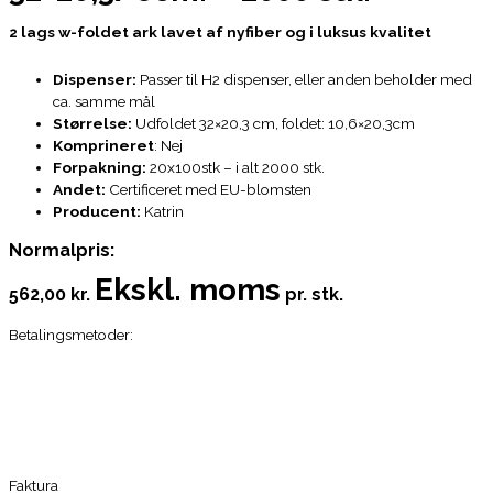
2 lags w-foldet ark lavet af nyfiber og i luksus kvalitet
Dispenser:
Passer til H2 dispenser, eller anden beholder med
ca. samme mål
Størrelse:
Udfoldet 32×20,3 cm, foldet: 10,6×20,3cm
Komprineret
: Nej
Forpakning:
20x100stk – i alt 2000 stk.
Andet:
Certificeret med EU-blomsten
Producent:
Katrin
Normalpris:
Ekskl. moms
562,00 kr.
pr. stk.
Betalingsmetoder:
Faktura