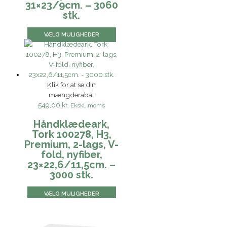
31×23/9cm. – 3060
stk.
VÆLG MULIGHEDER
Klik for at se din
mængderabat
549,00 kr.
Ekskl. moms
Håndklædeark,
Tork 100278, H3,
Premium, 2-lags, V-
fold, nyfiber,
23×22,6/11,5cm. –
3000 stk.
VÆLG MULIGHEDER