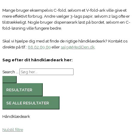
Mange bruger eksempelvis C-fold, selvom et V-fold-ark ville give et
mere effektivt forbrug. Andre vælger 3-lags papir, selvom 2 lag ofte er
tilstrækkeligt. Nogle bruger dispenserark løst på bordet, selvom en C-
fold-løsning ville fungere bedre.
Skal vi hjælpe dig med at finde de rigtige håndklædeark? Kontakt os
direkte på tlf.:
88 62 69 69
eller
salg@MediDen.dk
.
Søg efter dit håndklædeark her:
Search ...
RESULTATER
SE ALLE RESULTATER
Håndklædeark
Nulstil filtre