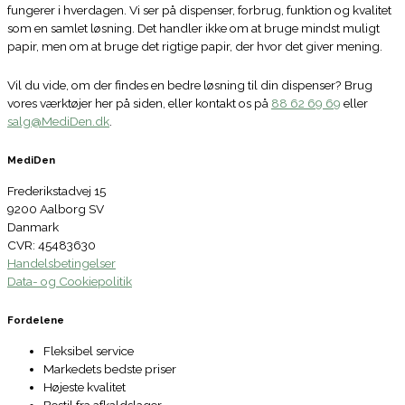
fungerer i hverdagen. Vi ser på dispenser, forbrug, funktion og kvalitet
som en samlet løsning. Det handler ikke om at bruge mindst muligt
papir, men om at bruge det rigtige papir, der hvor det giver mening.
Vil du vide, om der findes en bedre løsning til din dispenser? Brug
vores værktøjer her på siden, eller kontakt os på
88 62 69 69
eller
salg@MediDen.dk
.
MediDen
Frederikstadvej 15
9200 Aalborg SV
Danmark
CVR: 45483630
Handelsbetingelser
Data- og Cookiepolitik
Fordelene
Fleksibel service
Markedets bedste priser
Højeste kvalitet
Bestil fra afkaldslager