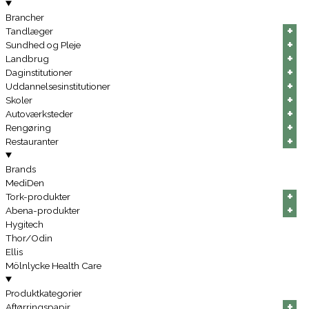
Brancher
+
+
+
Tandlæger
+
+
+
Sundhed og Pleje
+
+
+
Landbrug
+
+
+
Daginstitutioner
+
+
+
Uddannelsesinstitutioner
+
+
+
Skoler
+
+
+
Autoværksteder
+
+
+
Rengøring
+
+
+
Restauranter
Brands
MediDen
+
+
+
Tork-produkter
+
+
+
Abena-produkter
Hygitech
Thor/Odin
Ellis
Mölnlycke Health Care
Produktkategorier
+
+
+
Aftørringspapir