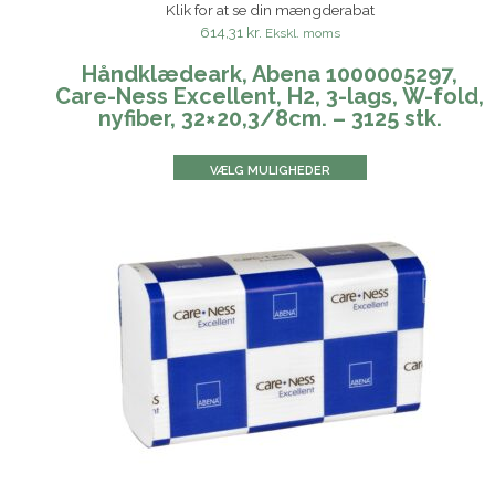
Klik for at se din mængderabat
614,31 kr.
Ekskl. moms
Håndklædeark, Abena 1000005297,
Care-Ness Excellent, H2, 3-lags, W-fold,
nyfiber, 32×20,3/8cm. – 3125 stk.
VÆLG MULIGHEDER