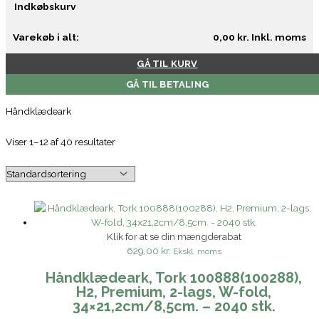
Indkøbskurv
Varekøb i alt:
0,00
kr.
Inkl. moms
GÅ TIL KURV
GÅ TIL BETALING
Håndklædeark
Viser 1–12 af 40 resultater
Klik for at se din mængderabat
629,00 kr.
Ekskl. moms
Håndklædeark, Tork 100888(100288),
H2, Premium, 2-lags, W-fold,
34×21,2cm/8,5cm. – 2040 stk.