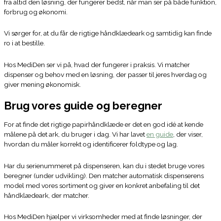
fra altid den løsning, der fungerer bedst, når man ser på både funktion,
forbrug og økonomi.
Vi sørger for, at du får de rigtige håndklædeark og samtidig kan finde
ro i at bestille.
Hos MediDen ser vi på, hvad der fungerer i praksis. Vi matcher
dispenser og behov med en løsning, der passer til jeres hverdag og
giver mening økonomisk.
Brug vores guide og beregner
For at finde det rigtige papirhåndklæde er det en god idé at kende
målene på det ark, du bruger i dag. Vi har lavet
en guide
, der viser,
hvordan du måler korrekt og identificerer foldtype og lag.
Har du serienummeret på dispenseren, kan du i stedet bruge vores
beregner (under udvikling). Den matcher automatisk dispenserens
model med vores sortiment og giver en konkret anbefaling til det
håndklædeark, der matcher.
Hos MediDen hjælper vi virksomheder med at finde løsninger, der