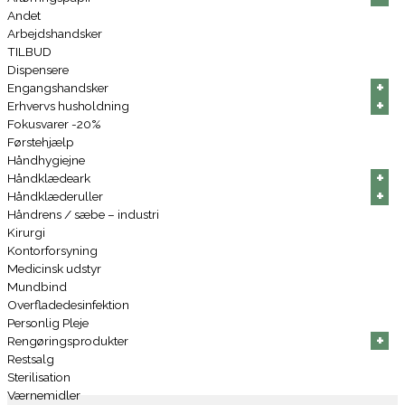
Andet
Arbejdshandsker
TILBUD
Dispensere
+
+
+
Engangshandsker
+
+
+
Erhvervs husholdning
Fokusvarer -20%
Førstehjælp
Håndhygiejne
+
+
+
Håndklædeark
+
+
+
Håndklæderuller
Håndrens / sæbe – industri
Kirurgi
Kontorforsyning
Medicinsk udstyr
Mundbind
Overfladedesinfektion
Personlig Pleje
+
+
+
Rengøringsprodukter
Restsalg
Sterilisation
Værnemidler