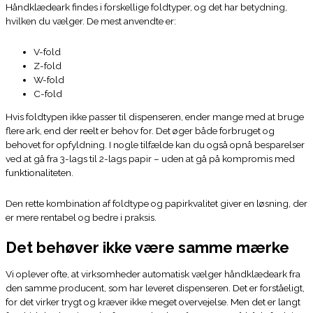
Håndklædeark findes i forskellige foldtyper, og det har betydning,
hvilken du vælger. De mest anvendte er:
V-fold
Z-fold
W-fold
C-fold
Hvis foldtypen ikke passer til dispenseren, ender mange med at bruge
flere ark, end der reelt er behov for. Det øger både forbruget og
behovet for opfyldning. I nogle tilfælde kan du også opnå besparelser
ved at gå fra 3-lags til 2-lags papir – uden at gå på kompromis med
funktionaliteten.
Den rette kombination af foldtype og papirkvalitet giver en løsning, der
er mere rentabel og bedre i praksis.
Det behøver ikke være samme mærke
Vi oplever ofte, at virksomheder automatisk vælger håndklædeark fra
den samme producent, som har leveret dispenseren. Det er forståeligt,
for det virker trygt og kræver ikke meget overvejelse. Men det er langt