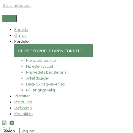
Gå til indholdet
Forside
Om os
Fordele
CLOSE FORDELE
OPEN FORDELE
Fleksibel service
Højeste kvalitet
Markedets bedste pris
Afkaldslager
Dag-til-dag-levering
Miljørigtigt valg
Vi støtter
Produkter
Webshop
Kontakt os
0
Search ...