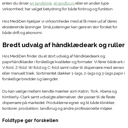
enten du driver
en tandklinik
,
et landbrug
eller en anden type
virksomhed, har valget betydning for både forbrug og funktion.
Hos MediDen hjælper vi virksomheder med at få mere ud af deres
eksisterende løsninger. Små justeringer kan gøre en stor forskel for
både drift og økonomi.
Bredt udvalg af håndklædeark og ruller
Hos MediDen finder du et stort udvalg af håndklædeark og
papirhåndklæder i forskellige kvaliteter og formater. Vi fører både ark i
V-fold, Z-fold, W-fold og C-fold samt ruller til dispensere med sensor
eller manuelt træk. Sortimentet dækker 1-lags, 2-lags og 3-lags papir i
forskellige bredder og længder.
Du kan vælge mellem kendte mærker som Katrin, Tork, Abena og
Kimberly-Clark samt udvalgte alternativer, der passer til de fleste
dispensere på markedet. Produkterne egner sig til både klinikker,
kontorer, produktion, landbrug og andre professionelle miljøer.
Foldtype gør forskellen