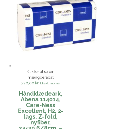
Klik for at se din
mængderabat
320,00 kr.
Ekskl. moms
Håndklædeark,
Abena 114014,
Care-Ness
Excellent, H2, 2-
lags, Z-fold,
nyfiber,
24×20,6/8cm. –