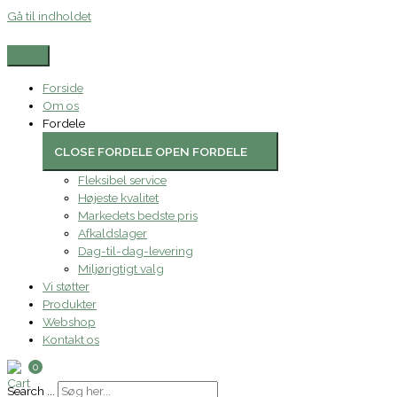
Gå til indholdet
Forside
Om os
Fordele
CLOSE FORDELE
OPEN FORDELE
Fleksibel service
Højeste kvalitet
Markedets bedste pris
Afkaldslager
Dag-til-dag-levering
Miljørigtigt valg
Vi støtter
Produkter
Webshop
Kontakt os
0
Search ...