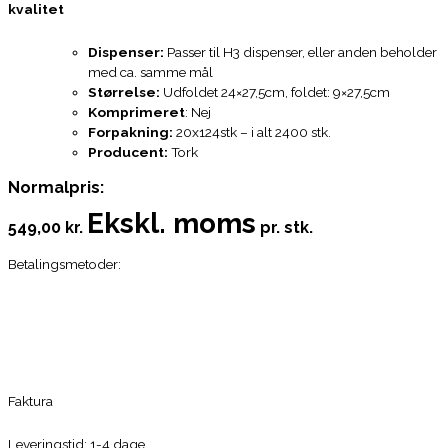
kvalitet
Dispenser:
Passer til H3 dispenser, eller anden beholder
med ca. samme mål
Størrelse:
Udfoldet 24×27,5cm, foldet: 9×27,5cm
Komprimeret
: Nej
Forpakning:
20x124stk – i alt 2400 stk.
Producent:
Tork
Normalpris:
Ekskl. moms
549,00 kr.
pr. stk.
Betalingsmetoder:
Faktura
Leveringstid: 1-4 dage