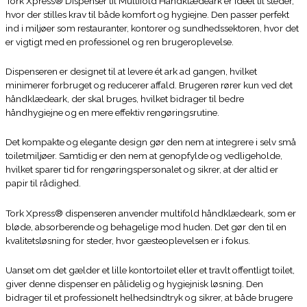
Tork Xpress® Dispenser til Multifold Håndklædeark er ideel til steder,
hvor der stilles krav til både komfort og hygiejne. Den passer perfekt
ind i miljøer som restauranter, kontorer og sundhedssektoren, hvor det
er vigtigt med en professionel og ren brugeroplevelse.
Dispenseren er designet til at levere ét ark ad gangen, hvilket
minimerer forbruget og reducerer affald. Brugeren rører kun ved det
håndklædeark, der skal bruges, hvilket bidrager til bedre
håndhygiejne og en mere effektiv rengøringsrutine.
Det kompakte og elegante design gør den nem at integrere i selv små
toiletmiljøer. Samtidig er den nem at genopfylde og vedligeholde,
hvilket sparer tid for rengøringspersonalet og sikrer, at der altid er
papir til rådighed.
Tork Xpress® dispenseren anvender multifold håndklædeark, som er
bløde, absorberende og behagelige mod huden. Det gør den til en
kvalitetsløsning for steder, hvor gæsteoplevelsen er i fokus.
Uanset om det gælder et lille kontortoilet eller et travlt offentligt toilet,
giver denne dispenser en pålidelig og hygiejnisk løsning. Den
bidrager til et professionelt helhedsindtryk og sikrer, at både brugere