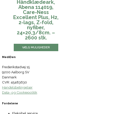
Håndklædeark,
Abena 114019,
Care-Ness
Excellent Plus, H2,
2-lags, Z-fold,
nyfiber,
24×20,3/8cm. –
2600 stk.
VÆLG MULIGHEDER
MediDen
Frederikstadvej 15
9200 Aalborg SV
Danmark
CVR: 45483630
Handelsbetingelser
Data- og Cookiepolitik
Fordelene
Fleksibel service