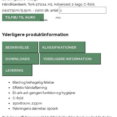
Håndklædeark, Tork 471114, H3, Advanced, 2-lags, C-fold,
24x27,5cm/9,5cm. - 2400 stk. antal
TILFØJ TIL KURV
Moms:
Ekskl.
Yderligere produktinformation
BESKRIVELSE
KLASSIFIKATIONER
DOWNLOADS
YDERLIGERE INFORMATION
LEVERING
Blød og behagelig følelse
Effektiv håndaftørring
Ét-ark-ad-gangen funktion og hygiejne
C-fold
150x80cm, 213cm
Pakningens størrelse: 190ark