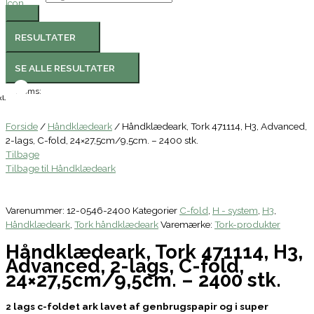
RESULTATER
SE ALLE RESULTATER
Moms:
l.
Forside
/
Håndklædeark
/ Håndklædeark, Tork 471114, H3, Advanced,
2-lags, C-fold, 24×27,5cm/9,5cm. – 2400 stk.
Tilbage
Tilbage til Håndklædeark
Varenummer:
12-0546-2400
Kategorier
C-fold
,
H - system
,
H3
,
Håndklædeark
,
Tork håndklædeark
Varemærke:
Tork-produkter
Håndklædeark, Tork 471114, H3,
Advanced, 2-lags, C-fold,
24×27,5cm/9,5cm. – 2400 stk.
2 lags c-foldet ark lavet af genbrugspapir og i super