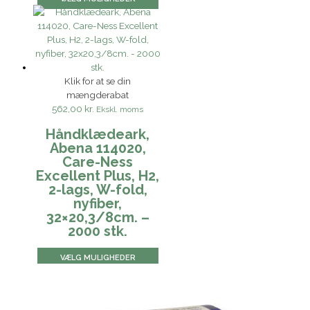
Klik for at se din
mængderabat
562,00 kr.
Ekskl. moms
Håndklædeark,
Abena 114020,
Care-Ness
Excellent Plus, H2,
2-lags, W-fold,
nyfiber,
32×20,3/8cm. –
2000 stk.
VÆLG MULIGHEDER