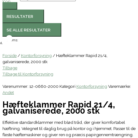
RESULTATER
SE ALLE RESULTATER
Moms:
l.
Forside
/
Kontorforsyning
/ Hæfteklammer Rapid 21/4,
galvaniserede, 2000 stk
Tilbage
Tilbage til Kontorforsyning
Varenummer:
12-0660-2000
Kategori
Kontorforsyning
Varemærke:
Andet
Hæfteklammer Rapid 21/4,
galvaniserede, 2000 stk
Effektive standardklammer med blød tråd, der giver komfortabel
hæftning. Velegnet til daglig brug på kontor og i hjemmet. Passer til de
fleste hæftemaskiner og giver ren og præcis papirgennemtrængning.