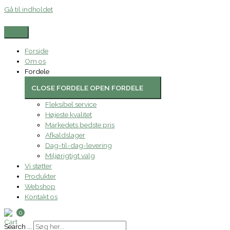
Gå til indholdet
Forside
Om os
Fordele
CLOSE FORDELE
OPEN FORDELE
Fleksibel service
Højeste kvalitet
Markedets bedste pris
Afkaldslager
Dag-til-dag-levering
Miljørigtigt valg
Vi støtter
Produkter
Webshop
Kontakt os
0
Search ...