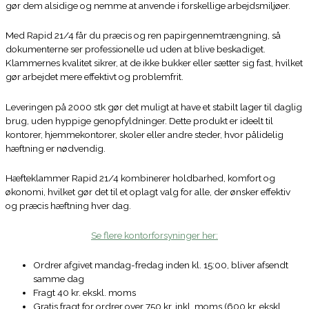
gør dem alsidige og nemme at anvende i forskellige arbejdsmiljøer.
Med Rapid 21/4 får du præcis og ren papirgennemtrængning, så
dokumenterne ser professionelle ud uden at blive beskadiget.
Klammernes kvalitet sikrer, at de ikke bukker eller sætter sig fast, hvilket
gør arbejdet mere effektivt og problemfrit.
Leveringen på 2000 stk gør det muligt at have et stabilt lager til daglig
brug, uden hyppige genopfyldninger. Dette produkt er ideelt til
kontorer, hjemmekontorer, skoler eller andre steder, hvor pålidelig
hæftning er nødvendig.
Hæfteklammer Rapid 21/4 kombinerer holdbarhed, komfort og
økonomi, hvilket gør det til et oplagt valg for alle, der ønsker effektiv
og præcis hæftning hver dag.
Se flere kontorforsyninger her:
Ordrer afgivet mandag-fredag inden kl. 15:00, bliver afsendt
samme dag
Fragt 40 kr. ekskl. moms
Gratis fragt for ordrer over 750 kr. inkl. moms (600 kr. ekskl.