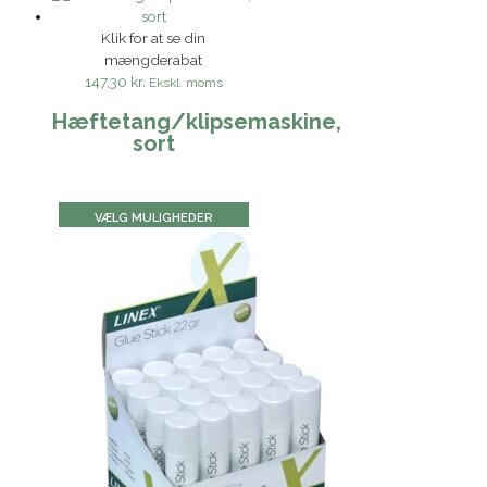
Klik for at se din
mængderabat
147,30 kr.
Ekskl. moms
Hæftetang/klipsemaskine,
sort
VÆLG MULIGHEDER