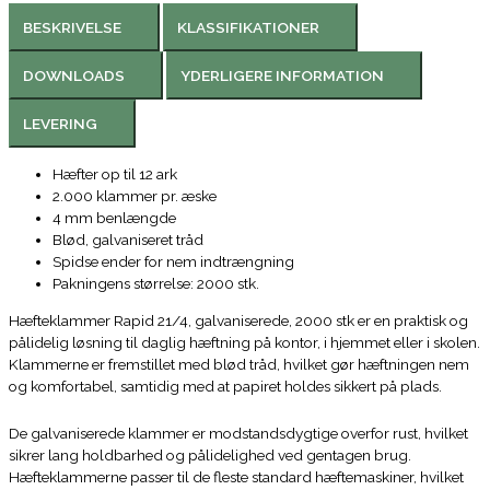
BESKRIVELSE
KLASSIFIKATIONER
DOWNLOADS
YDERLIGERE INFORMATION
LEVERING
Hæfter op til 12 ark
2.000 klammer pr. æske
4 mm benlængde
Blød, galvaniseret tråd
Spidse ender for nem indtrængning
Pakningens størrelse: 2000 stk.
Hæfteklammer Rapid 21/4, galvaniserede, 2000 stk er en praktisk og
pålidelig løsning til daglig hæftning på kontor, i hjemmet eller i skolen.
Klammerne er fremstillet med blød tråd, hvilket gør hæftningen nem
og komfortabel, samtidig med at papiret holdes sikkert på plads.
De galvaniserede klammer er modstandsdygtige overfor rust, hvilket
sikrer lang holdbarhed og pålidelighed ved gentagen brug.
Hæfteklammerne passer til de fleste standard hæftemaskiner, hvilket