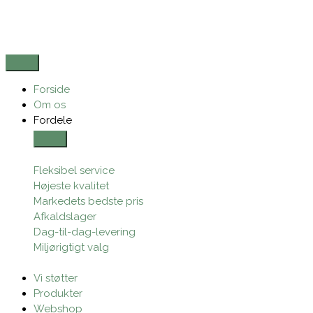
Gå
til
indholdet
CLOSE
OPEN
FORDELE
FORDELE
Forside
Om os
Fordele
Fleksibel service
Højeste kvalitet
Markedets bedste pris
Afkaldslager
Dag-til-dag-levering
Miljørigtigt valg
Vi støtter
Produkter
Webshop