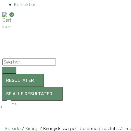
Kontakt os
0
Search
...
RESULTATER
SE ALLE RESULTATER
Moms:
l.
Forside
/
Kirurgi
/ Kirurgisk skalpel, Razormed, rustfrit stål, 