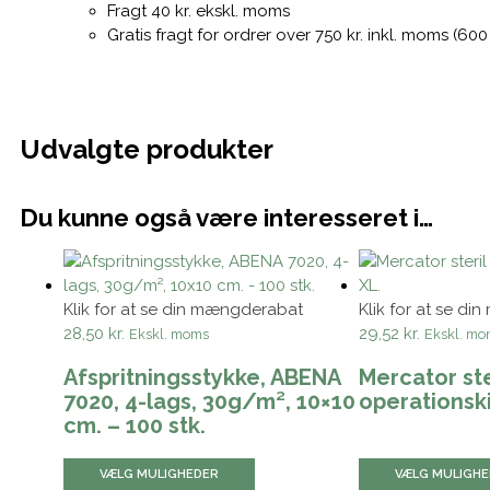
Fragt 40 kr. ekskl. moms
Gratis fragt for ordrer over 750 kr. inkl. moms (600
Udvalgte produkter
Dette
Du kunne også være interesseret i…
vare
har
flere
varianter.
Klik for at se din mængderabat
Klik for at se d
Mulighederne
28,50 kr.
29,52 kr.
Ekskl. moms
Ekskl. mo
kan
vælges
Afspritningsstykke, ABENA
Mercator ste
på
7020, 4-lags, 30g/m², 10×10
operationski
varesiden
cm. – 100 stk.
VÆLG MULIGHEDER
VÆLG MULIGH