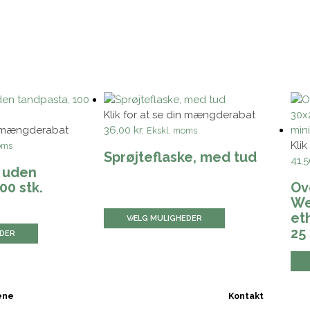
Klik for at se din mængderabat
in mængderabat
36,00 kr.
Ekskl. moms
Kli
oms
Sprøjteflaske, med tud
41,5
 uden
00 stk.
Ov
We
et
VÆLG MULIGHEDER
25 
EDER
ene
Kontakt