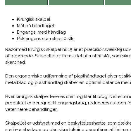
beskyttelseshætte,
steril,
nr
Kirurgisk skalpel
15,
Mål på håndtaget
engangs.
Engangs, med håndtag
antal
Pakningens størrelse: 10 stk.
Razormed kirurgisk skalpel nr. 15 er et præcisionsværktøj udv
altafgørende. Skalpellet er fremstillet af rustfrit stål, som s
skarphed.
Den ergonomiske udformning af plasthåndtaget giver et sikk
metalblad og plasthåndtag skaber en optimal balance mellem
Hver kirurgisk skalpel leveres steril og klar til brug. Det elimi
produktet er beregnet til engangsbrug, reduceres risikoen for
veterinære behandlinger.
Skalpellet er udstyret med en beskyttelseshætte, som dækker
sterile emballage og den sikre lukning garanterer, at instrumen