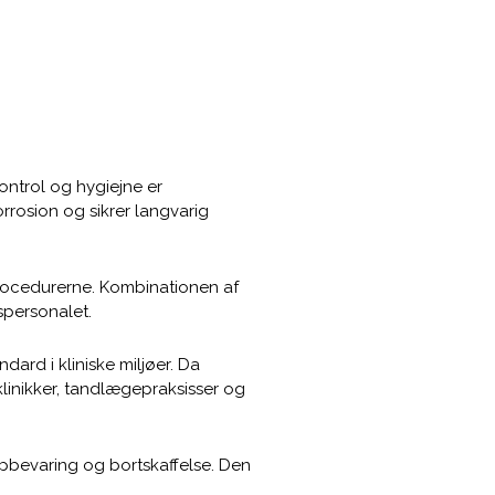
kontrol og hygiejne er
orrosion og sikrer langvarig
procedurerne. Kombinationen af
spersonalet.
ndard i kliniske miljøer. Da
klinikker, tandlægepraksisser og
opbevaring og bortskaffelse. Den