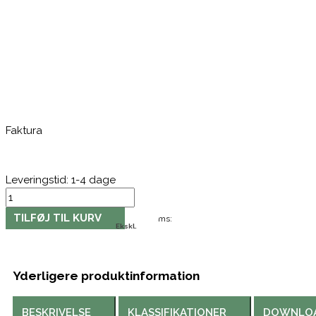
Faktura
Leveringstid: 1-4 dage
Kirurgisk
skalpel,
TILFØJ TIL KURV
Moms:
Razormed,
Ekskl.
rustfrit
stål,
med
Yderligere produktinformation
plasthåndtag
og
BESKRIVELSE
KLASSIFIKATIONER
DOWNLO