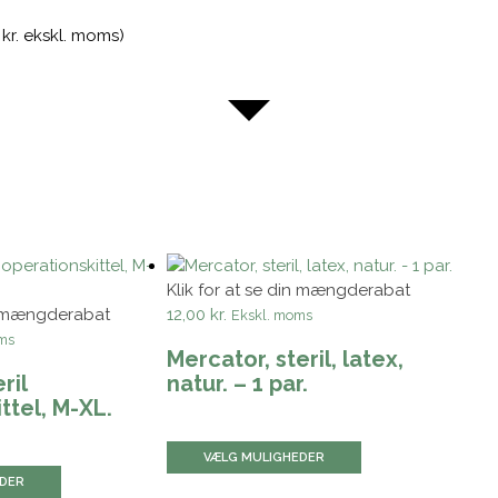
 kr. ekskl. moms)
Dette
vare
har
flere
Klik for at se din mængderabat
varianter.
in mængderabat
12,00 kr.
Ekskl. moms
Mulighederne
ms
kan
Mercator, steril, latex,
vælges
ril
natur. – 1 par.
på
ttel, M-XL.
varesiden
VÆLG MULIGHEDER
EDER