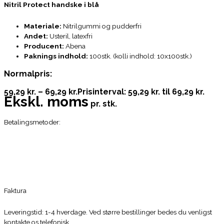
Nitril Protect handske i blå
Materiale:
Nitrilgummi og pudderfri
Andet:
Usteril, latexfri
Producent:
Abena
Paknings indhold:
100stk. (kolli indhold: 10x100stk.)
Normalpris:
59,29 kr.
–
69,29 kr.
Prisinterval: 59,29 kr. til 69,29 kr.
Ekskl. moms
pr. stk.
Betalingsmetoder:
Faktura
Leveringstid: 1-4 hverdage. Ved større bestillinger bedes du venligst
kontakte os telefonisk.