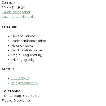
Danmark
CVR: 45483630
Handelsbetingelser
Data- og Cookiepolitik
Fordelene
Fleksibel service
Markedets bedste priser
Højeste kvalitet
Bestil fra afkaldslager
Dag-til-dag-levering
Miljørigtigt valg
Kontakt
88 62 69 69
salg@mediden.dk
Telefontid:
Man-torsdag: 8:00-16:00
Fredag: 8:00-15:30