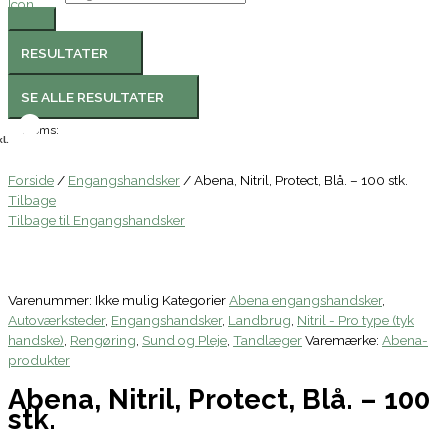
RESULTATER
SE ALLE RESULTATER
Moms:
l.
Forside
/
Engangshandsker
/ Abena, Nitril, Protect, Blå. – 100 stk.
Tilbage
Tilbage til Engangshandsker
Varenummer:
Ikke mulig
Kategorier
Abena engangshandsker
,
Autoværksteder
,
Engangshandsker
,
Landbrug
,
Nitril - Pro type (tyk
handske)
,
Rengøring
,
Sund og Pleje
,
Tandlæger
Varemærke:
Abena-
produkter
Abena, Nitril, Protect, Blå. – 100
stk.