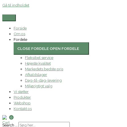
Gå til indholdet
Forside
Om os
Fordele
CLOSE FORDELE
OPEN FORDELE
Fleksibel service
Højeste kvalitet
Markedets bedste pris
Afkaldslager
Dag-til-dag-levering
Miljørigtigt valg
Vi støtter
Produkter
Webshop
Kontakt os
0
Search ...