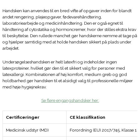
Handsken kan anvendes til en bred vifte af opgaver inden for blandt
andet rengøring, plejeopgaver, fødevarehåndtering,
laboratoriearbejde og medicinhåndtering. Den er også egnet til
håndtering af cytostatika og hormoncremer, hvor der stilles ekstra krav
til beskyttelse. Den rullede manchet gør handskerne nemme at tage på
og hjælper samtidig med at holde handsken sikkert på plads under
arbejdet.
Undersøgelseshandsken er helt latexfri og indeholder ingen
latexproteiner, hvilket gør den til et sikkert valg for personer med
latexallergi. Kombinationen af høj komfort, medium greb og god
holdbarhed gør handsken til et alsidigt valg til professionelle miljøer
med høje hygiejnekrav.
Se flere engangshandsker her:
Certificeringer
CE klassifikation
Medicinsk udstyr (MD)
Forordning (EU) 2017/745, Klasse 1