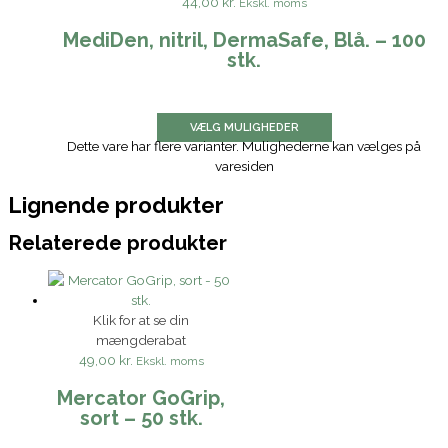
44,00 kr.
Ekskl. moms
MediDen, nitril, DermaSafe, Blå. – 100
stk.
VÆLG MULIGHEDER
Dette vare har flere varianter. Mulighederne kan vælges på
varesiden
Lignende produkter
Relaterede produkter
Klik for at se din
mængderabat
49,00 kr.
Ekskl. moms
Mercator GoGrip,
sort – 50 stk.