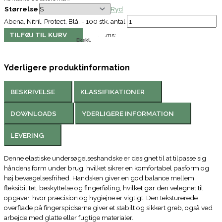
Størrelse
Ryd
Abena, Nitril, Protect, Blå. - 100 stk. antal
TILFØJ TIL KURV
Moms:
Ekskl.
Yderligere produktinformation
BESKRIVELSE
KLASSIFIKATIONER
DOWNLOADS
YDERLIGERE INFORMATION
LEVERING
Denne elastiske undersøgelseshandske er designet til at tilpasse sig
håndens form under brug, hvilket sikrer en komfortabel pasform og
høj bevægelsesfrihed. Handsken giver en god balance mellem
fleksibilitet, beskyttelse og fingerføling, hvilket gør den velegnet til
opgaver, hvor præcision og hygiejne er vigtigt. Den teksturerede
overflade på fingerspidserne giver et stabilt og sikkert greb, også ved
arbejde med glatte eller fugtige materialer.