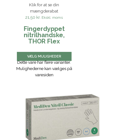
Klik for at se din
mængderabat
21,50 kr.
Ekskl. moms
Fingerdyppet
nitrilhandske,
THOR Flex
VÆLG MULIGHEDER
Dette vare har flere varianter.
Mulighederne kan vælges på
varesiden