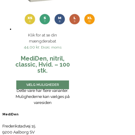
Klik for at se din
mængderabat
44,00 kr.
Ekskl. moms
MediDen, nitril,
classic, Hvid. – 100
stk.
VÆLG MULIGHEDER
Dette vare har flere varianter.
Mulighederne kan vælges på
varesiden
MediDen
Frederikstadvej 15
9200 Aalborg SV