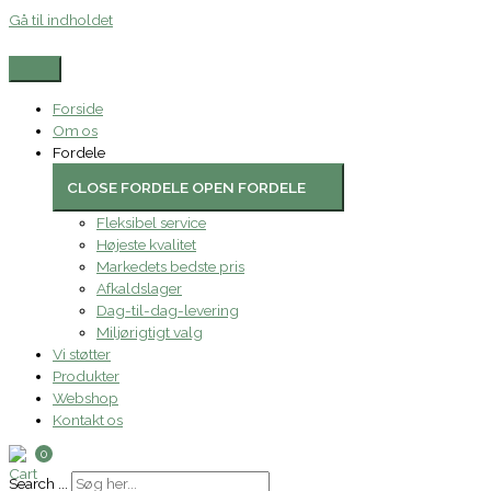
Gå til indholdet
Forside
Om os
Fordele
CLOSE FORDELE
OPEN FORDELE
Fleksibel service
Højeste kvalitet
Markedets bedste pris
Afkaldslager
Dag-til-dag-levering
Miljørigtigt valg
Vi støtter
Produkter
Webshop
Kontakt os
0
Search ...