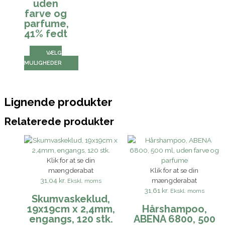
uden
farve og
parfume,
41% fedt
VÆLG
MULIGHEDER
Lignende produkter
Relaterede produkter
Klik for at se din
mængderabat
Klik for at se din
31,04 kr.
mængderabat
Ekskl. moms
31,61 kr.
Ekskl. moms
Skumvaskeklud,
19x19cm x 2,4mm,
Hårshampoo,
engangs, 120 stk.
ABENA 6800, 500