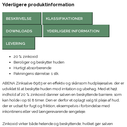
Yderligere produktinformation
BESKRIVELSE
KLASSIFIKATIONER
DOWNLOADS
YDERLIGERE INFORMATION
LEVERING
20 % zinkoxid
Beroliger og beskytter huden
Hurtigt absorberende
Pakningens størrelse: 1 stk.
ABENA Zinksalve 6963 er en effektiv og skånsom hudplejesalve, der er
udviklet til at beskytte huden mod irritation og ubehag. Med et højt
indhold af 20 % zinkoxid danner salven en beskyttende barriere, som
kan holde i op til 8 timer. Den er derfor et oplagt valg til pleje af hud,
der er udsat for fugt og friktion, eksempelvis i forbindelse med
inkontinens eller ved længerevarende sengeleje.
Zinkoxid virker både helende og beskyttende, hvilket gør salven