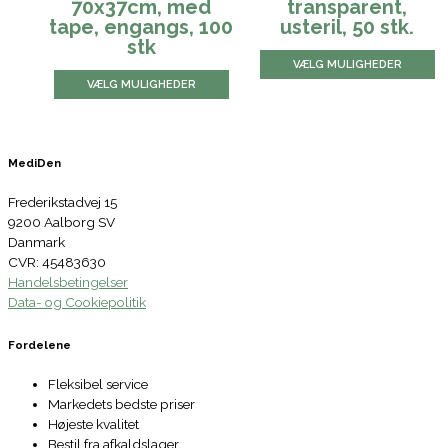
70x37cm, med
transparent,
tape, engangs, 100
usteril, 50 stk.
stk
VÆLG MULIGHEDER
VÆLG MULIGHEDER
MediDen
Frederikstadvej 15
9200 Aalborg SV
Danmark
CVR: 45483630
Handelsbetingelser
Data- og Cookiepolitik
Fordelene
Fleksibel service
Markedets bedste priser
Højeste kvalitet
Bestil fra afkaldslager