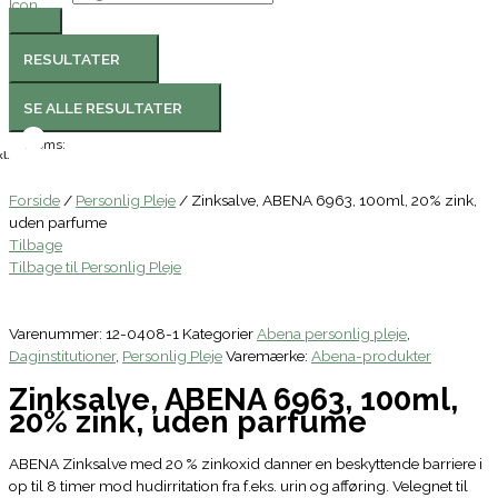
RESULTATER
SE ALLE RESULTATER
Moms:
l.
Forside
/
Personlig Pleje
/ Zinksalve, ABENA 6963, 100ml, 20% zink,
uden parfume
Tilbage
Tilbage til Personlig Pleje
Varenummer:
12-0408-1
Kategorier
Abena personlig pleje
,
Daginstitutioner
,
Personlig Pleje
Varemærke:
Abena-produkter
Zinksalve, ABENA 6963, 100ml,
20% zink, uden parfume
ABENA Zinksalve med 20 % zinkoxid danner en beskyttende barriere i
op til 8 timer mod hudirritation fra f.eks. urin og afføring. Velegnet til