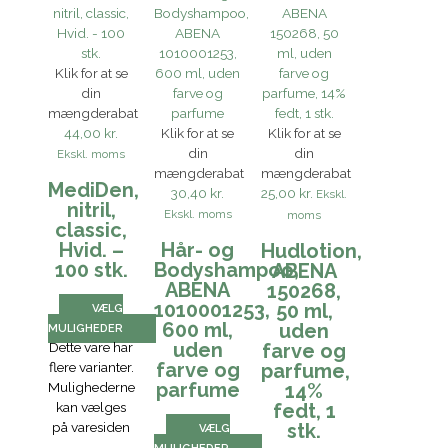
Klik for at se
din
mængderabat
44,00 kr.
Klik for at se
Klik for at se
din
din
Ekskl. moms
mængderabat
mængderabat
MediDen,
30,40 kr.
25,00 kr.
Ekskl.
nitril,
Ekskl. moms
moms
classic,
Hvid. –
Hår- og
Hudlotion,
100 stk.
Bodyshampoo,
ABENA
ABENA
150268,
1010001253,
50 ml,
VÆLG
600 ml,
uden
MULIGHEDER
uden
Dette vare har
farve og
farve og
flere varianter.
parfume,
parfume
Mulighederne
14%
kan vælges
fedt, 1
på varesiden
stk.
VÆLG