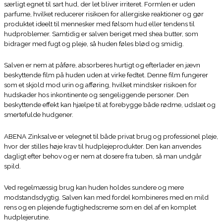
særligt egnet til sart hud, der let bliver irriteret. Formlen er uden
parfume, hvilket reducerer risikoen for allergiske reaktioner og gør
produktet ideelt til mennesker med følsom hud eller tendens til
hudproblemer. Samtidig er salven beriget med shea butter, som
bidrager med fugt og pleje, så huden føles blød og smidig.
Salven er nem at påføre, absorberes hurtigt og efterlader en jævn
beskyttende film på huden uden at virke fedtet. Denne film fungerer
som et skjold mod urin og afføring, hvilket mindsker risikoen for
hudskader hos inkontinente og sengeliggende personer. Den
beskyttende effekt kan hjælpe til at forebygge både rødme, udslæt og
smertefulde hudgener.
ABENA Zinksalve er velegnet til både privat brug og professionel pleje,
hvor der stilles høje krav til hudplejeprodukter. Den kan anvendes
dagligt efter behov og er nem at dosere fra tuben, så man undgår
spild.
Ved regelmæssig brug kan huden holdes sundere og mere
modstandsdygtig. Salven kan med fordel kombineres med en mild
rens og en plejende fugtighedscreme som en del af en komplet
hudplejerutine.