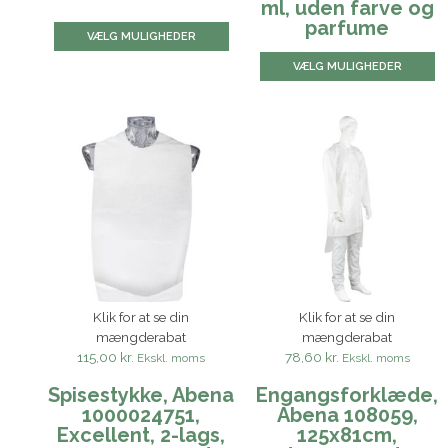
ml, uden farve og
parfume
VÆLG MULIGHEDER
VÆLG MULIGHEDER
Klik for at se din
Klik for at se din
mængderabat
mængderabat
115,00 kr.
78,60 kr.
Ekskl. moms
Ekskl. moms
Spisestykke, Abena
Engangsforklæde,
1000024751,
Abena 108059,
Excellent, 2-lags,
125x81cm,