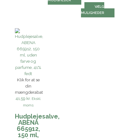
MULIGHEDER
VÆLG
MULIGHEDER
Klik for at se
din
mængderabat
41,59 kr.
Ekskl.
moms
Hudplejesalve,
ABENA
665912,
150 ml,