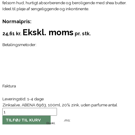
følsom hud, hurtigt absorberende og beroligende med shea butter.
Ideel til pleje af sengeliggende og inkontinente.
Normalpris:
Ekskl. moms
24,61 kr.
pr. stk.
Betalingsmetoder:
Faktura
Leveringstid: 1-4 dage
Zinksalve, ABENA 6963, 100ml, 20% zink, uden parfume antal
TILFØJ TIL KURV
Moms:
Ekskl.