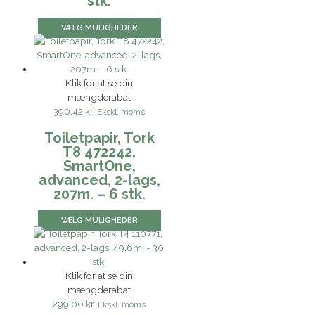
stk.
VÆLG MULIGHEDER
Klik for at se din
mængderabat
390,42 kr.
Ekskl. moms
Toiletpapir, Tork
T8 472242,
SmartOne,
advanced, 2-lags,
207m. – 6 stk.
VÆLG MULIGHEDER
Klik for at se din
mængderabat
299,00 kr.
Ekskl. moms