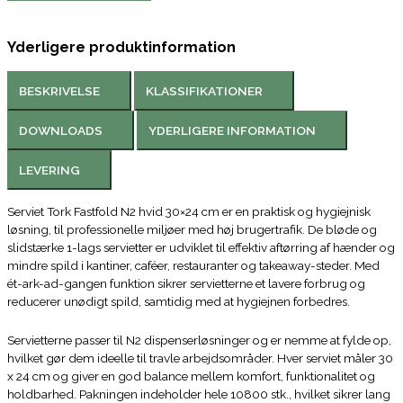
Yderligere produktinformation
BESKRIVELSE
KLASSIFIKATIONER
DOWNLOADS
YDERLIGERE INFORMATION
LEVERING
Serviet Tork Fastfold N2 hvid 30×24 cm er en praktisk og hygiejnisk
løsning, til professionelle miljøer med høj brugertrafik. De bløde og
slidstærke 1-lags servietter er udviklet til effektiv aftørring af hænder og
mindre spild i kantiner, caféer, restauranter og takeaway-steder. Med
ét-ark-ad-gangen funktion sikrer servietterne et lavere forbrug og
reducerer unødigt spild, samtidig med at hygiejnen forbedres.
Servietterne passer til N2 dispenserløsninger og er nemme at fylde op,
hvilket gør dem ideelle til travle arbejdsområder. Hver serviet måler 30
x 24 cm og giver en god balance mellem komfort, funktionalitet og
holdbarhed. Pakningen indeholder hele 10800 stk., hvilket sikrer lang