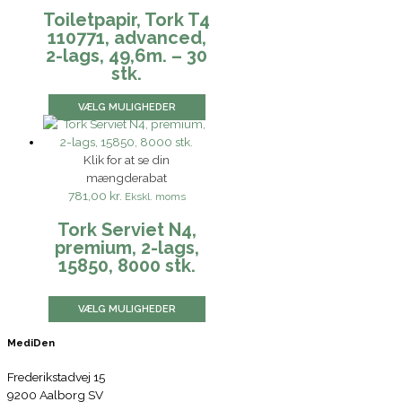
Toiletpapir, Tork T4
110771, advanced,
2-lags, 49,6m. – 30
stk.
VÆLG MULIGHEDER
Klik for at se din
mængderabat
781,00 kr.
Ekskl. moms
Tork Serviet N4,
premium, 2-lags,
15850, 8000 stk.
VÆLG MULIGHEDER
MediDen
Frederikstadvej 15
9200 Aalborg SV