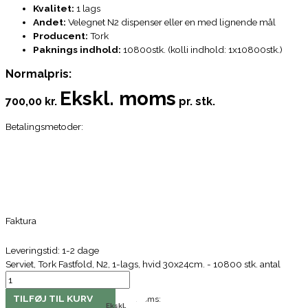
Kvalitet:
1 lags
Andet:
Velegnet N2 dispenser eller en med lignende mål
Producent:
Tork
Paknings indhold:
10800stk. (kolli indhold: 1x10800stk.)
Normalpris:
Ekskl. moms
700,00 kr.
pr. stk.
Betalingsmetoder:
Faktura
Leveringstid: 1-2 dage
Serviet, Tork Fastfold, N2, 1-lags, hvid 30x24cm. - 10800 stk. antal
TILFØJ TIL KURV
Moms:
Ekskl.