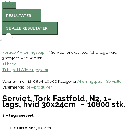
RESULTATER
SE ALLE RESULTATER
Moms:
l.
Forside
/
Aftørringspapir
/ Serviet, Tork Fastfold, N2, 1-lags, hvid
30x24cm. – 10800 stk.
Tilbage
Tilbage til Aftørringspapir
Varenummer:
12-0884-10800
Kategorier
Aftørringspapir
,
Servietter
Varemærke:
Tork-produkter
Serviet, Tork Fastfold, N2, 1-
lags, hvid 30x24cm. – 10800 stk.
1 – lags serviet
Størrelse:
30x24cm