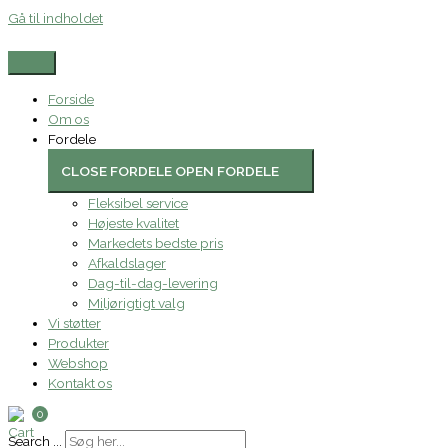
Gå til indholdet
Forside
Om os
Fordele
CLOSE FORDELE
OPEN FORDELE
Fleksibel service
Højeste kvalitet
Markedets bedste pris
Afkaldslager
Dag-til-dag-levering
Miljørigtigt valg
Vi støtter
Produkter
Webshop
Kontakt os
0
Search ...