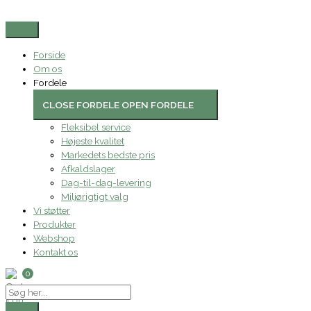
Gå
Search
til
...
indholdet
Forside
Om os
Fordele
CLOSE FORDELE
OPEN FORDELE
Fleksibel service
Højeste kvalitet
Markedets bedste pris
Afkaldslager
Dag-til-dag-levering
Miljørigtigt valg
Vi støtter
Produkter
Webshop
Kontakt os
0