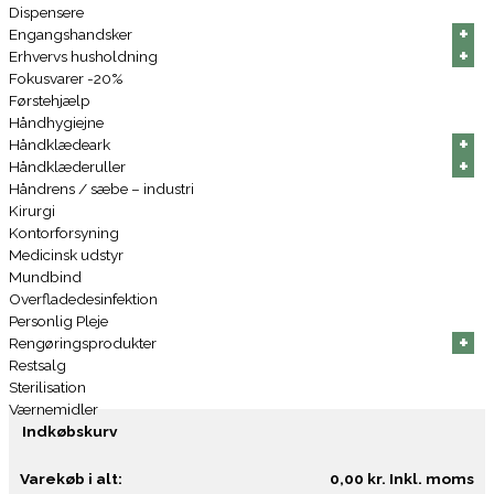
Dispensere
+
+
+
+
+
+
Engangshandsker
+
+
+
+
+
+
Erhvervs husholdning
Fokusvarer -20%
Førstehjælp
Håndhygiejne
+
+
+
+
+
+
Håndklædeark
+
+
+
+
+
+
Håndklæderuller
Håndrens / sæbe – industri
Kirurgi
Kontorforsyning
Medicinsk udstyr
Mundbind
Overfladedesinfektion
Personlig Pleje
+
+
+
+
+
+
Rengøringsprodukter
Restsalg
Sterilisation
Værnemidler
Indkøbskurv
Varekøb i alt:
0,00
kr.
Inkl. moms