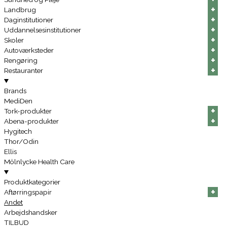
+
+
+
+
+
+
Landbrug
+
+
+
+
+
+
Daginstitutioner
+
+
+
+
+
+
Uddannelsesinstitutioner
+
+
+
+
+
+
Skoler
+
+
+
+
+
+
Autoværksteder
+
+
+
+
+
+
Rengøring
+
+
+
+
+
+
Restauranter
Brands
MediDen
+
+
+
+
+
+
Tork-produkter
+
+
+
+
+
+
Abena-produkter
Hygitech
Thor/Odin
Ellis
Mölnlycke Health Care
Produktkategorier
+
+
+
+
+
+
Aftørringspapir
Andet
Arbejdshandsker
TILBUD