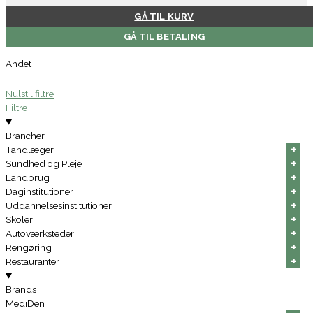
GÅ TIL KURV
GÅ TIL BETALING
Andet
Nulstil filtre
Filtre
Brancher
+
+
+
+
+
+
Tandlæger
+
+
+
+
+
+
Sundhed og Pleje
+
+
+
+
+
+
Landbrug
+
+
+
+
+
+
Daginstitutioner
+
+
+
+
+
+
Uddannelsesinstitutioner
+
+
+
+
+
+
Skoler
+
+
+
+
+
+
Autoværksteder
+
+
+
+
+
+
Rengøring
+
+
+
+
+
+
Restauranter
Brands
MediDen