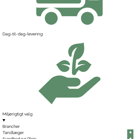
Dag-til-dag-levering
Miljørigtigt valg
Brancher
+
+
+
+
+
+
Tandlæger
+
+
+
+
+
+
Sundhed og Pleje