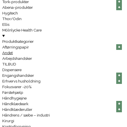
+
+
+
+
+
+
Tork-produkter
+
+
+
+
+
+
Abena-produkter
Hygitech
Thor/Odin
Ellis
Mölnlycke Health Care
Produktkategorier
+
+
+
+
+
+
Aftørringspapir
Andet
Arbejdshandsker
TILBUD
Dispensere
+
+
+
+
+
+
Engangshandsker
+
+
+
+
+
+
Erhvervs husholdning
Fokusvarer -20%
Førstehjælp
Håndhygiejne
+
+
+
+
+
+
Håndklædeark
+
+
+
+
+
+
Håndklæderuller
Håndrens / sæbe – industri
Kirurgi
Kontorforsyning