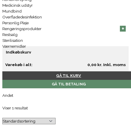
Medicinsk udstyr
Mundbind
Overfladedesinfektion
Personlig Pleje
+
+
+
+
+
+
Rengøringsprodukter
Restsalg
Sterilisation
Værnemidler
Indkøbskurv
Varekøb i alt:
0,00
kr.
Inkl. moms
GÅ TIL KURV
GÅ TIL BETALING
Andet
Viser 1 resultat