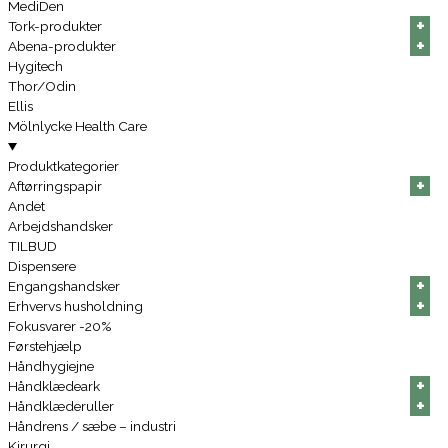
MediDen
+
+
+
+
+
+
Tork-produkter
+
+
+
+
+
+
Abena-produkter
Hygitech
Thor/Odin
Ellis
Mölnlycke Health Care
Produktkategorier
+
+
+
+
+
+
Aftørringspapir
Andet
Arbejdshandsker
TILBUD
Dispensere
+
+
+
+
+
+
Engangshandsker
+
+
+
+
+
+
Erhvervs husholdning
Fokusvarer -20%
Førstehjælp
Håndhygiejne
+
+
+
+
+
+
Håndklædeark
+
+
+
+
+
+
Håndklæderuller
Håndrens / sæbe – industri
Kirurgi