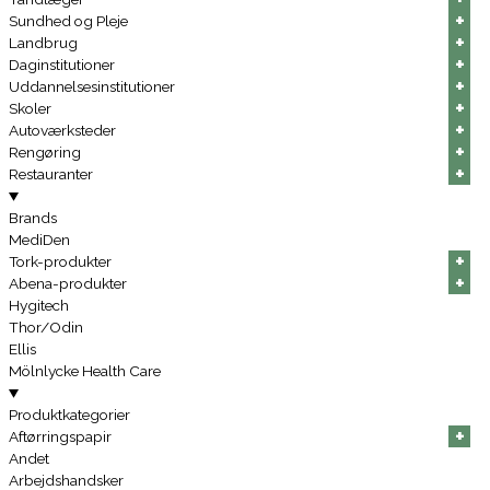
+
+
+
+
+
+
Sundhed og Pleje
+
+
+
+
+
+
Landbrug
+
+
+
+
+
+
Daginstitutioner
+
+
+
+
+
+
Uddannelsesinstitutioner
+
+
+
+
+
+
Skoler
+
+
+
+
+
+
Autoværksteder
+
+
+
+
+
+
Rengøring
+
+
+
+
+
+
Restauranter
Brands
MediDen
+
+
+
+
+
+
Tork-produkter
+
+
+
+
+
+
Abena-produkter
Hygitech
Thor/Odin
Ellis
Mölnlycke Health Care
Produktkategorier
+
+
+
+
+
+
Aftørringspapir
Andet
Arbejdshandsker