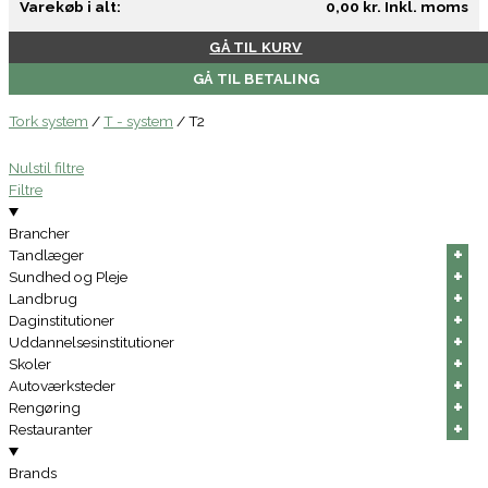
Varekøb i alt:
0,00
kr.
Inkl. moms
GÅ TIL KURV
GÅ TIL BETALING
Tork system
/
T - system
/
T2
Nulstil filtre
Filtre
Brancher
+
+
+
+
+
+
Tandlæger
+
+
+
+
+
+
Sundhed og Pleje
+
+
+
+
+
+
Landbrug
+
+
+
+
+
+
Daginstitutioner
+
+
+
+
+
+
Uddannelsesinstitutioner
+
+
+
+
+
+
Skoler
+
+
+
+
+
+
Autoværksteder
+
+
+
+
+
+
Rengøring
+
+
+
+
+
+
Restauranter
Brands