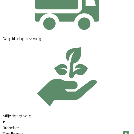
Dag-til-dag-levering
Miljørigtigt valg
Brancher
+
+
+
+
+
+
Tandlæger