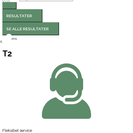
RESULTATER
SE ALLE RESULTATER
Moms:
l.
T2
Fleksibel service