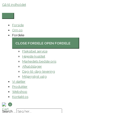
Gå til indholdet
Forside
Om os
Fordele
CLOSE FORDELE
OPEN FORDELE
Fleksibel service
Højeste kvalitet
Markedets bedste pris
Afkaldslager
Dag-til-dag-levering
Miljørigtigt valg
Vi støtter
Produkter
Webshop
Kontakt os
0
Search ...