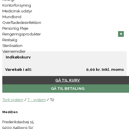
Kontorforsyning
Medicinsk udstyr
Mundbind
Overfladedesinfektion
Personlig Pleje
+
+
+
+
+
+
Rengøringsprodukter
Restsalg
Sterilisation
Værnemidler
Indkøbskurv
Varekøb i alt:
0,00
kr.
Inkl. moms
GÅ TIL KURV
GÅ TIL BETALING
Tork system
/
T - system
/
T2
MediDen
Frederikstadvej 15
9200 Aalborg SV