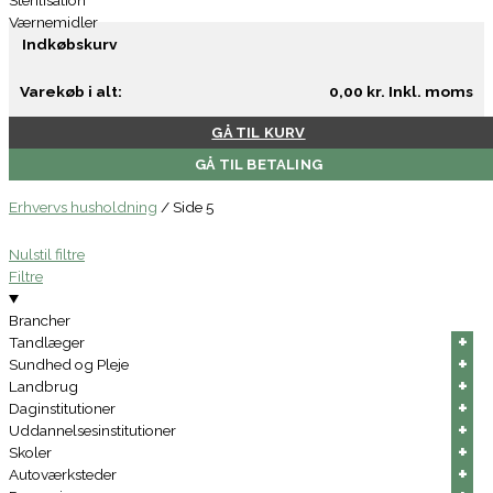
Sterilisation
Værnemidler
Indkøbskurv
Varekøb i alt:
0,00
kr.
Inkl. moms
GÅ TIL KURV
GÅ TIL BETALING
Erhvervs husholdning
/
Side 5
Nulstil filtre
Filtre
Brancher
+
+
+
+
+
+
Tandlæger
+
+
+
+
+
+
Sundhed og Pleje
+
+
+
+
+
+
Landbrug
+
+
+
+
+
+
Daginstitutioner
+
+
+
+
+
+
Uddannelsesinstitutioner
+
+
+
+
+
+
Skoler
+
+
+
+
+
+
Autoværksteder