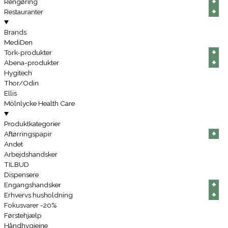
+
+
+
+
+
+
Rengøring
+
+
+
+
+
+
Restauranter
Brands
MediDen
+
+
+
+
+
+
Tork-produkter
+
+
+
+
+
+
Abena-produkter
Hygitech
Thor/Odin
Ellis
Mölnlycke Health Care
Produktkategorier
+
+
+
+
+
+
Aftørringspapir
Andet
Arbejdshandsker
TILBUD
Dispensere
+
+
+
+
+
+
Engangshandsker
+
+
+
+
+
+
Erhvervs husholdning
Fokusvarer -20%
Førstehjælp
Håndhygiejne