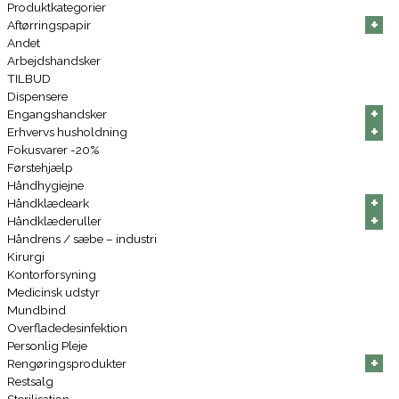
Produktkategorier
+
+
+
+
+
+
Aftørringspapir
Andet
Arbejdshandsker
TILBUD
Dispensere
+
+
+
+
+
+
Engangshandsker
+
+
+
+
+
+
Erhvervs husholdning
Fokusvarer -20%
Førstehjælp
Håndhygiejne
+
+
+
+
+
+
Håndklædeark
+
+
+
+
+
+
Håndklæderuller
Håndrens / sæbe – industri
Kirurgi
Kontorforsyning
Medicinsk udstyr
Mundbind
Overfladedesinfektion
Personlig Pleje
+
+
+
+
+
+
Rengøringsprodukter
Restsalg