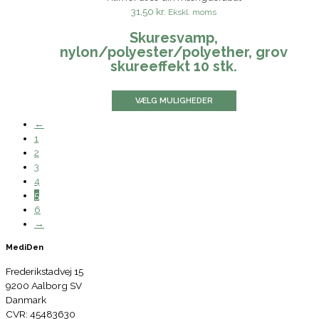
31,50 kr.
Ekskl. moms
Skuresvamp,
nylon/polyester/polyether, grov
skureeffekt 10 stk.
VÆLG MULIGHEDER
←
1
2
3
4
5
6
→
MediDen
Frederikstadvej 15
9200 Aalborg SV
Danmark
CVR: 45483630