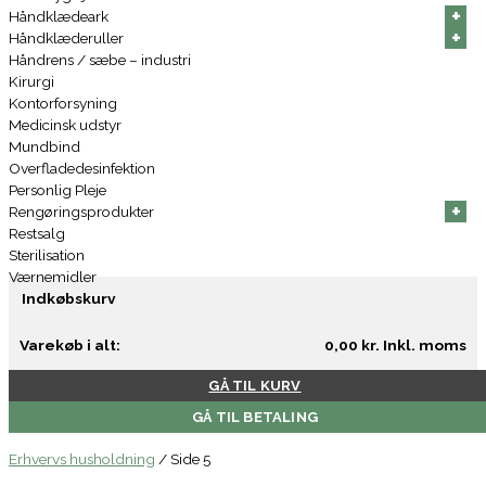
+
+
+
+
+
+
Håndklædeark
+
+
+
+
+
+
Håndklæderuller
Håndrens / sæbe – industri
Kirurgi
Kontorforsyning
Medicinsk udstyr
Mundbind
Overfladedesinfektion
Personlig Pleje
+
+
+
+
+
+
Rengøringsprodukter
Restsalg
Sterilisation
Værnemidler
Indkøbskurv
Varekøb i alt:
0,00
kr.
Inkl. moms
GÅ TIL KURV
GÅ TIL BETALING
Erhvervs husholdning
/
Side 5