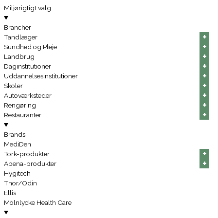
Miljørigtigt valg
Brancher
+
+
+
+
+
+
Tandlæger
+
+
+
+
+
+
Sundhed og Pleje
+
+
+
+
+
+
Landbrug
+
+
+
+
+
+
Daginstitutioner
+
+
+
+
+
+
Uddannelsesinstitutioner
+
+
+
+
+
+
Skoler
+
+
+
+
+
+
Autoværksteder
+
+
+
+
+
+
Rengøring
+
+
+
+
+
+
Restauranter
Brands
MediDen
+
+
+
+
+
+
Tork-produkter
+
+
+
+
+
+
Abena-produkter
Hygitech
Thor/Odin
Ellis
Mölnlycke Health Care