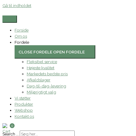
Gå til indholdet
Forside
Om os
Fordele
CLOSE FORDELE
OPEN FORDELE
Fleksibel service
Højeste kvalitet
Markedets bedste pris
Afkaldslager
Dag-til-dag-levering
Miljørigtigt valg
Vi støtter
Produkter
Webshop
Kontakt os
0
Search ...