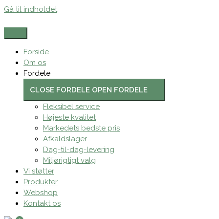
Gå til indholdet
Forside
Om os
Fordele
CLOSE FORDELE
OPEN FORDELE
Fleksibel service
Højeste kvalitet
Markedets bedste pris
Afkaldslager
Dag-til-dag-levering
Miljørigtigt valg
Vi støtter
Produkter
Webshop
Kontakt os