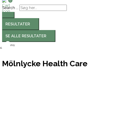
0
Search ...
RESULTATER
SE ALLE RESULTATER
Moms:
l.
Mölnlycke Health Care